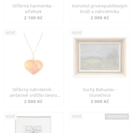
Stříbrná harmonika -
Konvolut prvorepublikových
přívěsek
broží a náhrdelníku
2 100 Kč
2 000 Kč
NOVÉ
NOVÉ
Stříbrný náhrdelník -
Suchý Bohuslav -
jantarové srdíčko Georg
Slunečnice
Kramer
2 000 Kč
3 000 Kč
NOVÉ
NOVÉ
OBJEDNÁNO