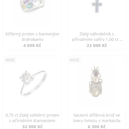
Stříbrný prsten s barevnými
Zlatý náhrdelník s
drahokamy
přírodními safíry 1,00 ct a
diamanty
4 000 Kč
22 000 Kč
NOVÉ
NOVÉ
0,75 ct Zlatý solitérní prsten
Secesní stříbrná brož ve
s přírodním diamantem
tvaru hmyzu s markazity
32 000 Kč
6 300 Kč