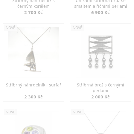
Stříbrný náhrdelník s
Unikátní stříbrná brož se
černým korálem
smaltem a říčními perlami
2 700 Kč
6 900 Kč
NOVÉ
NOVÉ
Stříbrný náhrdelník - surfař
Stříbrná brož s černými
perlami
2 300 Kč
2 000 Kč
NOVÉ
NOVÉ