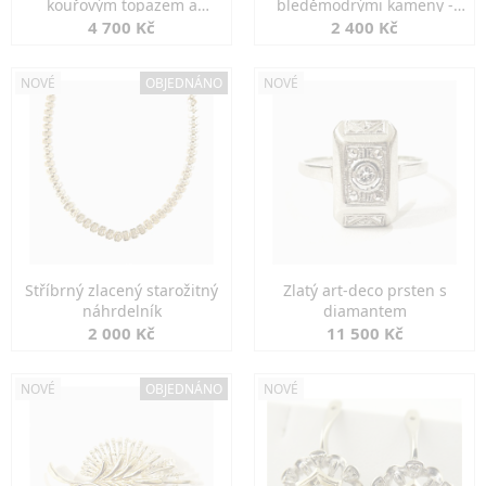
kouřovým topazem a
bleděmodrými kameny -
markazity
jemná elegance
4 700 Kč
2 400 Kč
NOVÉ
OBJEDNÁNO
NOVÉ
Stříbrný zlacený starožitný
Zlatý art-deco prsten s
náhrdelník
diamantem
2 000 Kč
11 500 Kč
NOVÉ
OBJEDNÁNO
NOVÉ