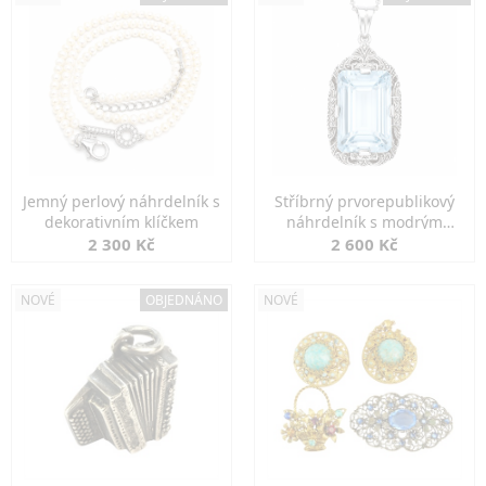
Jemný perlový náhrdelník s
Stříbrný prvorepublikový
dekorativním klíčkem
náhrdelník s modrým
spinelem
2 300 Kč
2 600 Kč
NOVÉ
OBJEDNÁNO
NOVÉ