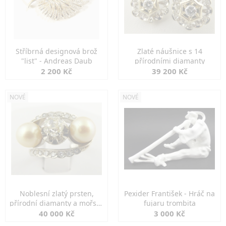
Stříbrná designová brož
Zlaté náušnice s 14
"list" - Andreas Daub
přírodními diamanty
2 200 Kč
39 200 Kč
NOVÉ
NOVÉ
Noblesní zlatý prsten,
Pexider František - Hráč na
přírodní diamanty a mořské
fujaru trombita
perly
40 000 Kč
3 000 Kč