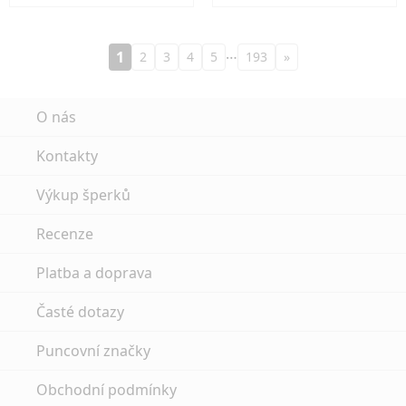
…
1
2
3
4
5
193
»
O nás
Kontakty
Výkup šperků
Recenze
Platba a doprava
Časté dotazy
Puncovní značky
Obchodní podmínky