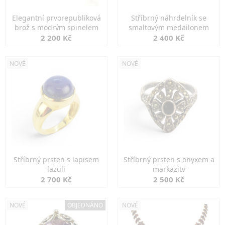
Elegantní prvorepubliková
Stříbrný náhrdelník se
brož s modrým spinelem
smaltovým medailonem
2 200 Kč
2 400 Kč
NOVÉ
NOVÉ
Stříbrný prsten s lapisem
Stříbrný prsten s onyxem a
lazuli
markazity
2 700 Kč
2 500 Kč
NOVÉ
OBJEDNÁNO
NOVÉ