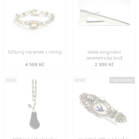
Stříbrný náramek s citríny
Velká oiriginální
geometrická brož
4 500 Kč
2 300 Kč
NOVÉ
NOVÉ
OBJEDNÁNO