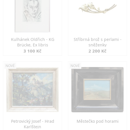
Kulhánek Oldřich - KG
Stříbrná brož s perlami -
Brücke, Ex libris
sněženky
3 100 Kč
2 200 Kč
NOVÉ
NOVÉ
Petrovický Josef - Hrad
Městečko pod horami
Karlštejn