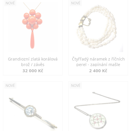
NOVÉ
NOVÉ
Grandiozní zlatá korálová
Čtyřřadý náramek z říčních
brož / závěs
perel - zapínání mašle
32 000 Kč
2 400 Kč
NOVÉ
NOVÉ