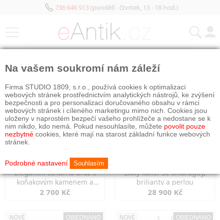
736 646 913
(pondělí - čtvrtek, 13 - 18 hod.)
KATEGORIE
Na vašem soukromí nám záleží
NOVÉ
NOVÉ
OBJEDNÁNO
Firma STUDIO 1809, s.r.o., používá cookies k optimalizaci
webových stránek prostřednictvím analytických nástrojů, ke zvýšení
bezpečnosti a pro personalizaci doručovaného obsahu v rámci
webových stránek i cíleného marketingu mimo nich. Cookies jsou
uloženy v naprostém bezpečí vašeho prohlížeče a nedostane se k
nim nikdo, kdo nemá. Pokud nesouhlasíte, můžete
povolit pouze
nezbytné
cookies, které mají na starost základní funkce webových
stránek.
Podrobné nastavení
Souhlasím
Elegantní stříbrná brož s
Zlatý kolier se smaragdy,
koňakovým kamenem a
brilianty a perlou
markazity
2 700 Kč
28 900 Kč
NOVÉ
OBJEDNÁNO
NOVÉ
OBJEDNÁNO