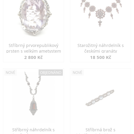
Stříbrný prvorepublikový
Starožitný náhrdelník s
prsten s velkým ametystem
českými granáty
2 800 Kč
18 500 Kč
NOVÉ
OBJEDNÁNO
NOVÉ
Stříbrný náhrdelník s
Stříbrná brož s