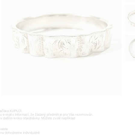
lačítka KUPUJI.
u e-mail s informací, že žádaný předmět je pro Vás rezervován.
v dalším kroku objednávky. Můžete zvolit například:
vatele
enu dohodneme individuálně