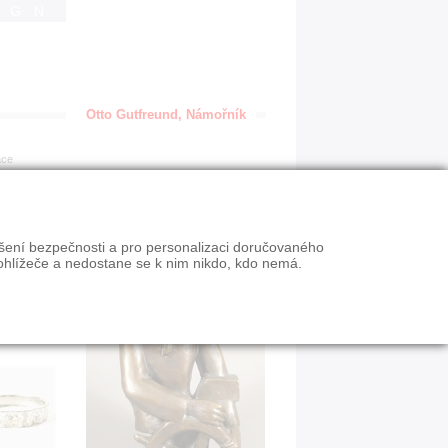
IGN
Otto Gutfreund, Námořník
ace
ýšení bezpečnosti a pro personalizaci doručovaného
ohlížeče a nedostane se k nim nikdo, kdo nemá.