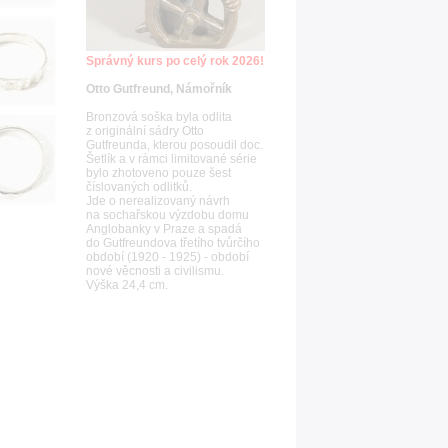
Správný kurs po celý rok 2026!
Otto Gutfreund, Námořník
Bronzová soška byla odlita
z originální sádry Otto
Gutfreunda, kterou posoudil doc.
Šetlík a v rámci limitované série
bylo zhotoveno pouze šest
číslovaných odlitků.
Jde o nerealizovaný návrh
na sochařskou výzdobu domu
Anglobanky v Praze a spadá
do Gutfreundova třetího tvůrčího
období (1920 - 1925) - období
nové věcnosti a civilismu.
Výška 24,4 cm.