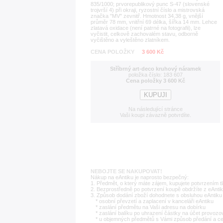
835/1000; prvorepublikový punc S-47 (slovenské
trojvrší 4) při okraji, ryzostní číslo a mistrovská
značka "MV" zevnitř. Hmotnost 34,38 g, vnější
průměr 78 mm, vnitřní 69 délka, šířka 14 mm. Lehce
zlatavá oxidace (není patrné na fotografii), lze
vyčistit, celkově zachovalém stavu, odborně
vyčištěno a vyleštěno zlatníkem.
CENA POLOŽKY
3 600 Kč
Stříbrný art-deco kruhový náramek
položka číslo: 183 607
Cena položky 3 600 Kč
Na následující stránce
Vaši koupi závazně potvrdíte.
NEBOJTE SE NAKUPOVAT!
Nákup na eAntiku je naprosto bezpečný:
1. Předmět, o který máte zájem, kupujete potvrzením t
2. Bezprostředně po potvrzení koupě obdržíte z eAntik
3. Způsob dodání zboží dohodnete s obsluhou eAntiku 
* osobní převzetí a zaplacení v kanceláři eAntiku
* zaslání předmětu na Vaši adresu na dobírku
* zaslání balíku po uhrazení částky na účet provozo
* u objemných předmětů s Vámi způsob předání a c