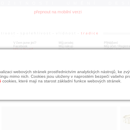
ROŽITNOSTI UMĚNÍ DES
přepnout na mobilní verzi
V čem jsme jiní?
Můj prodej
Přihlášení
Facebook
Můj nákup
Můj účet / Registr
Výkup šperků
Moje album
GDPR
/
AML
íbrný art-deco kruhový náramek
alizaci webových stránek prostřednictvím analytických nástrojů, ke zv
tingu mimo nich. Cookies jsou uloženy v naprostém bezpečí vašeho pr
é
cookies, které mají na starost základní funkce webových stránek.
Í
MÍSTO EXPEDICE
Počet návštěv: 187
poslat příteli
Praha
uložit do alba
dotaz na prodejce