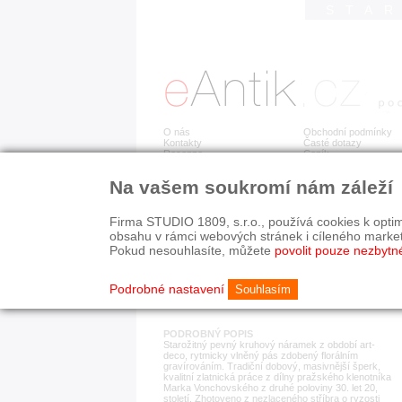
STA
O nás
Obchodní podmínky
Kontakty
Časté dotazy
Recenze
Ceník
Na vašem soukromí nám záleží
Detail položky
č. 183 607
Stř
Firma STUDIO 1809, s.r.o., používá cookies k optim
obsahu v rámci webových stránek i cíleného marke
Pokud nesouhlasíte, můžete
povolit pouze nezbytn
KATEGORIE
HISTORICKÉ OBDOB
náramky
1890-1940
Podrobné nastavení
Souhlasím
PODROBNÝ POPIS
Starožitný pevný kruhový náramek z období art-
deco, rytmicky vlněný pás zdobený florálním
gravírováním. Tradiční dobový, masivnější šperk,
kvalitní zlatnická práce z dílny pražského klenotníka
Marka Vonchovského z druhé poloviny 30. let 20,
století. Zhotoveno z nezlaceného stříbra o ryzosti