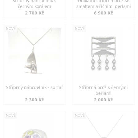
Stříbrný náhrdelník s
Unikátní stříbrná brož se
černým korálem
smaltem a říčními perlami
2 700 Kč
6 900 Kč
NOVÉ
NOVÉ
Stříbrný náhrdelník - surfař
Stříbrná brož s černými
perlami
2 300 Kč
2 000 Kč
NOVÉ
NOVÉ