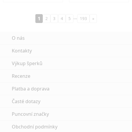
…
1
2
3
4
5
193
»
O nás
Kontakty
Výkup šperků
Recenze
Platba a doprava
Časté dotazy
Puncovní značky
Obchodní podmínky