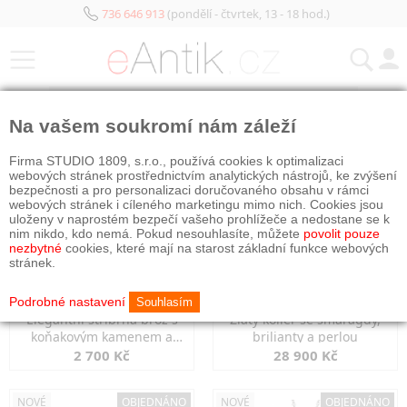
736 646 913
(pondělí - čtvrtek, 13 - 18 hod.)
KATEGORIE
Na vašem soukromí nám záleží
NOVÉ
NOVÉ
Firma STUDIO 1809, s.r.o., používá cookies k optimalizaci
webových stránek prostřednictvím analytických nástrojů, ke zvýšení
bezpečnosti a pro personalizaci doručovaného obsahu v rámci
webových stránek i cíleného marketingu mimo nich. Cookies jsou
uloženy v naprostém bezpečí vašeho prohlížeče a nedostane se k
nim nikdo, kdo nemá. Pokud nesouhlasíte, můžete
povolit pouze
nezbytné
cookies, které mají na starost základní funkce webových
stránek.
Podrobné nastavení
Souhlasím
Elegantní stříbrná brož s
Zlatý kolier se smaragdy,
koňakovým kamenem a
brilianty a perlou
markazity
2 700 Kč
28 900 Kč
NOVÉ
OBJEDNÁNO
NOVÉ
OBJEDNÁNO