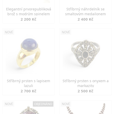
Elegantní prvorepubliková
Stříbrný náhrdelník se
brož s modrým spinelem
smaltovým medailonem
2 200 Kč
2 400 Kč
NOVÉ
NOVÉ
Stříbrný prsten s lapisem
Stříbrný prsten s onyxem a
lazuli
markazity
2 700 Kč
2 500 Kč
NOVÉ
OBJEDNÁNO
NOVÉ