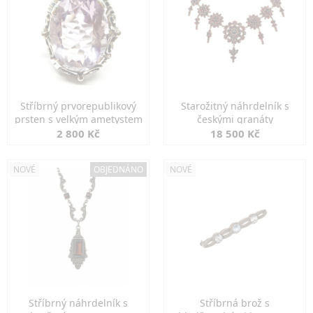
Stříbrný prvorepublikový
Starožitný náhrdelník s
prsten s velkým ametystem
českými granáty
2 800 Kč
18 500 Kč
NOVÉ
OBJEDNÁNO
NOVÉ
Stříbrný náhrdelník s
Stříbrná brož s