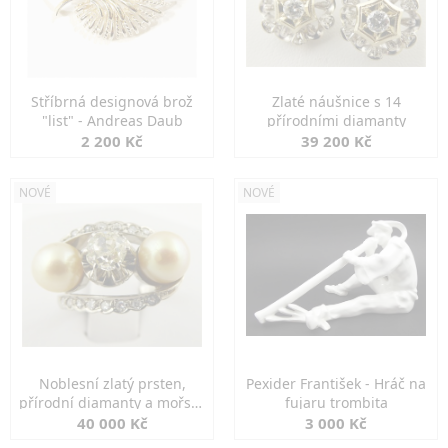
Stříbrná designová brož
Zlaté náušnice s 14
"list" - Andreas Daub
přírodními diamanty
2 200 Kč
39 200 Kč
NOVÉ
NOVÉ
Noblesní zlatý prsten,
Pexider František - Hráč na
přírodní diamanty a mořské
fujaru trombita
perly
40 000 Kč
3 000 Kč