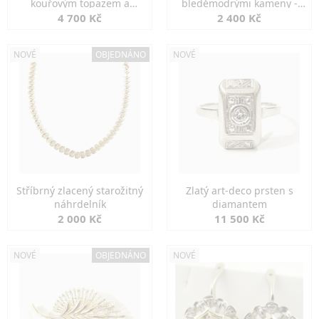
kouřovým topazem a
bleděmodrými kameny -
markazity
jemná elegance
4 700 Kč
2 400 Kč
NOVÉ
OBJEDNÁNO
NOVÉ
Stříbrný zlacený starožitný
Zlatý art-deco prsten s
náhrdelník
diamantem
2 000 Kč
11 500 Kč
NOVÉ
OBJEDNÁNO
NOVÉ