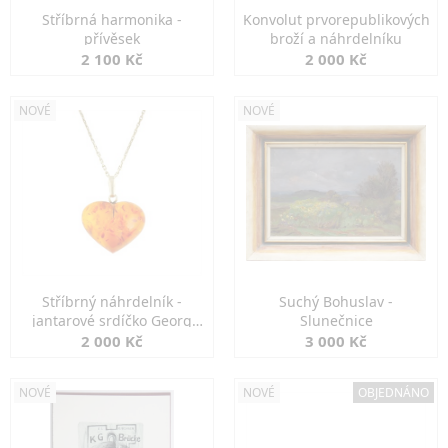
Stříbrná harmonika -
Konvolut prvorepublikových
přívěsek
broží a náhrdelníku
2 100 Kč
2 000 Kč
NOVÉ
NOVÉ
Stříbrný náhrdelník -
Suchý Bohuslav -
jantarové srdíčko Georg
Slunečnice
Kramer
2 000 Kč
3 000 Kč
NOVÉ
NOVÉ
OBJEDNÁNO