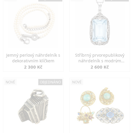
Jemný perlový náhrdelník s
Stříbrný prvorepublikový
dekorativním klíčkem
náhrdelník s modrým
spinelem
2 300 Kč
2 600 Kč
NOVÉ
OBJEDNÁNO
NOVÉ