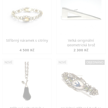
Stříbrný náramek s citríny
Velká oiriginální
geometrická brož
4 500 Kč
2 300 Kč
NOVÉ
NOVÉ
OBJEDNÁNO