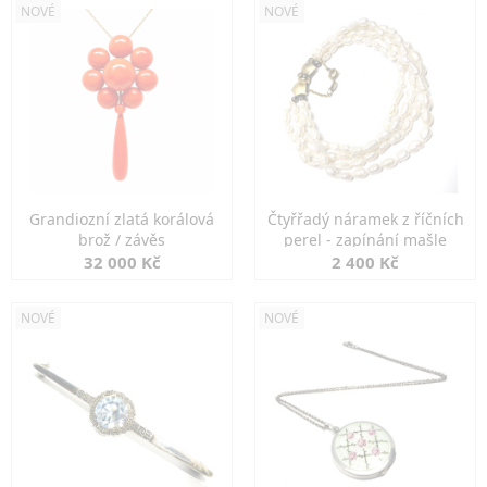
NOVÉ
NOVÉ
Grandiozní zlatá korálová
Čtyřřadý náramek z říčních
brož / závěs
perel - zapínání mašle
32 000 Kč
2 400 Kč
NOVÉ
NOVÉ