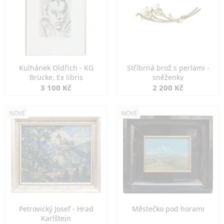
Kulhánek Oldřich - KG
Stříbrná brož s perlami -
Brücke, Ex libris
sněženky
3 100 Kč
2 200 Kč
NOVÉ
NOVÉ
Petrovický Josef - Hrad
Městečko pod horami
Karlštejn