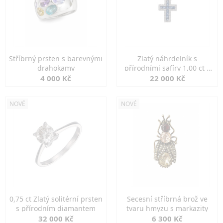
Stříbrný prsten s barevnými
Zlatý náhrdelník s
drahokamy
přírodními safíry 1,00 ct a
diamanty
4 000 Kč
22 000 Kč
NOVÉ
NOVÉ
0,75 ct Zlatý solitérní prsten
Secesní stříbrná brož ve
s přírodním diamantem
tvaru hmyzu s markazity
32 000 Kč
6 300 Kč