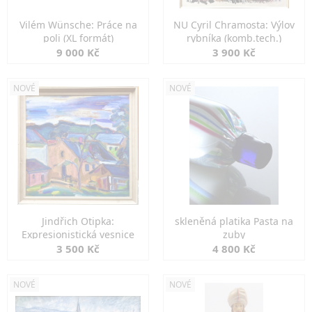
Vilém Wünsche: Práce na
NU Cyril Chramosta: Výlov
poli (XL formát)
rybníka (komb.tech.)
9 000 Kč
3 900 Kč
NOVÉ
NOVÉ
Jindřich Otipka:
skleněná platika Pasta na
Expresionistická vesnice
zuby
3 500 Kč
4 800 Kč
NOVÉ
NOVÉ