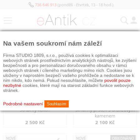
736 646 913
(pondělí - čtvrtek, 13 - 18 hod.)
KATEGORIE
Na vašem soukromí nám záleží
NOVÉ
NOVÉ
Firma STUDIO 1809, s.r.o., používá cookies k optimalizaci
webových stránek prostřednictvím analytických nástrojů, ke zvýšení
bezpečnosti a pro personalizaci doručovaného obsahu v rámci
webových stránek i cíleného marketingu mimo nich. Cookies jsou
uloženy v naprostém bezpečí vašeho prohlížeče a nedostane se k
nim nikdo, kdo nemá. Pokud nesouhlasíte, můžete
povolit pouze
nezbytné
cookies, které mají na starost základní funkce webových
stránek.
Podrobné nastavení
Souhlasím
Stříbrný flakon
Stříbrný prsten s oranžovým
kamenem
2 500 Kč
2 100 Kč
NOVÉ
NOVÉ
OBJEDNÁNO