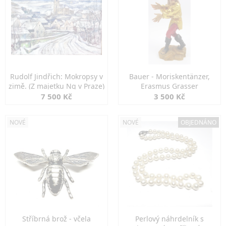
Rudolf Jindřich: Mokropsy v
Bauer - Moriskentänzer,
zimě. (Z majetku Ng v Praze)
Erasmus Grasser
7 500 Kč
3 500 Kč
NOVÉ
NOVÉ
OBJEDNÁNO
Stříbrná brož - včela
Perlový náhrdelník s