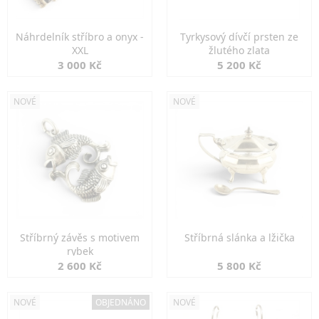
Náhrdelník stříbro a onyx -
Tyrkysový dívčí prsten ze
XXL
žlutého zlata
3 000 Kč
5 200 Kč
NOVÉ
NOVÉ
Stříbrný závěs s motivem
Stříbrná slánka a lžička
rybek
2 600 Kč
5 800 Kč
NOVÉ
OBJEDNÁNO
NOVÉ