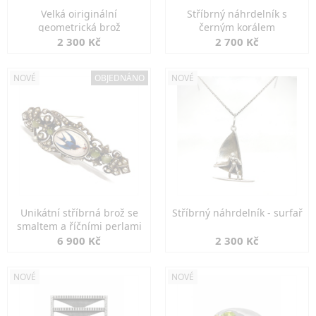
Velká oiriginální
Stříbrný náhrdelník s
geometrická brož
černým korálem
2 300 Kč
2 700 Kč
NOVÉ
OBJEDNÁNO
NOVÉ
Unikátní stříbrná brož se
Stříbrný náhrdelník - surfař
smaltem a říčními perlami
6 900 Kč
2 300 Kč
NOVÉ
NOVÉ