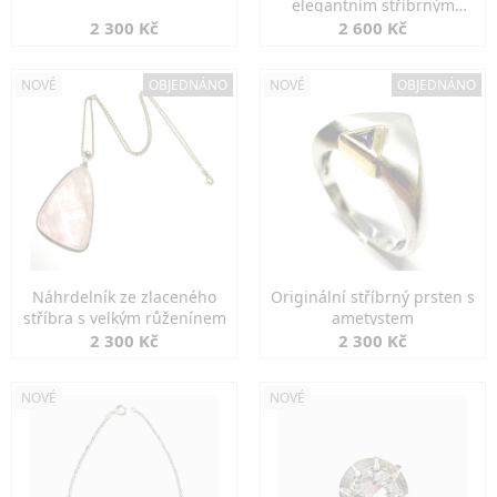
elegantním stříbrným
zapínáním
2 300 Kč
2 600 Kč
NOVÉ
OBJEDNÁNO
NOVÉ
OBJEDNÁNO
Náhrdelník ze zlaceného
Originální stříbrný prsten s
stříbra s velkým růženínem
ametystem
2 300 Kč
2 300 Kč
NOVÉ
NOVÉ