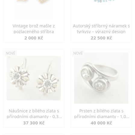
Vintage brož mašle z
Autorský stříbrný náramek s
pozlaceného stříbra
tyrkysy – výrazný design
2 000 Kč
22 500 Kč
NOVÉ
NOVÉ
Náušnice z bílého zlata s
Prsten z bílého zlata s
přírodními diamanty - 0,30
přírodními diamanty - 1,00
ct
ct
37 300 Kč
40 000 Kč