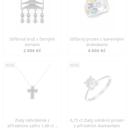
Stříbrná brož s černými
Stříbrný prsten s barevnými
perlami
drahokamy
2 000 Kč
4 000 Kč
NOVÉ
NOVÉ
Zlatý náhrdelník s
0,75 ct Zlatý solitérní prsten
přírodními safíry 1,00 ct a
s přírodním diamantem