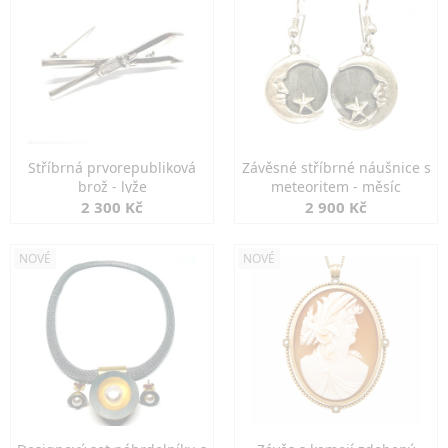
Stříbrná prvorepubliková
Závěsné stříbrné náušnice s
brož - lyže
meteoritem - měsíc
2 300 Kč
2 900 Kč
NOVÉ
NOVÉ