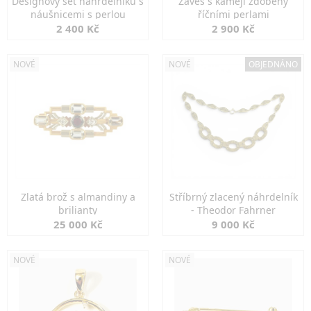
Designový set náhrdelníku s
Závěs s kamejí zdobený
náušnicemi s perlou
říčními perlami
2 400 Kč
2 900 Kč
NOVÉ
NOVÉ
OBJEDNÁNO
Zlatá brož s almandiny a
Stříbrný zlacený náhrdelník
brilianty
- Theodor Fahrner
25 000 Kč
9 000 Kč
NOVÉ
NOVÉ