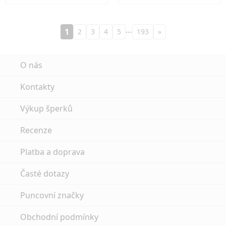
…
1
2
3
4
5
193
»
O nás
Kontakty
Výkup šperků
Recenze
Platba a doprava
Časté dotazy
Puncovní značky
Obchodní podmínky