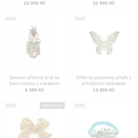
diamanty
22 000 Kč
32 000 Kč
NOVÉ
NOVÉ
Secesní stříbrná brož ve
Stříbrný pozlacený přívěs s
tvaru hmyzu s markazity
přírodními smaragdy
6 300 Kč
13 000 Kč
NOVÉ
OBJEDNÁNO
NOVÉ