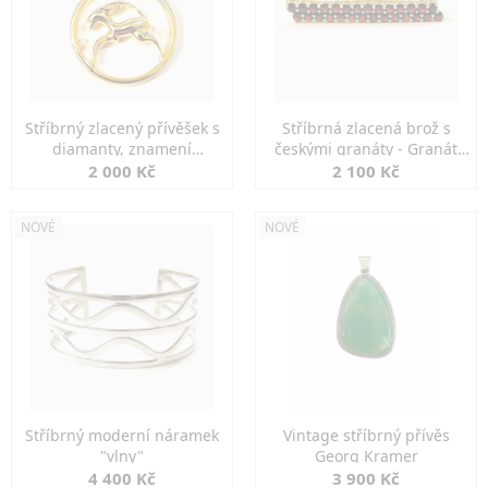
Stříbrný zlacený přívěšek s
Stříbrná zlacená brož s
diamanty, znamení
českými granáty - Granát
KOZOROH
Turnov
2 000 Kč
2 100 Kč
NOVÉ
NOVÉ
Stříbrný moderní náramek
Vintage stříbrný přívěs
"vlny"
Georg Kramer
4 400 Kč
3 900 Kč