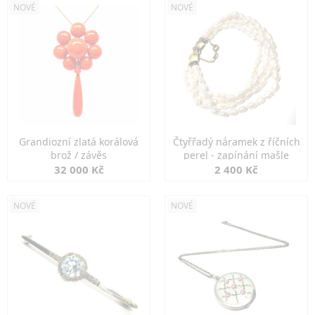
NOVÉ
NOVÉ
Grandiozní zlatá korálová
Čtyřřadý náramek z říčních
brož / závěs
perel - zapínání mašle
32 000 Kč
2 400 Kč
NOVÉ
NOVÉ