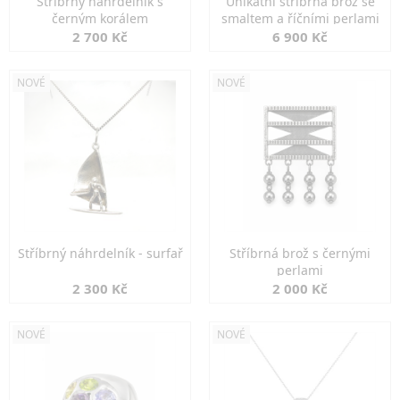
Stříbrný náhrdelník s
Unikátní stříbrná brož se
černým korálem
smaltem a říčními perlami
2 700 Kč
6 900 Kč
NOVÉ
NOVÉ
Stříbrný náhrdelník - surfař
Stříbrná brož s černými
perlami
2 300 Kč
2 000 Kč
NOVÉ
NOVÉ