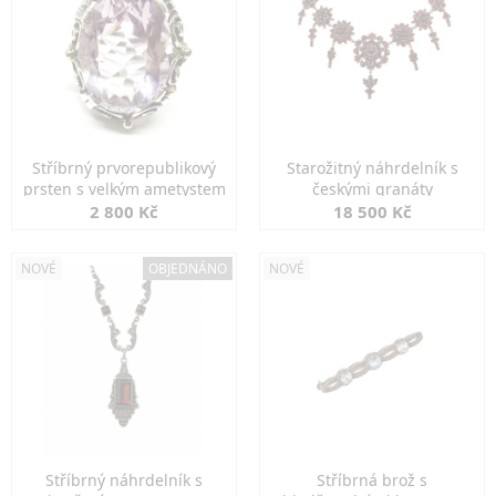
Stříbrný prvorepublikový
Starožitný náhrdelník s
prsten s velkým ametystem
českými granáty
2 800 Kč
18 500 Kč
NOVÉ
OBJEDNÁNO
NOVÉ
Stříbrný náhrdelník s
Stříbrná brož s