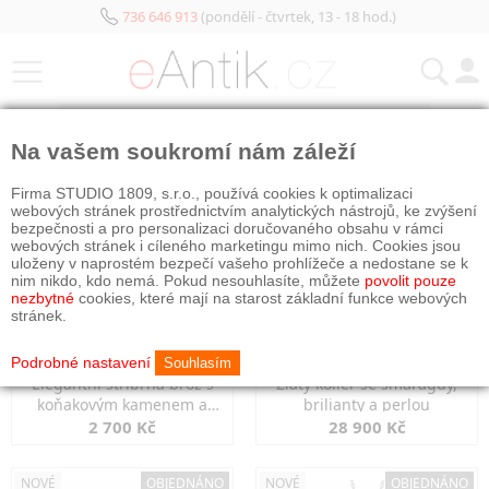
736 646 913
(pondělí - čtvrtek, 13 - 18 hod.)
KATEGORIE
Na vašem soukromí nám záleží
NOVÉ
OBJEDNÁNO
NOVÉ
OBJEDNÁNO
Firma STUDIO 1809, s.r.o., používá cookies k optimalizaci
webových stránek prostřednictvím analytických nástrojů, ke zvýšení
bezpečnosti a pro personalizaci doručovaného obsahu v rámci
webových stránek i cíleného marketingu mimo nich. Cookies jsou
uloženy v naprostém bezpečí vašeho prohlížeče a nedostane se k
nim nikdo, kdo nemá. Pokud nesouhlasíte, můžete
povolit pouze
nezbytné
cookies, které mají na starost základní funkce webových
stránek.
Podrobné nastavení
Souhlasím
Elegantní stříbrná brož s
Zlatý kolier se smaragdy,
koňakovým kamenem a
brilianty a perlou
markazity
2 700 Kč
28 900 Kč
NOVÉ
OBJEDNÁNO
NOVÉ
OBJEDNÁNO