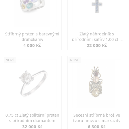
Stříbrný prsten s barevnými
Zlatý náhrdelník s
drahokamy
přírodními safíry 1,00 ct a
diamanty
4 000 Kč
22 000 Kč
NOVÉ
NOVÉ
0,75 ct Zlatý solitérní prsten
Secesní stříbrná brož ve
s přírodním diamantem
tvaru hmyzu s markazity
32 000 Kč
6 300 Kč