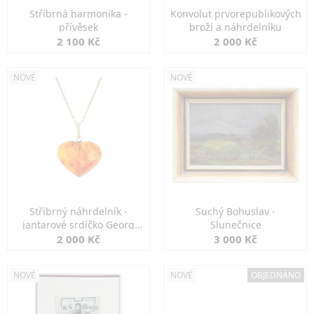
Stříbrná harmonika -
Konvolut prvorepublikových
přívěsek
broží a náhrdelníku
2 100 Kč
2 000 Kč
NOVÉ
NOVÉ
Stříbrný náhrdelník -
Suchý Bohuslav -
jantarové srdíčko Georg
Slunečnice
Kramer
2 000 Kč
3 000 Kč
NOVÉ
NOVÉ
OBJEDNÁNO