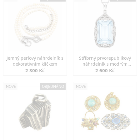
Jemný perlový náhrdelník s
Stříbrný prvorepublikový
dekorativním klíčkem
náhrdelník s modrým
spinelem
2 300 Kč
2 600 Kč
NOVÉ
OBJEDNÁNO
NOVÉ