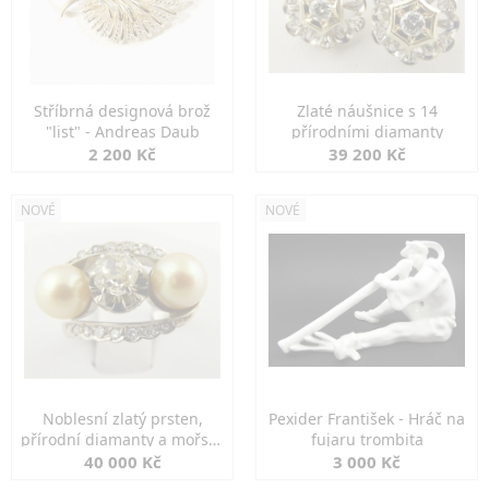
Stříbrná designová brož
Zlaté náušnice s 14
"list" - Andreas Daub
přírodními diamanty
2 200 Kč
39 200 Kč
NOVÉ
NOVÉ
Noblesní zlatý prsten,
Pexider František - Hráč na
přírodní diamanty a mořské
fujaru trombita
perly
40 000 Kč
3 000 Kč