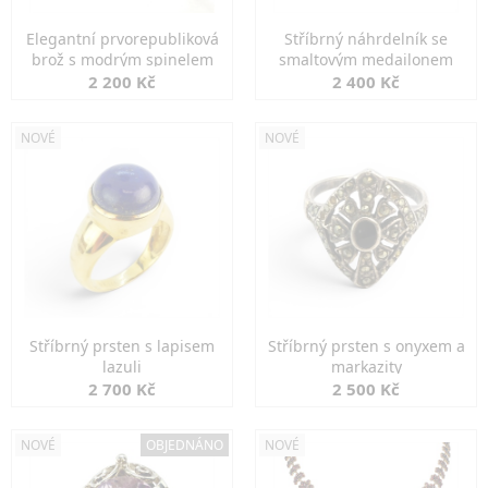
Elegantní prvorepubliková
Stříbrný náhrdelník se
brož s modrým spinelem
smaltovým medailonem
2 200 Kč
2 400 Kč
NOVÉ
NOVÉ
Stříbrný prsten s lapisem
Stříbrný prsten s onyxem a
lazuli
markazity
2 700 Kč
2 500 Kč
NOVÉ
OBJEDNÁNO
NOVÉ