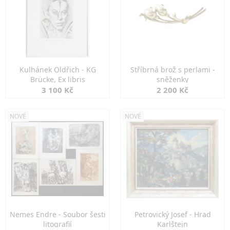
Kulhánek Oldřich - KG
Stříbrná brož s perlami -
Brücke, Ex libris
sněženky
3 100 Kč
2 200 Kč
NOVÉ
NOVÉ
Nemes Endre - Soubor šesti
Petrovický Josef - Hrad
litografií
Karlštejn