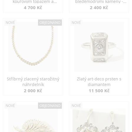
kouřovým topazem a
bleděmodrými kameny -
markazity
jemná elegance
4 700 Kč
2 400 Kč
NOVÉ
OBJEDNÁNO
NOVÉ
Stříbrný zlacený starožitný
Zlatý art-deco prsten s
náhrdelník
diamantem
2 000 Kč
11 500 Kč
NOVÉ
OBJEDNÁNO
NOVÉ