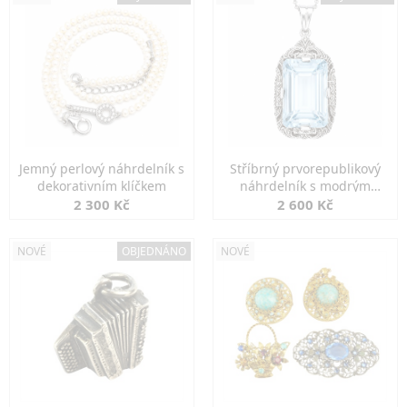
Jemný perlový náhrdelník s
Stříbrný prvorepublikový
dekorativním klíčkem
náhrdelník s modrým
spinelem
2 300 Kč
2 600 Kč
NOVÉ
OBJEDNÁNO
NOVÉ