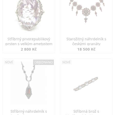
Stříbrný prvorepublikový
Starožitný náhrdelník s
prsten s velkým ametystem
českými granáty
2 800 Kč
18 500 Kč
NOVÉ
OBJEDNÁNO
NOVÉ
Stříbrný náhrdelník s
Stříbrná brož s