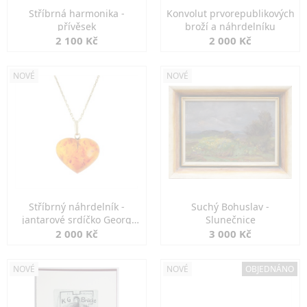
Stříbrná harmonika -
Konvolut prvorepublikových
přívěsek
broží a náhrdelníku
2 100 Kč
2 000 Kč
NOVÉ
NOVÉ
Stříbrný náhrdelník -
Suchý Bohuslav -
jantarové srdíčko Georg
Slunečnice
Kramer
2 000 Kč
3 000 Kč
NOVÉ
NOVÉ
OBJEDNÁNO