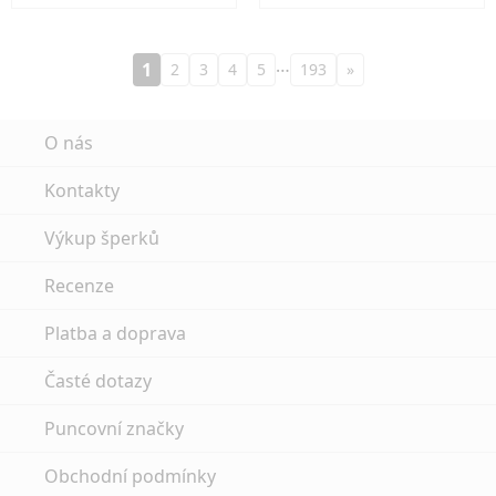
…
1
2
3
4
5
193
»
O nás
Kontakty
Výkup šperků
Recenze
Platba a doprava
Časté dotazy
Puncovní značky
Obchodní podmínky