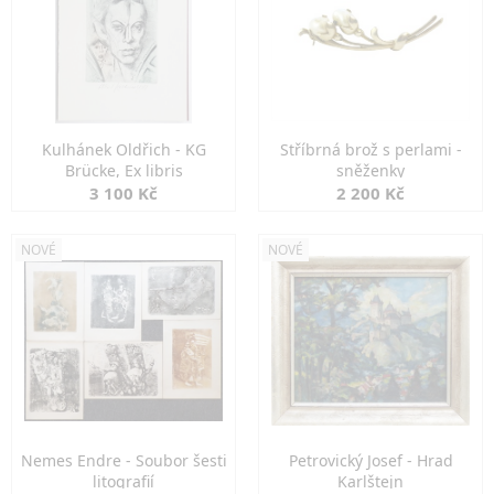
Kulhánek Oldřich - KG
Stříbrná brož s perlami -
Brücke, Ex libris
sněženky
3 100 Kč
2 200 Kč
NOVÉ
NOVÉ
Nemes Endre - Soubor šesti
Petrovický Josef - Hrad
litografií
Karlštejn