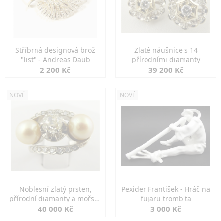
Stříbrná designová brož
Zlaté náušnice s 14
"list" - Andreas Daub
přírodními diamanty
2 200 Kč
39 200 Kč
NOVÉ
NOVÉ
Noblesní zlatý prsten,
Pexider František - Hráč na
přírodní diamanty a mořské
fujaru trombita
perly
40 000 Kč
3 000 Kč