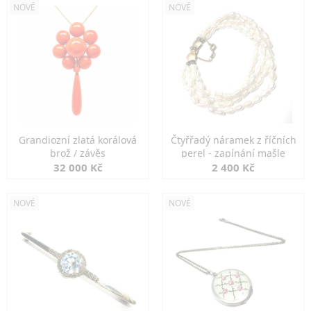
NOVÉ
NOVÉ
Grandiozní zlatá korálová
Čtyřřadý náramek z říčních
brož / závěs
perel - zapínání mašle
32 000 Kč
2 400 Kč
NOVÉ
NOVÉ