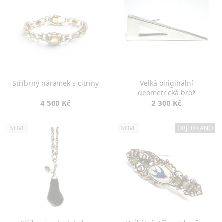
Stříbrný náramek s citríny
Velká oiriginální
geometrická brož
4 500 Kč
2 300 Kč
NOVÉ
NOVÉ
OBJEDNÁNO