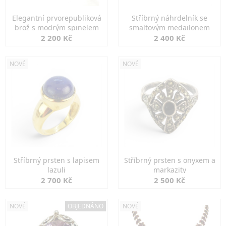
Elegantní prvorepubliková
Stříbrný náhrdelník se
brož s modrým spinelem
smaltovým medailonem
2 200 Kč
2 400 Kč
NOVÉ
NOVÉ
Stříbrný prsten s lapisem
Stříbrný prsten s onyxem a
lazuli
markazity
2 700 Kč
2 500 Kč
NOVÉ
OBJEDNÁNO
NOVÉ