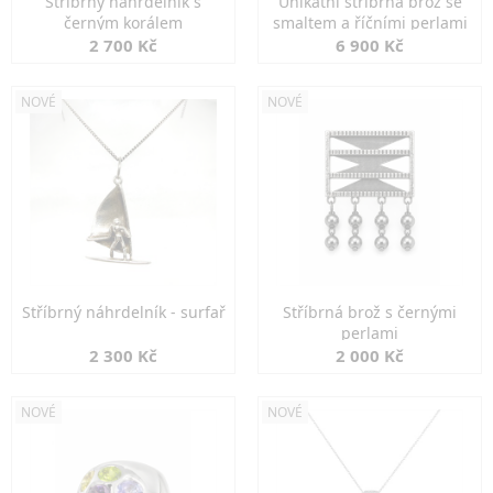
Stříbrný náhrdelník s
Unikátní stříbrná brož se
černým korálem
smaltem a říčními perlami
2 700 Kč
6 900 Kč
NOVÉ
NOVÉ
Stříbrný náhrdelník - surfař
Stříbrná brož s černými
perlami
2 300 Kč
2 000 Kč
NOVÉ
NOVÉ