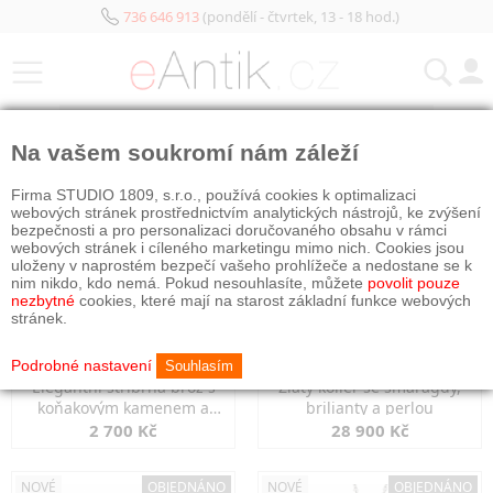
736 646 913
(pondělí - čtvrtek, 13 - 18 hod.)
KATEGORIE
Na vašem soukromí nám záleží
NOVÉ
OBJEDNÁNO
NOVÉ
OBJEDNÁNO
Firma STUDIO 1809, s.r.o., používá cookies k optimalizaci
webových stránek prostřednictvím analytických nástrojů, ke zvýšení
bezpečnosti a pro personalizaci doručovaného obsahu v rámci
webových stránek i cíleného marketingu mimo nich. Cookies jsou
uloženy v naprostém bezpečí vašeho prohlížeče a nedostane se k
nim nikdo, kdo nemá. Pokud nesouhlasíte, můžete
povolit pouze
nezbytné
cookies, které mají na starost základní funkce webových
stránek.
Podrobné nastavení
Souhlasím
Elegantní stříbrná brož s
Zlatý kolier se smaragdy,
koňakovým kamenem a
brilianty a perlou
markazity
2 700 Kč
28 900 Kč
NOVÉ
OBJEDNÁNO
NOVÉ
OBJEDNÁNO