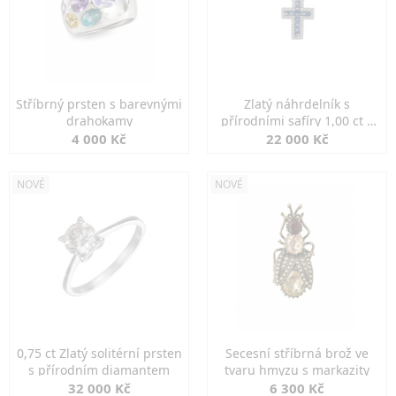
Stříbrný prsten s barevnými
Zlatý náhrdelník s
drahokamy
přírodními safíry 1,00 ct a
diamanty
4 000 Kč
22 000 Kč
NOVÉ
NOVÉ
0,75 ct Zlatý solitérní prsten
Secesní stříbrná brož ve
s přírodním diamantem
tvaru hmyzu s markazity
32 000 Kč
6 300 Kč