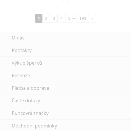
…
1
2
3
4
5
193
»
O nás
Kontakty
Výkup šperků
Recenze
Platba a doprava
Časté dotazy
Puncovní značky
Obchodní podmínky