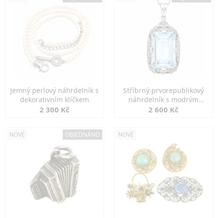
Jemný perlový náhrdelník s
Stříbrný prvorepublikový
dekorativním klíčkem
náhrdelník s modrým
spinelem
2 300 Kč
2 600 Kč
NOVÉ
OBJEDNÁNO
NOVÉ