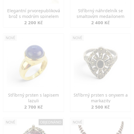
Elegantní prvorepubliková
Stříbrný náhrdelník se
brož s modrým spinelem
smaltovým medailonem
2 200 Kč
2 400 Kč
NOVÉ
NOVÉ
Stříbrný prsten s lapisem
Stříbrný prsten s onyxem a
lazuli
markazity
2 700 Kč
2 500 Kč
NOVÉ
OBJEDNÁNO
NOVÉ