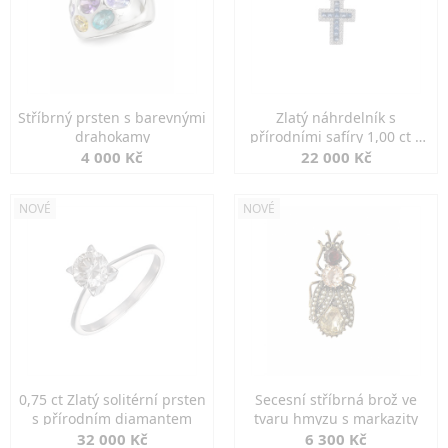
Stříbrný prsten s barevnými
Zlatý náhrdelník s
drahokamy
přírodními safíry 1,00 ct a
diamanty
4 000 Kč
22 000 Kč
NOVÉ
NOVÉ
0,75 ct Zlatý solitérní prsten
Secesní stříbrná brož ve
s přírodním diamantem
tvaru hmyzu s markazity
32 000 Kč
6 300 Kč