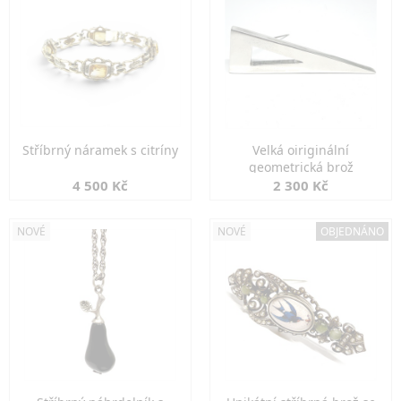
Stříbrný náramek s citríny
Velká oiriginální
geometrická brož
4 500 Kč
2 300 Kč
NOVÉ
NOVÉ
OBJEDNÁNO