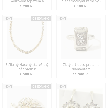
kouřovým topazem a
bleděmodrými kameny -
markazity
jemná elegance
4 700 Kč
2 400 Kč
NOVÉ
OBJEDNÁNO
NOVÉ
Stříbrný zlacený starožitný
Zlatý art-deco prsten s
náhrdelník
diamantem
2 000 Kč
11 500 Kč
NOVÉ
OBJEDNÁNO
NOVÉ