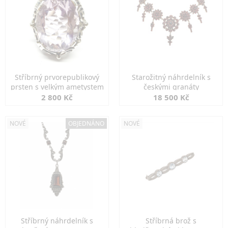
Stříbrný prvorepublikový
Starožitný náhrdelník s
prsten s velkým ametystem
českými granáty
2 800 Kč
18 500 Kč
NOVÉ
OBJEDNÁNO
NOVÉ
Stříbrný náhrdelník s
Stříbrná brož s