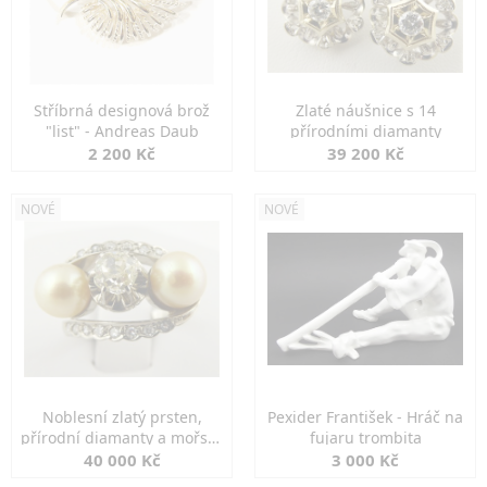
Stříbrná designová brož
Zlaté náušnice s 14
"list" - Andreas Daub
přírodními diamanty
2 200 Kč
39 200 Kč
NOVÉ
NOVÉ
Noblesní zlatý prsten,
Pexider František - Hráč na
přírodní diamanty a mořské
fujaru trombita
perly
40 000 Kč
3 000 Kč