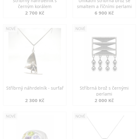
Stříbrný náhrdelník s
Unikátní stříbrná brož se
černým korálem
smaltem a říčními perlami
2 700 Kč
6 900 Kč
NOVÉ
NOVÉ
Stříbrný náhrdelník - surfař
Stříbrná brož s černými
perlami
2 300 Kč
2 000 Kč
NOVÉ
NOVÉ