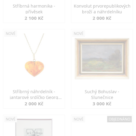
Stříbrná harmonika -
Konvolut prvorepublikových
přívěsek
broží a náhrdelníku
2 100 Kč
2 000 Kč
NOVÉ
NOVÉ
Stříbrný náhrdelník -
Suchý Bohuslav -
jantarové srdíčko Georg
Slunečnice
Kramer
2 000 Kč
3 000 Kč
NOVÉ
NOVÉ
OBJEDNÁNO