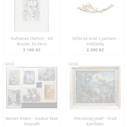
Kulhánek Oldřich - KG
Stříbrná brož s perlami -
Brücke, Ex libris
sněženky
3 100 Kč
2 200 Kč
NOVÉ
NOVÉ
Nemes Endre - Soubor šesti
Petrovický Josef - Hrad
litografií
Karlštejn