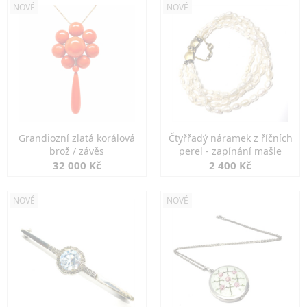
NOVÉ
NOVÉ
Grandiozní zlatá korálová
Čtyřřadý náramek z říčních
brož / závěs
perel - zapínání mašle
32 000 Kč
2 400 Kč
NOVÉ
NOVÉ