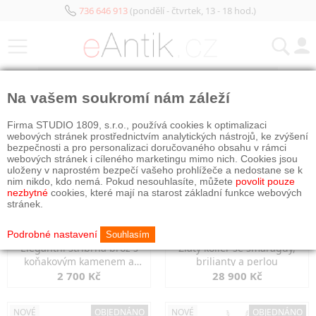
736 646 913
(pondělí - čtvrtek, 13 - 18 hod.)
KATEGORIE
Na vašem soukromí nám záleží
NOVÉ
NOVÉ
OBJEDNÁNO
Firma STUDIO 1809, s.r.o., používá cookies k optimalizaci
webových stránek prostřednictvím analytických nástrojů, ke zvýšení
bezpečnosti a pro personalizaci doručovaného obsahu v rámci
webových stránek i cíleného marketingu mimo nich. Cookies jsou
uloženy v naprostém bezpečí vašeho prohlížeče a nedostane se k
nim nikdo, kdo nemá. Pokud nesouhlasíte, můžete
povolit pouze
nezbytné
cookies, které mají na starost základní funkce webových
stránek.
Podrobné nastavení
Souhlasím
Elegantní stříbrná brož s
Zlatý kolier se smaragdy,
koňakovým kamenem a
brilianty a perlou
markazity
2 700 Kč
28 900 Kč
NOVÉ
OBJEDNÁNO
NOVÉ
OBJEDNÁNO