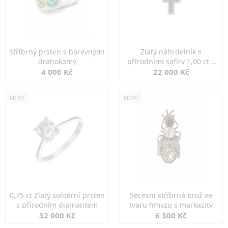
Stříbrný prsten s barevnými
Zlatý náhrdelník s
drahokamy
přírodními safíry 1,00 ct a
diamanty
4 000 Kč
22 000 Kč
NOVÉ
NOVÉ
0,75 ct Zlatý solitérní prsten
Secesní stříbrná brož ve
s přírodním diamantem
tvaru hmyzu s markazity
32 000 Kč
6 300 Kč