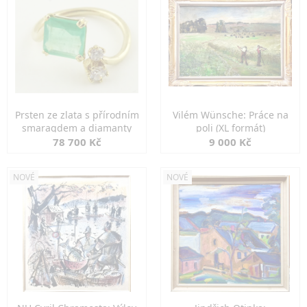
Prsten ze zlata s přírodním
Vilém Wünsche: Práce na
smaragdem a diamanty
poli (XL formát)
78 700 Kč
9 000 Kč
NOVÉ
NOVÉ