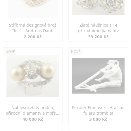
Stříbrná designová brož
Zlaté náušnice s 14
"list" - Andreas Daub
přírodními diamanty
2 200 Kč
39 200 Kč
NOVÉ
NOVÉ
Noblesní zlatý prsten,
Pexider František - Hráč na
přírodní diamanty a mořské
fujaru trombita
perly
40 000 Kč
3 000 Kč