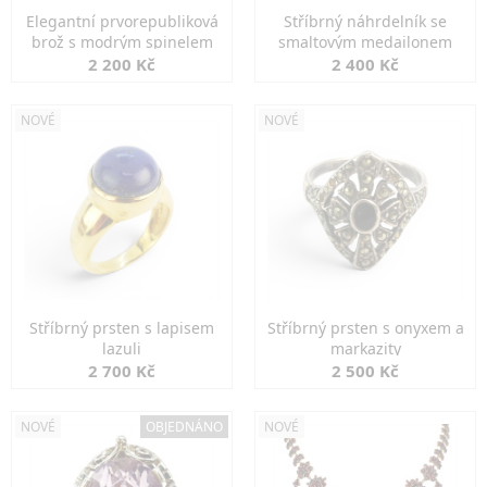
Elegantní prvorepubliková
Stříbrný náhrdelník se
brož s modrým spinelem
smaltovým medailonem
2 200 Kč
2 400 Kč
NOVÉ
NOVÉ
Stříbrný prsten s lapisem
Stříbrný prsten s onyxem a
lazuli
markazity
2 700 Kč
2 500 Kč
NOVÉ
OBJEDNÁNO
NOVÉ