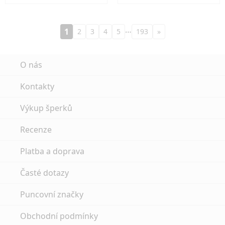
…
1
2
3
4
5
193
»
O nás
Kontakty
Výkup šperků
Recenze
Platba a doprava
Časté dotazy
Puncovní značky
Obchodní podmínky