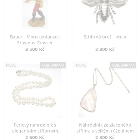
Bauer - Moriskentänzer,
Stříbrná brož - včela
Erasmus Grasser
3 500 Kč
2 300 Kč
NOVÉ
OBJEDNÁNO
NOVÉ
OBJEDNÁNO
Perlový náhrdelník s
Náhrdelník ze zlaceného
elegantním stříbrným
stříbra s velkým růženínem
zapínáním
2 600 Kč
2 300 Kč