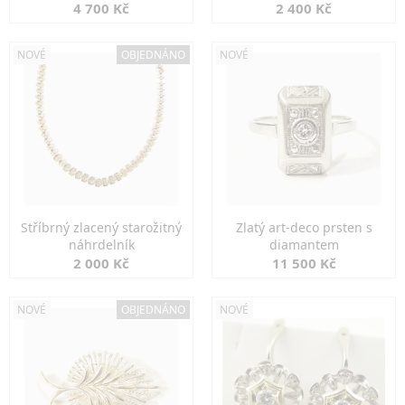
markazity
jemná elegance
4 700 Kč
2 400 Kč
NOVÉ
OBJEDNÁNO
NOVÉ
Stříbrný zlacený starožitný
Zlatý art-deco prsten s
náhrdelník
diamantem
2 000 Kč
11 500 Kč
NOVÉ
OBJEDNÁNO
NOVÉ