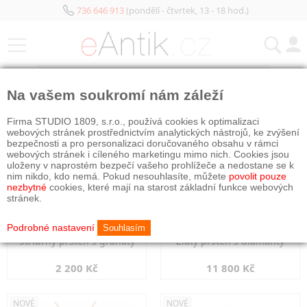
736 646 913
(pondělí - čtvrtek, 13 - 18 hod.)
KATEGORIE
Na vašem soukromí nám záleží
NOVÉ
NOVÉ
Firma STUDIO 1809, s.r.o., používá cookies k optimalizaci
webových stránek prostřednictvím analytických nástrojů, ke zvýšení
bezpečnosti a pro personalizaci doručovaného obsahu v rámci
webových stránek i cíleného marketingu mimo nich. Cookies jsou
uloženy v naprostém bezpečí vašeho prohlížeče a nedostane se k
nim nikdo, kdo nemá. Pokud nesouhlasíte, můžete
povolit pouze
nezbytné
cookies, které mají na starost základní funkce webových
stránek.
Podrobné nastavení
Souhlasím
Stříbrný prsten s granáty
Zlatý prsten s diamanty
2 200 Kč
11 800 Kč
NOVÉ
NOVÉ