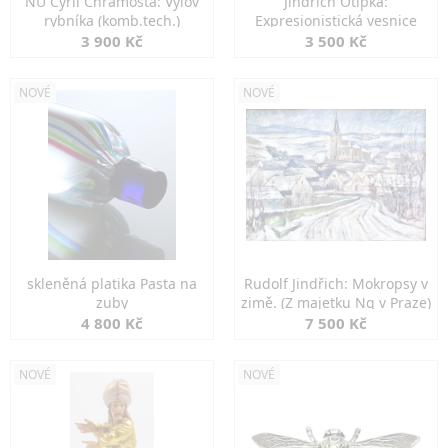
NU Cyril Chramosta: Výlov
Jindřich Otipka:
rybníka (komb.tech.)
Expresionistická vesnice
3 900 Kč
3 500 Kč
NOVÉ
NOVÉ
skleněná platika Pasta na
Rudolf Jindřich: Mokropsy v
zuby
zimě. (Z majetku Ng v Praze)
4 800 Kč
7 500 Kč
NOVÉ
NOVÉ