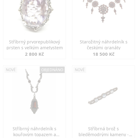
Stříbrný prvorepublikový
Starožitný náhrdelník s
prsten s velkým ametystem
českými granáty
2 800 Kč
18 500 Kč
NOVÉ
OBJEDNÁNO
NOVÉ
Stříbrný náhrdelník s
Stříbrná brož s
kouřovým topazem a
bleděmodrými kameny -