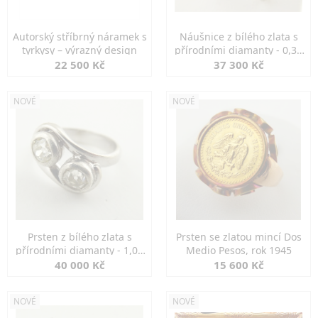
Autorský stříbrný náramek s
Náušnice z bílého zlata s
tyrkysy – výrazný design
přírodními diamanty - 0,30
ct
22 500 Kč
37 300 Kč
NOVÉ
NOVÉ
Prsten z bílého zlata s
Prsten se zlatou mincí Dos
přírodními diamanty - 1,00
Medio Pesos, rok 1945
ct
40 000 Kč
15 600 Kč
NOVÉ
NOVÉ