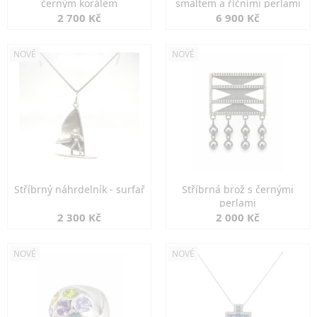
černým korálem
smaltem a říčními perlami
2 700 Kč
6 900 Kč
NOVÉ
NOVÉ
Stříbrný náhrdelník - surfař
Stříbrná brož s černými
perlami
2 300 Kč
2 000 Kč
NOVÉ
NOVÉ