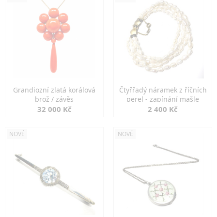
Grandiozní zlatá korálová
Čtyřřadý náramek z říčních
brož / závěs
perel - zapínání mašle
32 000 Kč
2 400 Kč
NOVÉ
NOVÉ