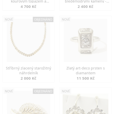
kouřovým topazem a
bleděmodrými kameny -
markazity
jemná elegance
4 700 Kč
2 400 Kč
NOVÉ
OBJEDNÁNO
NOVÉ
Stříbrný zlacený starožitný
Zlatý art-deco prsten s
náhrdelník
diamantem
2 000 Kč
11 500 Kč
NOVÉ
OBJEDNÁNO
NOVÉ