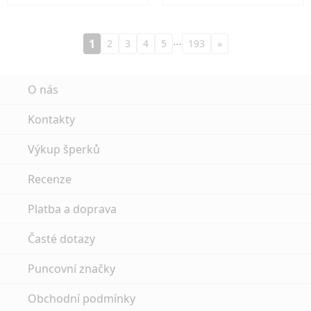
…
1
2
3
4
5
193
»
O nás
Kontakty
Výkup šperků
Recenze
Platba a doprava
Časté dotazy
Puncovní značky
Obchodní podmínky