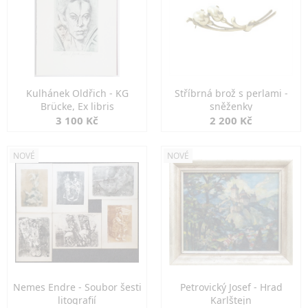
Kulhánek Oldřich - KG
Stříbrná brož s perlami -
Brücke, Ex libris
sněženky
3 100 Kč
2 200 Kč
NOVÉ
NOVÉ
Nemes Endre - Soubor šesti
Petrovický Josef - Hrad
litografií
Karlštejn