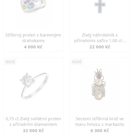
Stříbrný prsten s barevnými
Zlatý náhrdelník s
drahokamy
přírodními safíry 1,00 ct a
diamanty
4 000 Kč
22 000 Kč
NOVÉ
NOVÉ
0,75 ct Zlatý solitérní prsten
Secesní stříbrná brož ve
s přírodním diamantem
tvaru hmyzu s markazity
32 000 Kč
6 300 Kč