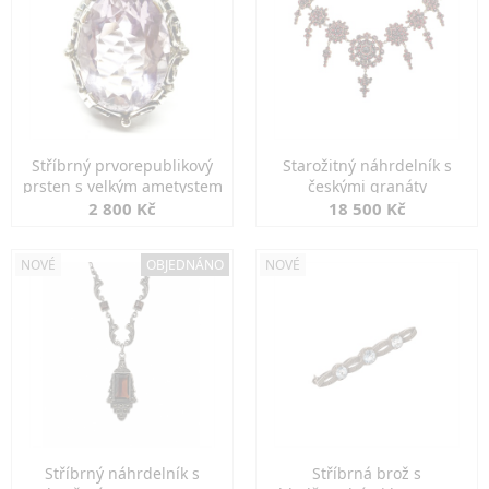
Stříbrný prvorepublikový
Starožitný náhrdelník s
prsten s velkým ametystem
českými granáty
2 800 Kč
18 500 Kč
NOVÉ
OBJEDNÁNO
NOVÉ
Stříbrný náhrdelník s
Stříbrná brož s