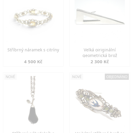
Stříbrný náramek s citríny
Velká oiriginální
geometrická brož
4 500 Kč
2 300 Kč
NOVÉ
NOVÉ
OBJEDNÁNO