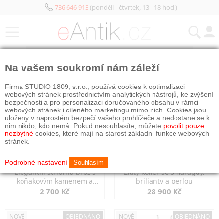
736 646 913
(pondělí - čtvrtek, 13 - 18 hod.)
KATEGORIE
Na vašem soukromí nám záleží
NOVÉ
OBJEDNÁNO
NOVÉ
OBJEDNÁNO
Firma STUDIO 1809, s.r.o., používá cookies k optimalizaci
webových stránek prostřednictvím analytických nástrojů, ke zvýšení
bezpečnosti a pro personalizaci doručovaného obsahu v rámci
webových stránek i cíleného marketingu mimo nich. Cookies jsou
uloženy v naprostém bezpečí vašeho prohlížeče a nedostane se k
nim nikdo, kdo nemá. Pokud nesouhlasíte, můžete
povolit pouze
nezbytné
cookies, které mají na starost základní funkce webových
stránek.
Podrobné nastavení
Souhlasím
Elegantní stříbrná brož s
Zlatý kolier se smaragdy,
koňakovým kamenem a
brilianty a perlou
markazity
2 700 Kč
28 900 Kč
NOVÉ
OBJEDNÁNO
NOVÉ
OBJEDNÁNO