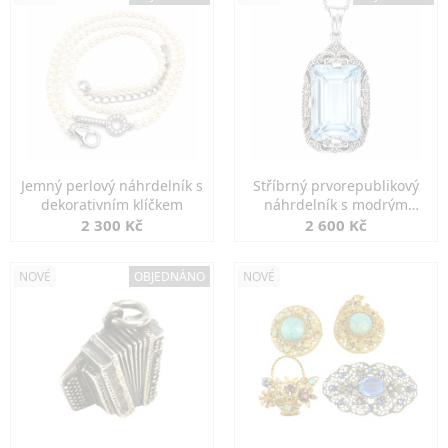
Jemný perlový náhrdelník s
Stříbrný prvorepublikový
dekorativním klíčkem
náhrdelník s modrým
spinelem
2 300 Kč
2 600 Kč
NOVÉ
OBJEDNÁNO
NOVÉ