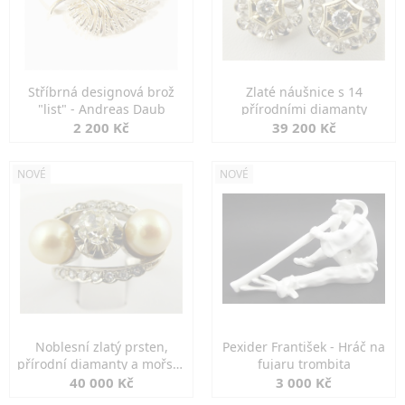
Stříbrná designová brož
Zlaté náušnice s 14
"list" - Andreas Daub
přírodními diamanty
2 200 Kč
39 200 Kč
NOVÉ
NOVÉ
Noblesní zlatý prsten,
Pexider František - Hráč na
přírodní diamanty a mořské
fujaru trombita
perly
40 000 Kč
3 000 Kč