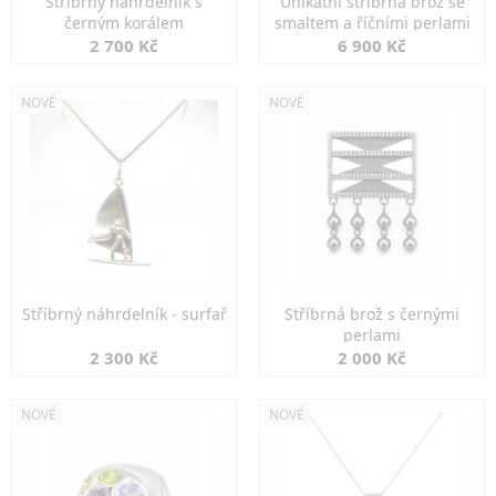
Stříbrný náhrdelník s
Unikátní stříbrná brož se
černým korálem
smaltem a říčními perlami
2 700 Kč
6 900 Kč
NOVÉ
NOVÉ
Stříbrný náhrdelník - surfař
Stříbrná brož s černými
perlami
2 300 Kč
2 000 Kč
NOVÉ
NOVÉ