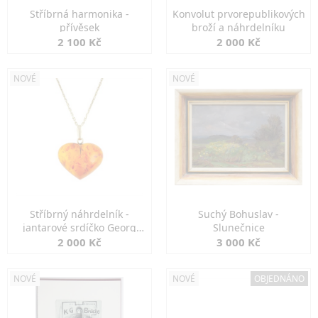
Stříbrná harmonika -
Konvolut prvorepublikových
přívěsek
broží a náhrdelníku
2 100 Kč
2 000 Kč
NOVÉ
NOVÉ
Stříbrný náhrdelník -
Suchý Bohuslav -
jantarové srdíčko Georg
Slunečnice
Kramer
2 000 Kč
3 000 Kč
NOVÉ
NOVÉ
OBJEDNÁNO