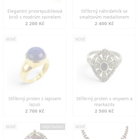
Elegantní prvorepubliková
Stříbrný náhrdelník se
brož s modrým spinelem
smaltovým medailonem
2 200 Kč
2 400 Kč
NOVÉ
NOVÉ
Stříbrný prsten s lapisem
Stříbrný prsten s onyxem a
lazuli
markazity
2 700 Kč
2 500 Kč
NOVÉ
OBJEDNÁNO
NOVÉ