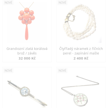
NOVÉ
NOVÉ
Grandiozní zlatá korálová
Čtyřřadý náramek z říčních
brož / závěs
perel - zapínání mašle
32 000 Kč
2 400 Kč
NOVÉ
NOVÉ