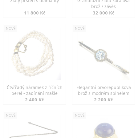
Zlatý prsten s diamanty
Grandiozní zlatá korálová
brož / závěs
11 800 Kč
32 000 Kč
NOVÉ
NOVÉ
Čtyřřadý náramek z říčních
Elegantní prvorepubliková
perel - zapínání mašle
brož s modrým spinelem
2 400 Kč
2 200 Kč
NOVÉ
NOVÉ