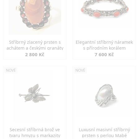
Stříbrný zlacený prsten s
Elegantní stříbrný náramek
achátem a českými granáty
s přírodním korálem
2 800 Kč
7 600 Kč
NOVÉ
NOVÉ
Secesní stříbrná brož ve
Luxusní masivní stříbrný
tvaru hmyzu s markazity
prsten s perlou Mabé