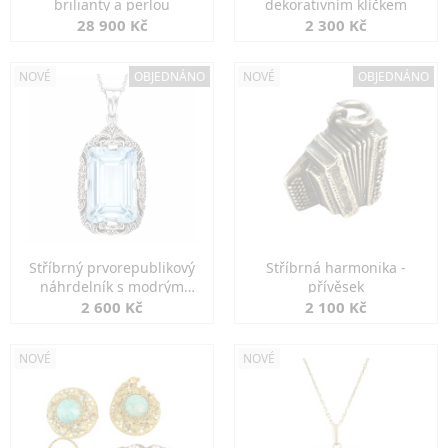
brilianty a perlou
dekorativním klíčkem
28 900 Kč
2 300 Kč
NOVÉ
OBJEDNÁNO
NOVÉ
OBJEDNÁNO
Stříbrný prvorepublikový
Stříbrná harmonika -
náhrdelník s modrým
přívěsek
spinelem
2 600 Kč
2 100 Kč
NOVÉ
NOVÉ