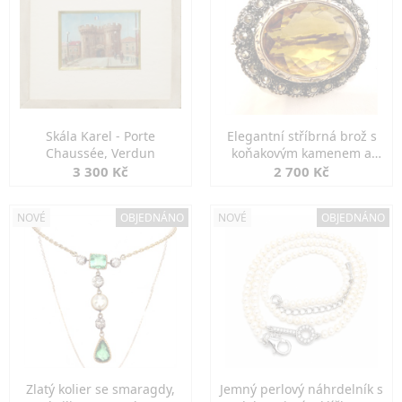
Skála Karel - Porte
Elegantní stříbrná brož s
Chaussée, Verdun
koňakovým kamenem a
markazity
3 300 Kč
2 700 Kč
NOVÉ
OBJEDNÁNO
NOVÉ
OBJEDNÁNO
Zlatý kolier se smaragdy,
Jemný perlový náhrdelník s