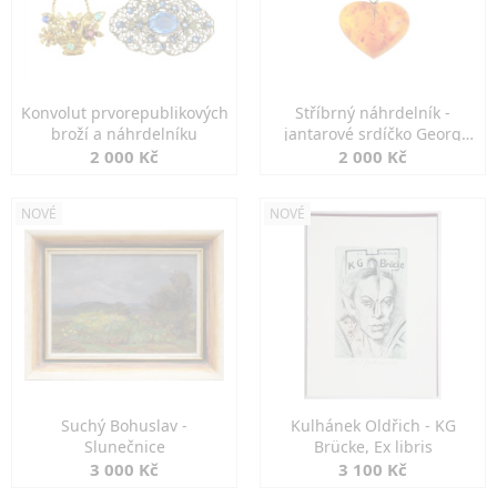
Konvolut prvorepublikových
Stříbrný náhrdelník -
broží a náhrdelníku
jantarové srdíčko Georg
Kramer
2 000 Kč
2 000 Kč
NOVÉ
NOVÉ
Suchý Bohuslav -
Kulhánek Oldřich - KG
Slunečnice
Brücke, Ex libris
3 000 Kč
3 100 Kč