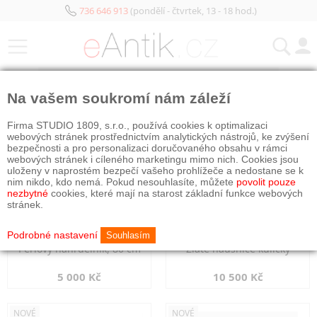
736 646 913
(pondělí - čtvrtek, 13 - 18 hod.)
KATEGORIE
Na vašem soukromí nám záleží
NOVÉ
NOVÉ
Firma STUDIO 1809, s.r.o., používá cookies k optimalizaci
webových stránek prostřednictvím analytických nástrojů, ke zvýšení
bezpečnosti a pro personalizaci doručovaného obsahu v rámci
webových stránek i cíleného marketingu mimo nich. Cookies jsou
uloženy v naprostém bezpečí vašeho prohlížeče a nedostane se k
nim nikdo, kdo nemá. Pokud nesouhlasíte, můžete
povolit pouze
nezbytné
cookies, které mají na starost základní funkce webových
stránek.
Podrobné nastavení
Souhlasím
Perlový náhrdelník, 80 cm
Zlaté náušnice kuličky
5 000 Kč
10 500 Kč
NOVÉ
NOVÉ