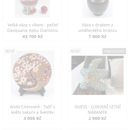
Velká váza s víkem - pečeť
Váza s drakem z
Daoguang nebo Qianlong
uměleckého bronzu
43 700 Kč
7 000 Kč
NOVÉ
NOVÉ
OBJEDNÁNO
Ando Cloissoné - Talíř s
GUESS - LUXUSNÍ LETNÍ
květy sakury a švestky
NÁRAMEK
3 000 Kč
2 900 Kč