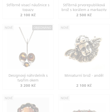
Stříbrné visací náušnice s
Stříbrná prvorepubliková
topazy
brož s korálem a markazity
2 100 Kč
2 500 Kč
NOVÉ
OBJEDNÁNO
NOVÉ
Designový náhrdelník s
Miniaturní brož - anděl
tygřím okem
3 200 Kč
2 100 Kč
NOVÉ
NOVÉ