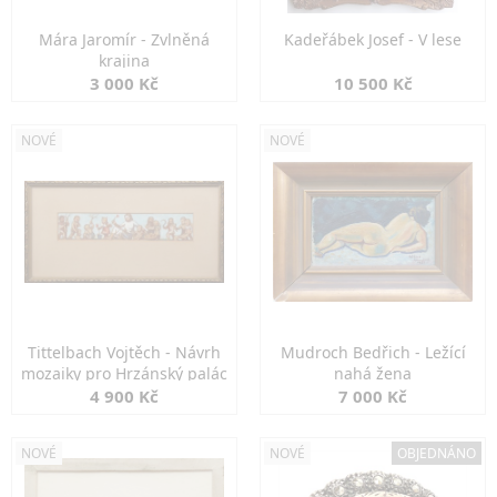
Mára Jaromír - Zvlněná
Kadeřábek Josef - V lese
krajina
3 000 Kč
10 500 Kč
NOVÉ
NOVÉ
Tittelbach Vojtěch - Návrh
Mudroch Bedřich - Ležící
mozaiky pro Hrzánský palác
nahá žena
4 900 Kč
7 000 Kč
NOVÉ
NOVÉ
OBJEDNÁNO