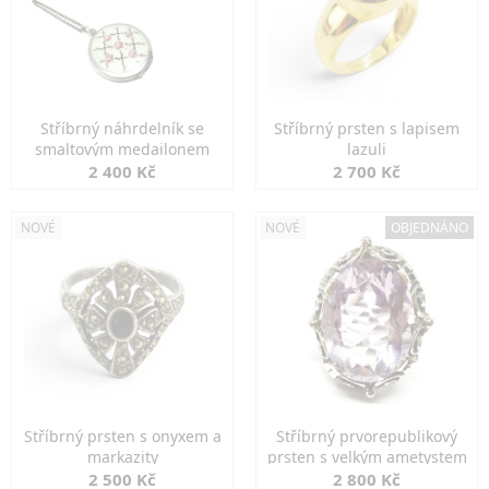
Stříbrný náhrdelník se
Stříbrný prsten s lapisem
smaltovým medailonem
lazuli
2 400 Kč
2 700 Kč
NOVÉ
NOVÉ
OBJEDNÁNO
Stříbrný prsten s onyxem a
Stříbrný prvorepublikový
markazity
prsten s velkým ametystem
2 500 Kč
2 800 Kč