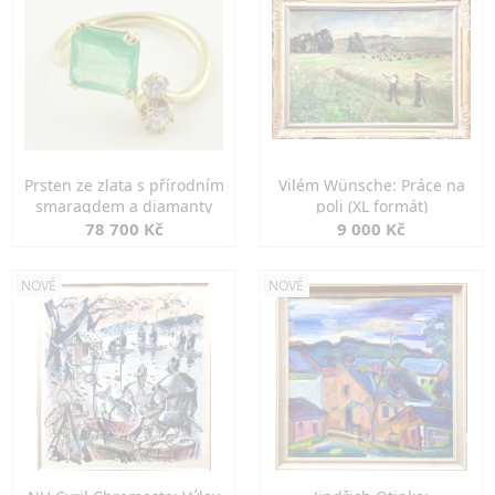
Prsten ze zlata s přírodním
Vilém Wünsche: Práce na
smaragdem a diamanty
poli (XL formát)
78 700 Kč
9 000 Kč
NOVÉ
NOVÉ