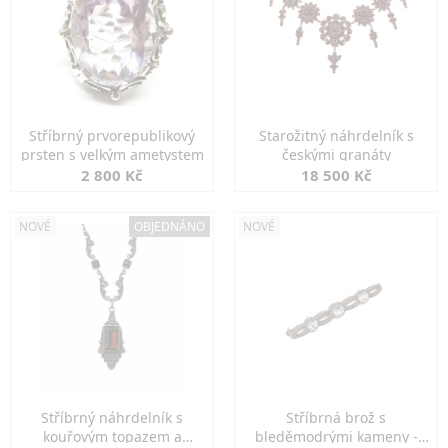
Stříbrný prvorepublikový
Starožitný náhrdelník s
prsten s velkým ametystem
českými granáty
2 800 Kč
18 500 Kč
NOVÉ
OBJEDNÁNO
NOVÉ
Stříbrný náhrdelník s
Stříbrná brož s
kouřovým topazem a
bleděmodrými kameny -