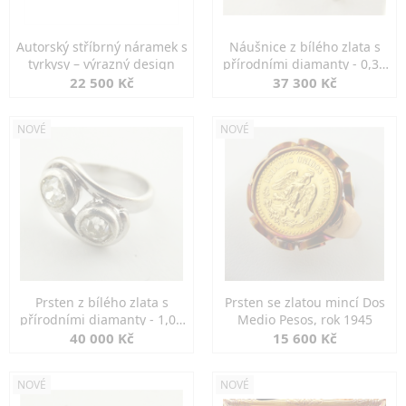
Autorský stříbrný náramek s
Náušnice z bílého zlata s
tyrkysy – výrazný design
přírodními diamanty - 0,30
ct
22 500 Kč
37 300 Kč
NOVÉ
NOVÉ
Prsten z bílého zlata s
Prsten se zlatou mincí Dos
přírodními diamanty - 1,00
Medio Pesos, rok 1945
ct
40 000 Kč
15 600 Kč
NOVÉ
NOVÉ