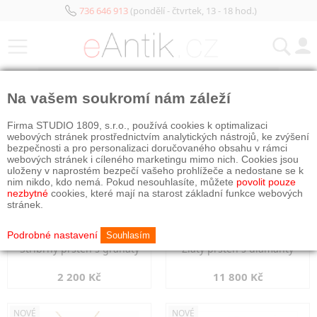
736 646 913
(pondělí - čtvrtek, 13 - 18 hod.)
KATEGORIE
Na vašem soukromí nám záleží
NOVÉ
NOVÉ
Firma STUDIO 1809, s.r.o., používá cookies k optimalizaci
webových stránek prostřednictvím analytických nástrojů, ke zvýšení
bezpečnosti a pro personalizaci doručovaného obsahu v rámci
webových stránek i cíleného marketingu mimo nich. Cookies jsou
uloženy v naprostém bezpečí vašeho prohlížeče a nedostane se k
nim nikdo, kdo nemá. Pokud nesouhlasíte, můžete
povolit pouze
nezbytné
cookies, které mají na starost základní funkce webových
stránek.
Podrobné nastavení
Souhlasím
Stříbrný prsten s granáty
Zlatý prsten s diamanty
2 200 Kč
11 800 Kč
NOVÉ
NOVÉ