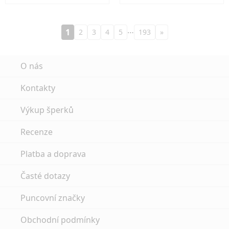
…
1
2
3
4
5
193
»
O nás
Kontakty
Výkup šperků
Recenze
Platba a doprava
Časté dotazy
Puncovní značky
Obchodní podmínky