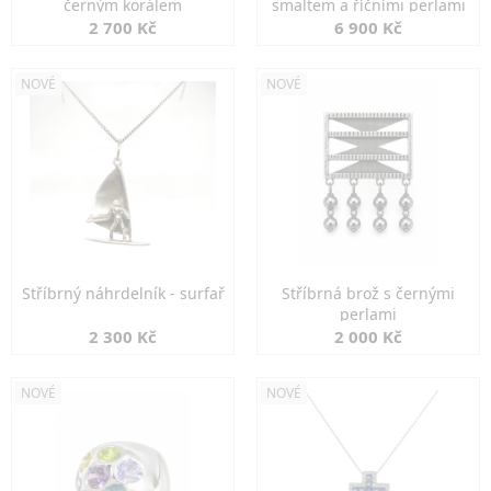
černým korálem
smaltem a říčními perlami
2 700 Kč
6 900 Kč
NOVÉ
NOVÉ
Stříbrný náhrdelník - surfař
Stříbrná brož s černými
perlami
2 300 Kč
2 000 Kč
NOVÉ
NOVÉ