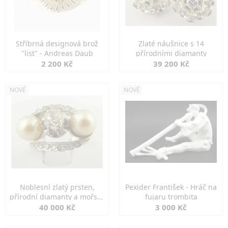
Stříbrná designová brož
Zlaté náušnice s 14
"list" - Andreas Daub
přírodními diamanty
2 200 Kč
39 200 Kč
NOVÉ
NOVÉ
Noblesní zlatý prsten,
Pexider František - Hráč na
přírodní diamanty a mořské
fujaru trombita
perly
40 000 Kč
3 000 Kč