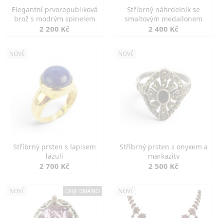
Elegantní prvorepubliková
Stříbrný náhrdelník se
brož s modrým spinelem
smaltovým medailonem
2 200 Kč
2 400 Kč
NOVÉ
NOVÉ
Stříbrný prsten s lapisem
Stříbrný prsten s onyxem a
lazuli
markazity
2 700 Kč
2 500 Kč
NOVÉ
OBJEDNÁNO
NOVÉ