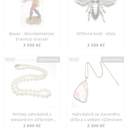
Bauer - Moriskentänzer,
Stříbrná brož - včela
Erasmus Grasser
3 500 Kč
2 300 Kč
NOVÉ
OBJEDNÁNO
NOVÉ
OBJEDNÁNO
Perlový náhrdelník s
Náhrdelník ze zlaceného
elegantním stříbrným
stříbra s velkým růženínem
zapínáním
2 600 Kč
2 300 Kč