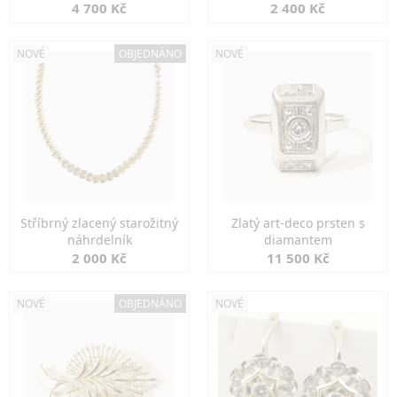
markazity
jemná elegance
4 700 Kč
2 400 Kč
NOVÉ
OBJEDNÁNO
NOVÉ
Stříbrný zlacený starožitný
Zlatý art-deco prsten s
náhrdelník
diamantem
2 000 Kč
11 500 Kč
NOVÉ
OBJEDNÁNO
NOVÉ