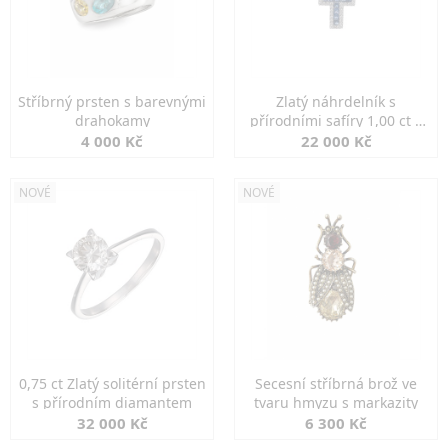
Stříbrný prsten s barevnými
Zlatý náhrdelník s
drahokamy
přírodními safíry 1,00 ct a
diamanty
4 000 Kč
22 000 Kč
NOVÉ
NOVÉ
0,75 ct Zlatý solitérní prsten
Secesní stříbrná brož ve
s přírodním diamantem
tvaru hmyzu s markazity
32 000 Kč
6 300 Kč