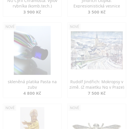
NU Cyril Chramosta: Výlov
Jindřich Otipka:
rybníka (komb.tech.)
Expresionistická vesnice
3 900 Kč
3 500 Kč
NOVÉ
NOVÉ
skleněná platika Pasta na
Rudolf Jindřich: Mokropsy v
zuby
zimě. (Z majetku Ng v Praze)
4 800 Kč
7 500 Kč
NOVÉ
NOVÉ