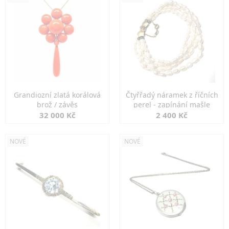
Grandiozní zlatá korálová
Čtyřřadý náramek z říčních
brož / závěs
perel - zapínání mašle
32 000 Kč
2 400 Kč
NOVÉ
NOVÉ