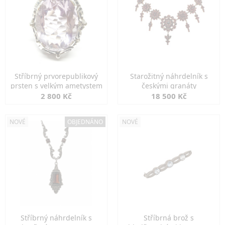
Stříbrný prvorepublikový
Starožitný náhrdelník s
prsten s velkým ametystem
českými granáty
2 800 Kč
18 500 Kč
NOVÉ
OBJEDNÁNO
NOVÉ
Stříbrný náhrdelník s
Stříbrná brož s