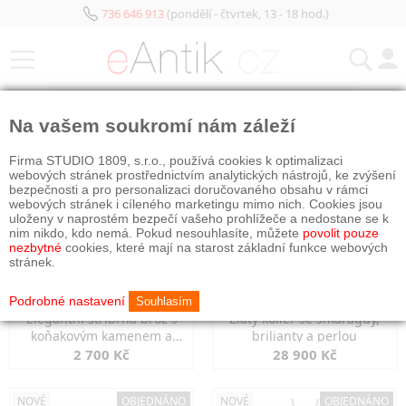
736 646 913
(pondělí - čtvrtek, 13 - 18 hod.)
KATEGORIE
Na vašem soukromí nám záleží
NOVÉ
OBJEDNÁNO
NOVÉ
OBJEDNÁNO
Firma STUDIO 1809, s.r.o., používá cookies k optimalizaci
webových stránek prostřednictvím analytických nástrojů, ke zvýšení
bezpečnosti a pro personalizaci doručovaného obsahu v rámci
webových stránek i cíleného marketingu mimo nich. Cookies jsou
uloženy v naprostém bezpečí vašeho prohlížeče a nedostane se k
nim nikdo, kdo nemá. Pokud nesouhlasíte, můžete
povolit pouze
nezbytné
cookies, které mají na starost základní funkce webových
stránek.
Podrobné nastavení
Souhlasím
Elegantní stříbrná brož s
Zlatý kolier se smaragdy,
koňakovým kamenem a
brilianty a perlou
markazity
2 700 Kč
28 900 Kč
NOVÉ
OBJEDNÁNO
NOVÉ
OBJEDNÁNO