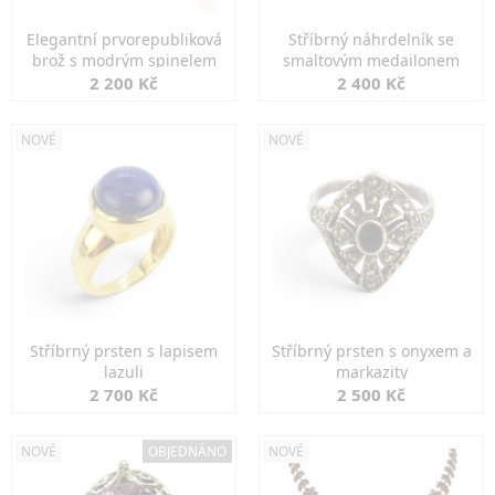
Elegantní prvorepubliková
Stříbrný náhrdelník se
brož s modrým spinelem
smaltovým medailonem
2 200 Kč
2 400 Kč
NOVÉ
NOVÉ
Stříbrný prsten s lapisem
Stříbrný prsten s onyxem a
lazuli
markazity
2 700 Kč
2 500 Kč
NOVÉ
OBJEDNÁNO
NOVÉ