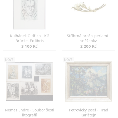
Kulhánek Oldřich - KG
Stříbrná brož s perlami -
Brücke, Ex libris
sněženky
3 100 Kč
2 200 Kč
NOVÉ
NOVÉ
Nemes Endre - Soubor šesti
Petrovický Josef - Hrad
litografií
Karlštejn