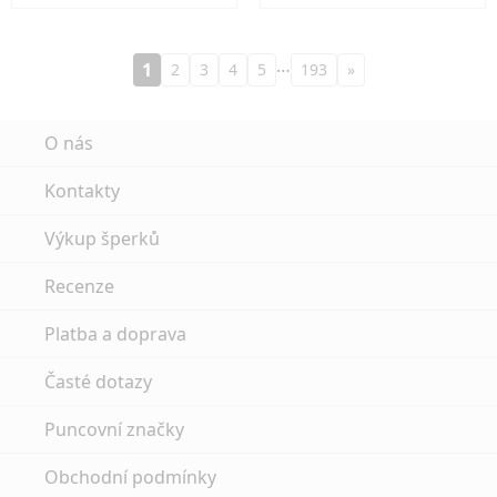
…
1
2
3
4
5
193
»
O nás
Kontakty
Výkup šperků
Recenze
Platba a doprava
Časté dotazy
Puncovní značky
Obchodní podmínky