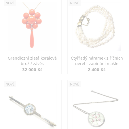
NOVÉ
NOVÉ
Grandiozní zlatá korálová
Čtyřřadý náramek z říčních
brož / závěs
perel - zapínání mašle
32 000 Kč
2 400 Kč
NOVÉ
NOVÉ