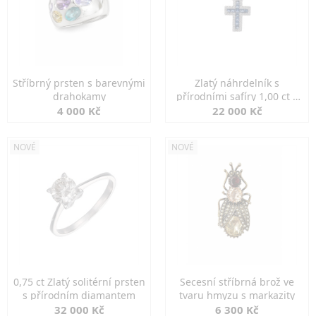
Stříbrný prsten s barevnými
Zlatý náhrdelník s
drahokamy
přírodními safíry 1,00 ct a
diamanty
4 000 Kč
22 000 Kč
NOVÉ
NOVÉ
0,75 ct Zlatý solitérní prsten
Secesní stříbrná brož ve
s přírodním diamantem
tvaru hmyzu s markazity
32 000 Kč
6 300 Kč