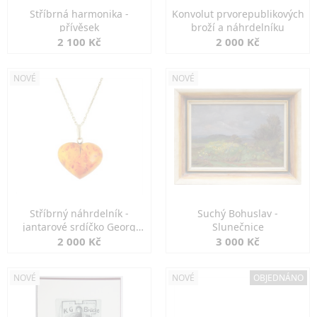
Stříbrná harmonika -
Konvolut prvorepublikových
přívěsek
broží a náhrdelníku
2 100 Kč
2 000 Kč
NOVÉ
NOVÉ
Stříbrný náhrdelník -
Suchý Bohuslav -
jantarové srdíčko Georg
Slunečnice
Kramer
2 000 Kč
3 000 Kč
NOVÉ
NOVÉ
OBJEDNÁNO