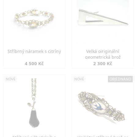
Stříbrný náramek s citríny
Velká oiriginální
geometrická brož
4 500 Kč
2 300 Kč
NOVÉ
NOVÉ
OBJEDNÁNO