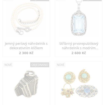
Jemný perlový náhrdelník s
Stříbrný prvorepublikový
dekorativním klíčkem
náhrdelník s modrým
spinelem
2 300 Kč
2 600 Kč
NOVÉ
OBJEDNÁNO
NOVÉ