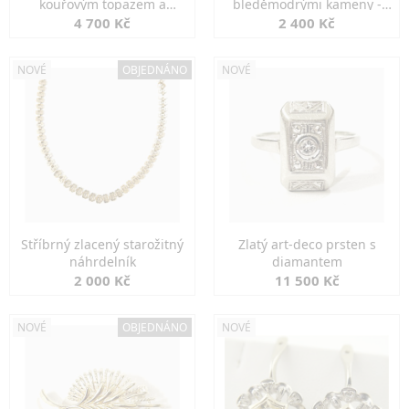
kouřovým topazem a
bleděmodrými kameny -
markazity
jemná elegance
4 700 Kč
2 400 Kč
NOVÉ
OBJEDNÁNO
NOVÉ
Stříbrný zlacený starožitný
Zlatý art-deco prsten s
náhrdelník
diamantem
2 000 Kč
11 500 Kč
NOVÉ
OBJEDNÁNO
NOVÉ