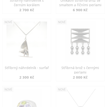
Stříbrný náhrdelník s
Unikátní stříbrná brož se
černým korálem
smaltem a říčními perlami
2 700 Kč
6 900 Kč
NOVÉ
NOVÉ
Stříbrný náhrdelník - surfař
Stříbrná brož s černými
perlami
2 300 Kč
2 000 Kč
NOVÉ
NOVÉ