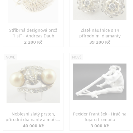
Stříbrná designová brož
Zlaté náušnice s 14
"list" - Andreas Daub
přírodními diamanty
2 200 Kč
39 200 Kč
NOVÉ
NOVÉ
Noblesní zlatý prsten,
Pexider František - Hráč na
přírodní diamanty a mořské
fujaru trombita
perly
40 000 Kč
3 000 Kč