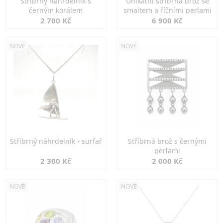
Stříbrný náhrdelník s
Unikátní stříbrná brož se
černým korálem
smaltem a říčními perlami
2 700 Kč
6 900 Kč
NOVÉ
NOVÉ
Stříbrný náhrdelník - surfař
Stříbrná brož s černými
perlami
2 300 Kč
2 000 Kč
NOVÉ
NOVÉ