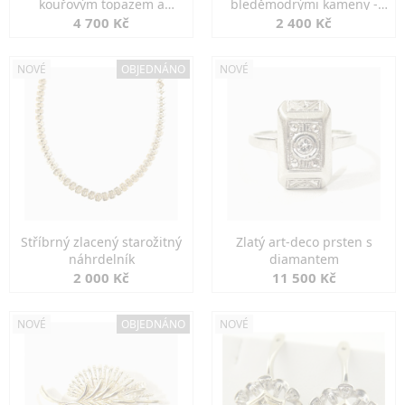
kouřovým topazem a
bleděmodrými kameny -
markazity
jemná elegance
4 700 Kč
2 400 Kč
NOVÉ
OBJEDNÁNO
NOVÉ
Stříbrný zlacený starožitný
Zlatý art-deco prsten s
náhrdelník
diamantem
2 000 Kč
11 500 Kč
NOVÉ
OBJEDNÁNO
NOVÉ