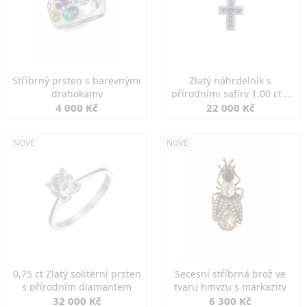
Stříbrný prsten s barevnými
Zlatý náhrdelník s
drahokamy
přírodními safíry 1,00 ct a
diamanty
4 000 Kč
22 000 Kč
NOVÉ
NOVÉ
0,75 ct Zlatý solitérní prsten
Secesní stříbrná brož ve
s přírodním diamantem
tvaru hmyzu s markazity
32 000 Kč
6 300 Kč