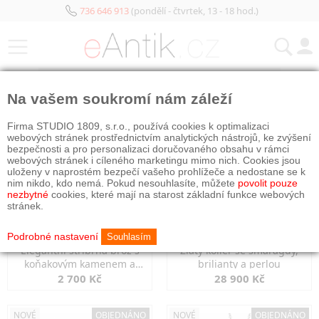
736 646 913
(pondělí - čtvrtek, 13 - 18 hod.)
KATEGORIE
Na vašem soukromí nám záleží
NOVÉ
OBJEDNÁNO
NOVÉ
OBJEDNÁNO
Firma STUDIO 1809, s.r.o., používá cookies k optimalizaci
webových stránek prostřednictvím analytických nástrojů, ke zvýšení
bezpečnosti a pro personalizaci doručovaného obsahu v rámci
webových stránek i cíleného marketingu mimo nich. Cookies jsou
uloženy v naprostém bezpečí vašeho prohlížeče a nedostane se k
nim nikdo, kdo nemá. Pokud nesouhlasíte, můžete
povolit pouze
nezbytné
cookies, které mají na starost základní funkce webových
stránek.
Podrobné nastavení
Souhlasím
Elegantní stříbrná brož s
Zlatý kolier se smaragdy,
koňakovým kamenem a
brilianty a perlou
markazity
2 700 Kč
28 900 Kč
NOVÉ
OBJEDNÁNO
NOVÉ
OBJEDNÁNO