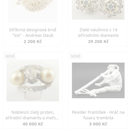
Stříbrná designová brož
Zlaté náušnice s 14
"list" - Andreas Daub
přírodními diamanty
2 200 Kč
39 200 Kč
NOVÉ
NOVÉ
Noblesní zlatý prsten,
Pexider František - Hráč na
přírodní diamanty a mořské
fujaru trombita
perly
40 000 Kč
3 000 Kč