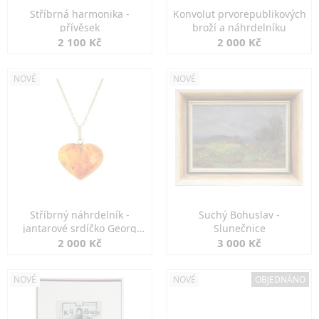
Stříbrná harmonika -
Konvolut prvorepublikových
přívěsek
broží a náhrdelníku
2 100 Kč
2 000 Kč
NOVÉ
NOVÉ
Stříbrný náhrdelník -
Suchý Bohuslav -
jantarové srdíčko Georg
Slunečnice
Kramer
2 000 Kč
3 000 Kč
NOVÉ
NOVÉ
OBJEDNÁNO