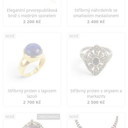
Elegantní prvorepubliková
Stříbrný náhrdelník se
brož s modrým spinelem
smaltovým medailonem
2 200 Kč
2 400 Kč
NOVÉ
NOVÉ
Stříbrný prsten s lapisem
Stříbrný prsten s onyxem a
lazuli
markazity
2 700 Kč
2 500 Kč
NOVÉ
OBJEDNÁNO
NOVÉ