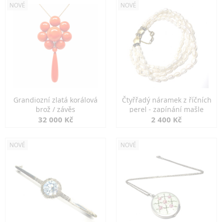
NOVÉ
NOVÉ
Grandiozní zlatá korálová
Čtyřřadý náramek z říčních
brož / závěs
perel - zapínání mašle
32 000 Kč
2 400 Kč
NOVÉ
NOVÉ