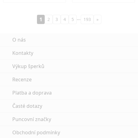
…
1
2
3
4
5
193
»
O nás
Kontakty
Výkup šperků
Recenze
Platba a doprava
Časté dotazy
Puncovní značky
Obchodní podmínky