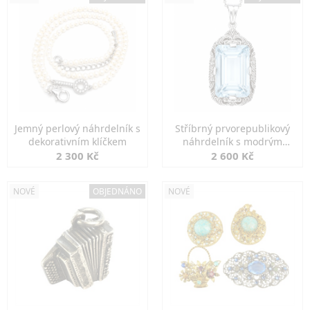
Jemný perlový náhrdelník s
Stříbrný prvorepublikový
dekorativním klíčkem
náhrdelník s modrým
spinelem
2 300 Kč
2 600 Kč
NOVÉ
OBJEDNÁNO
NOVÉ