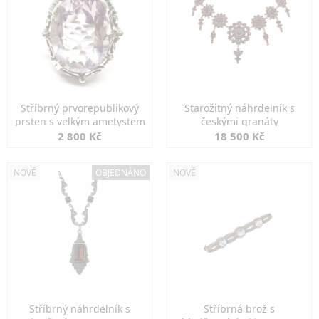
Stříbrný prvorepublikový
Starožitný náhrdelník s
prsten s velkým ametystem
českými granáty
2 800 Kč
18 500 Kč
NOVÉ
OBJEDNÁNO
NOVÉ
Stříbrný náhrdelník s
Stříbrná brož s