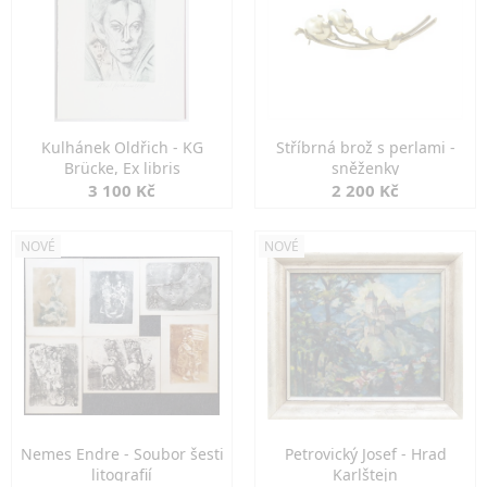
Kulhánek Oldřich - KG
Stříbrná brož s perlami -
Brücke, Ex libris
sněženky
3 100 Kč
2 200 Kč
NOVÉ
NOVÉ
Nemes Endre - Soubor šesti
Petrovický Josef - Hrad
litografií
Karlštejn