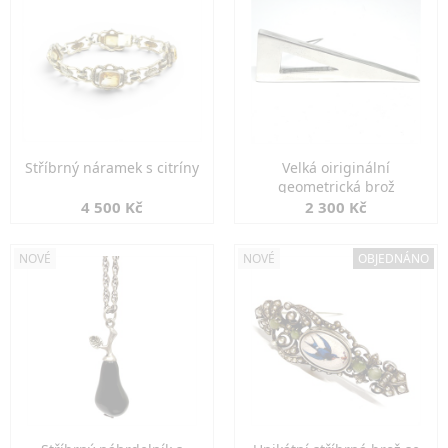
Stříbrný náramek s citríny
Velká oiriginální
geometrická brož
4 500 Kč
2 300 Kč
NOVÉ
NOVÉ
OBJEDNÁNO