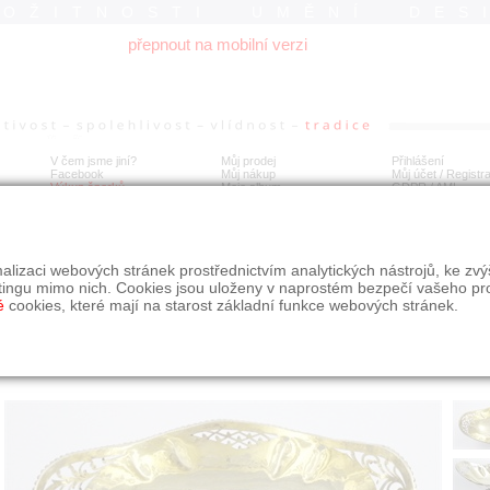
ROŽITNOSTI UMĚNÍ DES
přepnout na mobilní verzi
V čem jsme jiní?
Můj prodej
Přihlášení
Facebook
Můj nákup
Můj účet / Registr
Výkup šperků
Moje album
GDPR
/
AML
íbrná zlacená oválná větší miska
alizaci webových stránek prostřednictvím analytických nástrojů, ke zv
tingu mimo nich. Cookies jsou uloženy v naprostém bezpečí vašeho pr
é
cookies, které mají na starost základní funkce webových stránek.
Í
MÍSTO EXPEDICE
Počet návštěv: 150
poslat příteli
Praha
uložit do alba
dotaz na prodejce