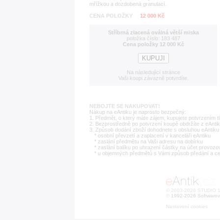
mřížkou a dozdobená granulací.
CENA POLOŽKY
12 000 Kč
Stříbrná zlacená oválná větší miska
položka číslo: 183 487
Cena položky 12 000 Kč
Na následující stránce
Vaši koupi závazně potvrdíte.
NEBOJTE SE NAKUPOVAT!
Nákup na eAntiku je naprosto bezpečný:
1. Předmět, o který máte zájem, kupujete potvrzením t
2. Bezprostředně po potvrzení koupě obdržíte z eAntik
3. Způsob dodání zboží dohodnete s obsluhou eAntiku 
* osobní převzetí a zaplacení v kanceláři eAntiku
* zaslání předmětu na Vaši adresu na dobírku
* zaslání balíku po uhrazení částky na účet provozo
* u objemných předmětů s Vámi způsob předání a c
© 2003-2026 STUDIO 18
©
1992-2026 Softwarov
Nastavení cookies