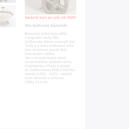
Správný kurs po celý rok 2026!
Otto Gutfreund, Námořník
Bronzová soška byla odlita
z originální sádry Otto
Gutfreunda, kterou posoudil doc.
Šetlík a v rámci limitované série
bylo zhotoveno pouze šest
číslovaných odlitků.
Jde o nerealizovaný návrh
na sochařskou výzdobu domu
Anglobanky v Praze a spadá
do Gutfreundova třetího tvůrčího
období (1920 - 1925) - období
nové věcnosti a civilismu.
Výška 24,4 cm.