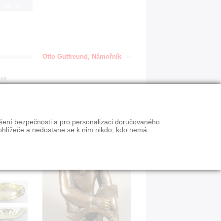
IGN
Otto Gutfreund, Námořník
ace
ýšení bezpečnosti a pro personalizaci doručovaného
ohlížeče a nedostane se k nim nikdo, kdo nemá.