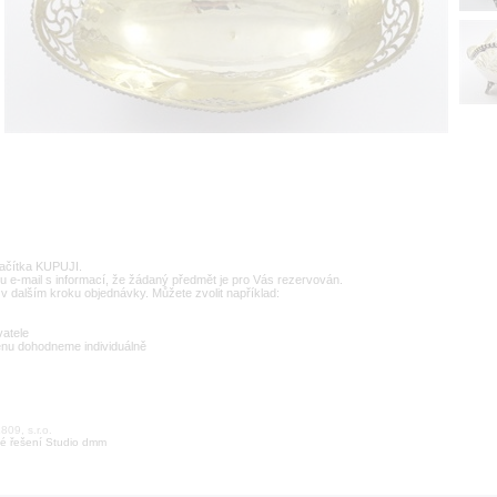
lačítka KUPUJI.
u e-mail s informací, že žádaný předmět je pro Vás rezervován.
v dalším kroku objednávky. Můžete zvolit například:
vatele
enu dohodneme individuálně
09, s.r.o.
é řešení Studio dmm