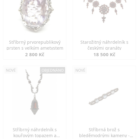
Stříbrný prvorepublikový
Starožitný náhrdelník s
prsten s velkým ametystem
českými granáty
2 800 Kč
18 500 Kč
NOVÉ
OBJEDNÁNO
NOVÉ
Stříbrný náhrdelník s
Stříbrná brož s
kouřovým topazem a
bleděmodrými kameny -