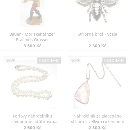
Bauer - Moriskentänzer,
Stříbrná brož - včela
Erasmus Grasser
3 500 Kč
2 300 Kč
NOVÉ
OBJEDNÁNO
NOVÉ
OBJEDNÁNO
Perlový náhrdelník s
Náhrdelník ze zlaceného
elegantním stříbrným
stříbra s velkým růženínem
zapínáním
2 600 Kč
2 300 Kč