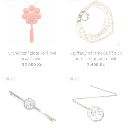
Grandiozní zlatá korálová
Čtyřřadý náramek z říčních
brož / závěs
perel - zapínání mašle
32 000 Kč
2 400 Kč
NOVÉ
NOVÉ