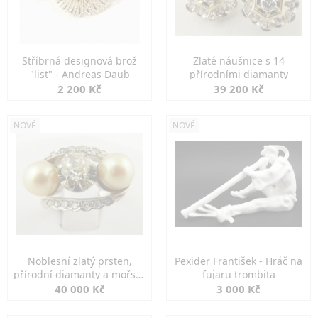
Stříbrná designová brož
Zlaté náušnice s 14
"list" - Andreas Daub
přírodními diamanty
2 200 Kč
39 200 Kč
NOVÉ
NOVÉ
Noblesní zlatý prsten,
Pexider František - Hráč na
přírodní diamanty a mořské
fujaru trombita
perly
40 000 Kč
3 000 Kč