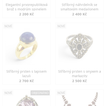
Elegantní prvorepubliková
Stříbrný náhrdelník se
brož s modrým spinelem
smaltovým medailonem
2 200 Kč
2 400 Kč
NOVÉ
NOVÉ
Stříbrný prsten s lapisem
Stříbrný prsten s onyxem a
lazuli
markazity
2 700 Kč
2 500 Kč
NOVÉ
OBJEDNÁNO
NOVÉ