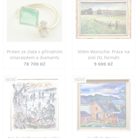
Prsten ze zlata s přírodním
Vilém Wünsche: Práce na
smaragdem a diamanty
poli (XL formát)
78 700 Kč
9 000 Kč
NOVÉ
NOVÉ