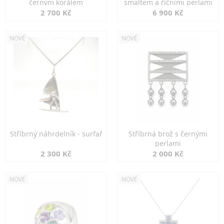
černým korálem
smaltem a říčními perlami
2 700 Kč
6 900 Kč
NOVÉ
NOVÉ
Stříbrný náhrdelník - surfař
Stříbrná brož s černými
perlami
2 300 Kč
2 000 Kč
NOVÉ
NOVÉ