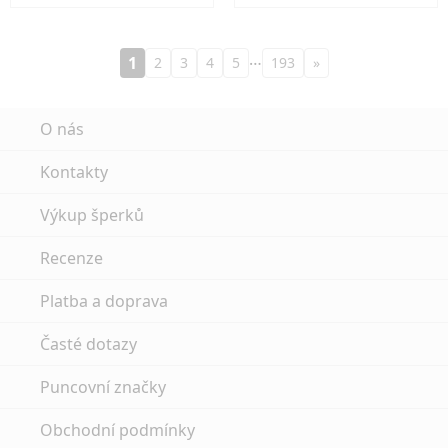
…
1
2
3
4
5
193
»
O nás
Kontakty
Výkup šperků
Recenze
Platba a doprava
Časté dotazy
Puncovní značky
Obchodní podmínky