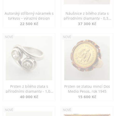
Autorský stříbrný náramek s
Náušnice z bílého zlata s
tyrkysy – výrazný design
přírodními diamanty - 0,30
ct
22 500 Kč
37 300 Kč
NOVÉ
NOVÉ
Prsten z bílého zlata s
Prsten se zlatou mincí Dos
přírodními diamanty - 1,00
Medio Pesos, rok 1945
ct
40 000 Kč
15 600 Kč
NOVÉ
NOVÉ