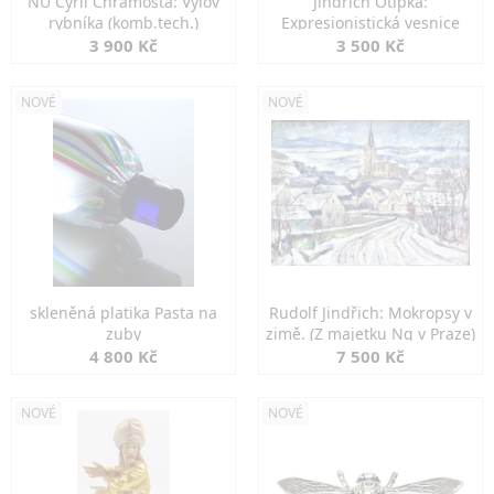
NU Cyril Chramosta: Výlov
Jindřich Otipka:
rybníka (komb.tech.)
Expresionistická vesnice
3 900 Kč
3 500 Kč
NOVÉ
NOVÉ
skleněná platika Pasta na
Rudolf Jindřich: Mokropsy v
zuby
zimě. (Z majetku Ng v Praze)
4 800 Kč
7 500 Kč
NOVÉ
NOVÉ