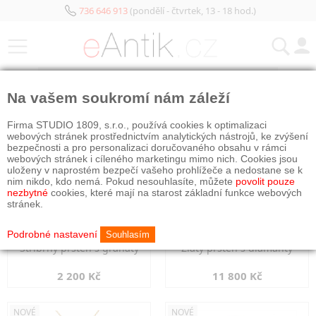
736 646 913
(pondělí - čtvrtek, 13 - 18 hod.)
KATEGORIE
Na vašem soukromí nám záleží
NOVÉ
NOVÉ
Firma STUDIO 1809, s.r.o., používá cookies k optimalizaci
webových stránek prostřednictvím analytických nástrojů, ke zvýšení
bezpečnosti a pro personalizaci doručovaného obsahu v rámci
webových stránek i cíleného marketingu mimo nich. Cookies jsou
uloženy v naprostém bezpečí vašeho prohlížeče a nedostane se k
nim nikdo, kdo nemá. Pokud nesouhlasíte, můžete
povolit pouze
nezbytné
cookies, které mají na starost základní funkce webových
stránek.
Podrobné nastavení
Souhlasím
Stříbrný prsten s granáty
Zlatý prsten s diamanty
2 200 Kč
11 800 Kč
NOVÉ
NOVÉ