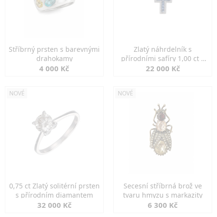
Stříbrný prsten s barevnými
Zlatý náhrdelník s
drahokamy
přírodními safíry 1,00 ct a
diamanty
4 000 Kč
22 000 Kč
NOVÉ
NOVÉ
0,75 ct Zlatý solitérní prsten
Secesní stříbrná brož ve
s přírodním diamantem
tvaru hmyzu s markazity
32 000 Kč
6 300 Kč