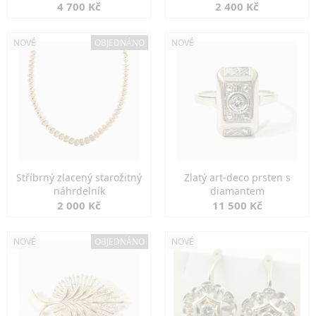
markazity
jemná elegance
4 700 Kč
2 400 Kč
NOVÉ
OBJEDNÁNO
NOVÉ
Stříbrný zlacený starožitný
Zlatý art-deco prsten s
náhrdelník
diamantem
2 000 Kč
11 500 Kč
NOVÉ
OBJEDNÁNO
NOVÉ