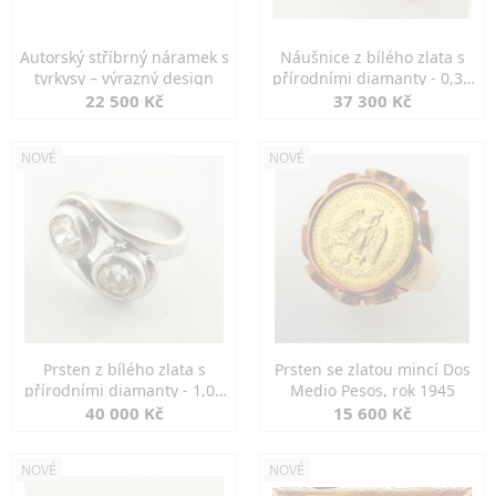
Autorský stříbrný náramek s
Náušnice z bílého zlata s
tyrkysy – výrazný design
přírodními diamanty - 0,30
ct
22 500 Kč
37 300 Kč
NOVÉ
NOVÉ
Prsten z bílého zlata s
Prsten se zlatou mincí Dos
přírodními diamanty - 1,00
Medio Pesos, rok 1945
ct
40 000 Kč
15 600 Kč
NOVÉ
NOVÉ