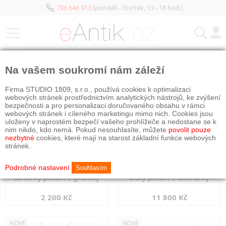
736 646 913
(pondělí - čtvrtek, 13 - 18 hod.)
KATEGORIE
Na vašem soukromí nám záleží
NOVÉ
NOVÉ
Firma STUDIO 1809, s.r.o., používá cookies k optimalizaci
webových stránek prostřednictvím analytických nástrojů, ke zvýšení
bezpečnosti a pro personalizaci doručovaného obsahu v rámci
webových stránek i cíleného marketingu mimo nich. Cookies jsou
uloženy v naprostém bezpečí vašeho prohlížeče a nedostane se k
nim nikdo, kdo nemá. Pokud nesouhlasíte, můžete
povolit pouze
nezbytné
cookies, které mají na starost základní funkce webových
stránek.
Podrobné nastavení
Souhlasím
Stříbrný prsten s granáty
Zlatý prsten s diamanty
2 200 Kč
11 800 Kč
NOVÉ
NOVÉ