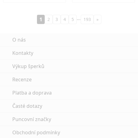
…
1
2
3
4
5
193
»
O nás
Kontakty
Výkup šperků
Recenze
Platba a doprava
Časté dotazy
Puncovní značky
Obchodní podmínky