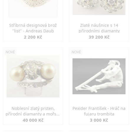
Stříbrná designová brož
Zlaté náušnice s 14
"list" - Andreas Daub
přírodními diamanty
2 200 Kč
39 200 Kč
NOVÉ
NOVÉ
Noblesní zlatý prsten,
Pexider František - Hráč na
přírodní diamanty a mořské
fujaru trombita
perly
40 000 Kč
3 000 Kč