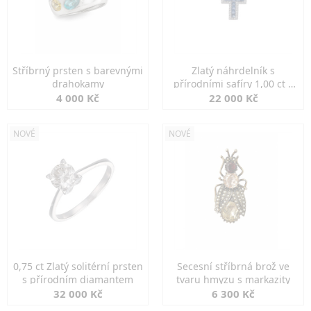
Stříbrný prsten s barevnými
Zlatý náhrdelník s
drahokamy
přírodními safíry 1,00 ct a
diamanty
4 000 Kč
22 000 Kč
NOVÉ
NOVÉ
0,75 ct Zlatý solitérní prsten
Secesní stříbrná brož ve
s přírodním diamantem
tvaru hmyzu s markazity
32 000 Kč
6 300 Kč