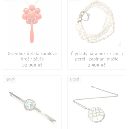
Grandiozní zlatá korálová
Čtyřřadý náramek z říčních
brož / závěs
perel - zapínání mašle
32 000 Kč
2 400 Kč
NOVÉ
NOVÉ