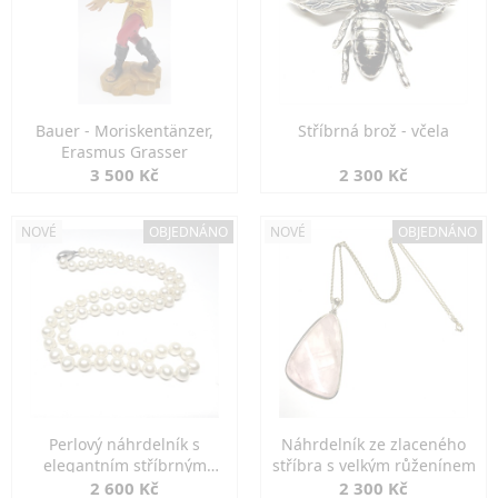
Bauer - Moriskentänzer,
Stříbrná brož - včela
Erasmus Grasser
3 500 Kč
2 300 Kč
NOVÉ
OBJEDNÁNO
NOVÉ
OBJEDNÁNO
Perlový náhrdelník s
Náhrdelník ze zlaceného
elegantním stříbrným
stříbra s velkým růženínem
zapínáním
2 600 Kč
2 300 Kč