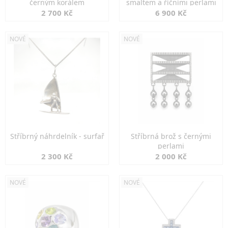
černým korálem
smaltem a říčními perlami
2 700 Kč
6 900 Kč
NOVÉ
NOVÉ
Stříbrný náhrdelník - surfař
Stříbrná brož s černými
perlami
2 300 Kč
2 000 Kč
NOVÉ
NOVÉ