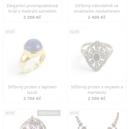
Elegantní prvorepubliková
Stříbrný náhrdelník se
brož s modrým spinelem
smaltovým medailonem
2 200 Kč
2 400 Kč
NOVÉ
NOVÉ
Stříbrný prsten s lapisem
Stříbrný prsten s onyxem a
lazuli
markazity
2 700 Kč
2 500 Kč
NOVÉ
OBJEDNÁNO
NOVÉ