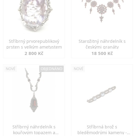
Stříbrný prvorepublikový
Starožitný náhrdelník s
prsten s velkým ametystem
českými granáty
2 800 Kč
18 500 Kč
NOVÉ
OBJEDNÁNO
NOVÉ
Stříbrný náhrdelník s
Stříbrná brož s
kouřovým topazem a
bleděmodrými kameny -