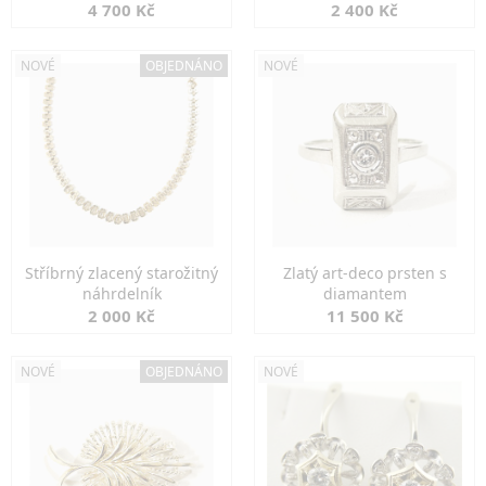
markazity
jemná elegance
4 700 Kč
2 400 Kč
NOVÉ
OBJEDNÁNO
NOVÉ
Stříbrný zlacený starožitný
Zlatý art-deco prsten s
náhrdelník
diamantem
2 000 Kč
11 500 Kč
NOVÉ
OBJEDNÁNO
NOVÉ