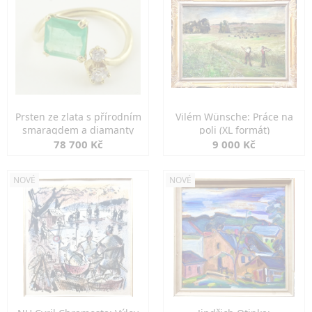
Prsten ze zlata s přírodním
Vilém Wünsche: Práce na
smaragdem a diamanty
poli (XL formát)
78 700 Kč
9 000 Kč
NOVÉ
NOVÉ