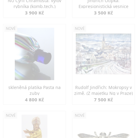
NU Cyril Chramosta: Výlov
Jindřich Otipka:
rybníka (komb.tech.)
Expresionistická vesnice
3 900 Kč
3 500 Kč
NOVÉ
NOVÉ
skleněná platika Pasta na
Rudolf Jindřich: Mokropsy v
zuby
zimě. (Z majetku Ng v Praze)
4 800 Kč
7 500 Kč
NOVÉ
NOVÉ