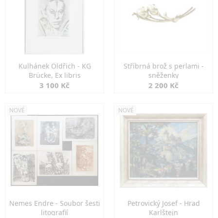
Kulhánek Oldřich - KG
Stříbrná brož s perlami -
Brücke, Ex libris
sněženky
3 100 Kč
2 200 Kč
NOVÉ
NOVÉ
Nemes Endre - Soubor šesti
Petrovický Josef - Hrad
litografií
Karlštejn