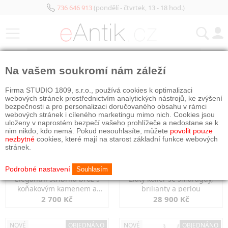
736 646 913
(pondělí - čtvrtek, 13 - 18 hod.)
KATEGORIE
Na vašem soukromí nám záleží
NOVÉ
OBJEDNÁNO
NOVÉ
OBJEDNÁNO
Firma STUDIO 1809, s.r.o., používá cookies k optimalizaci
webových stránek prostřednictvím analytických nástrojů, ke zvýšení
bezpečnosti a pro personalizaci doručovaného obsahu v rámci
webových stránek i cíleného marketingu mimo nich. Cookies jsou
uloženy v naprostém bezpečí vašeho prohlížeče a nedostane se k
nim nikdo, kdo nemá. Pokud nesouhlasíte, můžete
povolit pouze
nezbytné
cookies, které mají na starost základní funkce webových
stránek.
Podrobné nastavení
Souhlasím
Elegantní stříbrná brož s
Zlatý kolier se smaragdy,
koňakovým kamenem a
brilianty a perlou
markazity
2 700 Kč
28 900 Kč
NOVÉ
OBJEDNÁNO
NOVÉ
OBJEDNÁNO