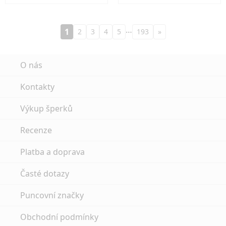
…
1
2
3
4
5
193
»
O nás
Kontakty
Výkup šperků
Recenze
Platba a doprava
Časté dotazy
Puncovní značky
Obchodní podmínky