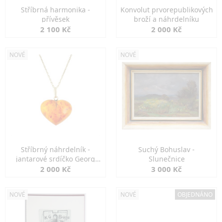
Stříbrná harmonika -
Konvolut prvorepublikových
přívěsek
broží a náhrdelníku
2 100 Kč
2 000 Kč
NOVÉ
NOVÉ
Stříbrný náhrdelník -
Suchý Bohuslav -
jantarové srdíčko Georg
Slunečnice
Kramer
2 000 Kč
3 000 Kč
NOVÉ
NOVÉ
OBJEDNÁNO