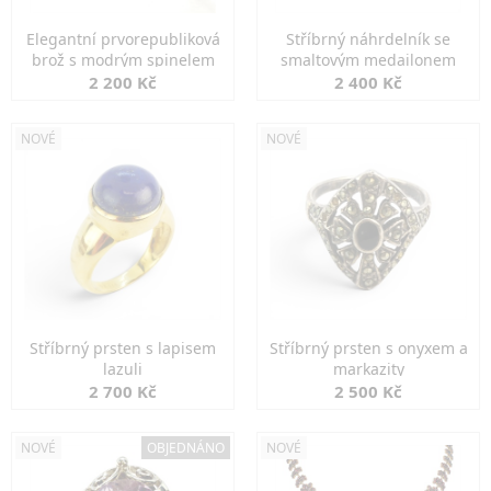
Elegantní prvorepubliková
Stříbrný náhrdelník se
brož s modrým spinelem
smaltovým medailonem
2 200 Kč
2 400 Kč
NOVÉ
NOVÉ
Stříbrný prsten s lapisem
Stříbrný prsten s onyxem a
lazuli
markazity
2 700 Kč
2 500 Kč
NOVÉ
OBJEDNÁNO
NOVÉ