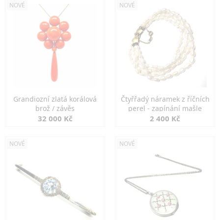
NOVÉ
NOVÉ
Grandiozní zlatá korálová
Čtyřřadý náramek z říčních
brož / závěs
perel - zapínání mašle
32 000 Kč
2 400 Kč
NOVÉ
NOVÉ