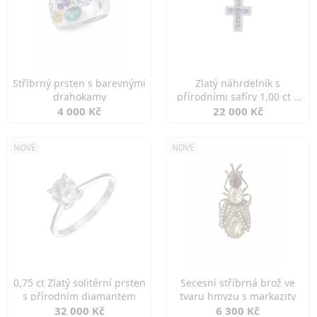
Stříbrný prsten s barevnými
Zlatý náhrdelník s
drahokamy
přírodními safíry 1,00 ct a
diamanty
4 000 Kč
22 000 Kč
NOVÉ
NOVÉ
0,75 ct Zlatý solitérní prsten
Secesní stříbrná brož ve
s přírodním diamantem
tvaru hmyzu s markazity
32 000 Kč
6 300 Kč