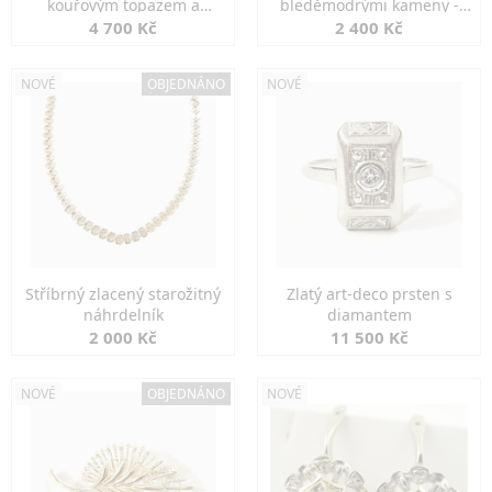
kouřovým topazem a
bleděmodrými kameny -
markazity
jemná elegance
4 700 Kč
2 400 Kč
NOVÉ
OBJEDNÁNO
NOVÉ
Stříbrný zlacený starožitný
Zlatý art-deco prsten s
náhrdelník
diamantem
2 000 Kč
11 500 Kč
NOVÉ
OBJEDNÁNO
NOVÉ