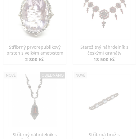
Stříbrný prvorepublikový
Starožitný náhrdelník s
prsten s velkým ametystem
českými granáty
2 800 Kč
18 500 Kč
NOVÉ
OBJEDNÁNO
NOVÉ
Stříbrný náhrdelník s
Stříbrná brož s