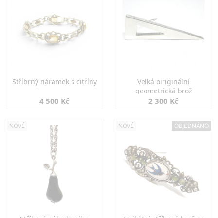
Stříbrný náramek s citríny
Velká oiriginální
geometrická brož
4 500 Kč
2 300 Kč
NOVÉ
NOVÉ
OBJEDNÁNO