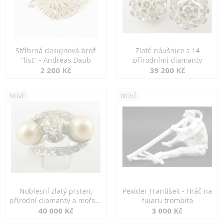
Stříbrná designová brož
Zlaté náušnice s 14
"list" - Andreas Daub
přírodními diamanty
2 200 Kč
39 200 Kč
NOVÉ
NOVÉ
Noblesní zlatý prsten,
Pexider František - Hráč na
přírodní diamanty a mořské
fujaru trombita
perly
40 000 Kč
3 000 Kč