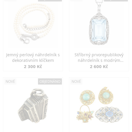
Jemný perlový náhrdelník s
Stříbrný prvorepublikový
dekorativním klíčkem
náhrdelník s modrým
spinelem
2 300 Kč
2 600 Kč
NOVÉ
OBJEDNÁNO
NOVÉ