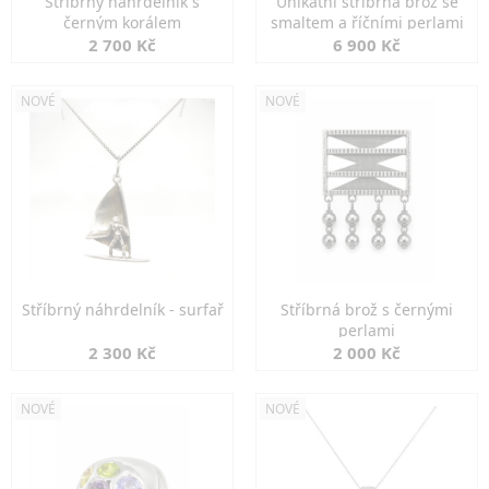
Stříbrný náhrdelník s
Unikátní stříbrná brož se
černým korálem
smaltem a říčními perlami
2 700 Kč
6 900 Kč
NOVÉ
NOVÉ
Stříbrný náhrdelník - surfař
Stříbrná brož s černými
perlami
2 300 Kč
2 000 Kč
NOVÉ
NOVÉ