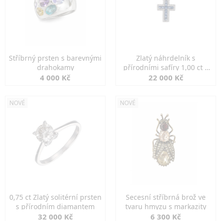
Stříbrný prsten s barevnými
Zlatý náhrdelník s
drahokamy
přírodními safíry 1,00 ct a
diamanty
4 000 Kč
22 000 Kč
NOVÉ
NOVÉ
0,75 ct Zlatý solitérní prsten
Secesní stříbrná brož ve
s přírodním diamantem
tvaru hmyzu s markazity
32 000 Kč
6 300 Kč