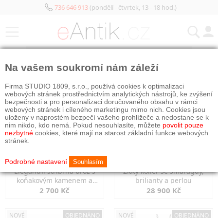
736 646 913
(pondělí - čtvrtek, 13 - 18 hod.)
KATEGORIE
Na vašem soukromí nám záleží
NOVÉ
OBJEDNÁNO
NOVÉ
OBJEDNÁNO
Firma STUDIO 1809, s.r.o., používá cookies k optimalizaci
webových stránek prostřednictvím analytických nástrojů, ke zvýšení
bezpečnosti a pro personalizaci doručovaného obsahu v rámci
webových stránek i cíleného marketingu mimo nich. Cookies jsou
uloženy v naprostém bezpečí vašeho prohlížeče a nedostane se k
nim nikdo, kdo nemá. Pokud nesouhlasíte, můžete
povolit pouze
nezbytné
cookies, které mají na starost základní funkce webových
stránek.
Podrobné nastavení
Souhlasím
Elegantní stříbrná brož s
Zlatý kolier se smaragdy,
koňakovým kamenem a
brilianty a perlou
markazity
2 700 Kč
28 900 Kč
NOVÉ
OBJEDNÁNO
NOVÉ
OBJEDNÁNO