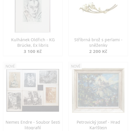
Kulhánek Oldřich - KG
Stříbrná brož s perlami -
Brücke, Ex libris
sněženky
3 100 Kč
2 200 Kč
NOVÉ
NOVÉ
Nemes Endre - Soubor šesti
Petrovický Josef - Hrad
litografií
Karlštejn