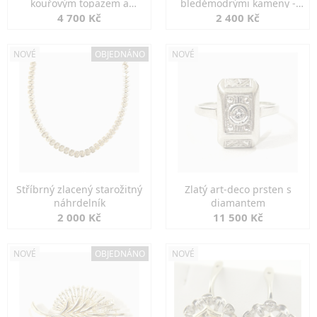
kouřovým topazem a
bleděmodrými kameny -
markazity
jemná elegance
4 700 Kč
2 400 Kč
NOVÉ
OBJEDNÁNO
NOVÉ
Stříbrný zlacený starožitný
Zlatý art-deco prsten s
náhrdelník
diamantem
2 000 Kč
11 500 Kč
NOVÉ
OBJEDNÁNO
NOVÉ