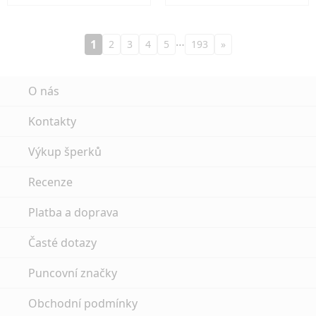
…
1
2
3
4
5
193
»
O nás
Kontakty
Výkup šperků
Recenze
Platba a doprava
Časté dotazy
Puncovní značky
Obchodní podmínky