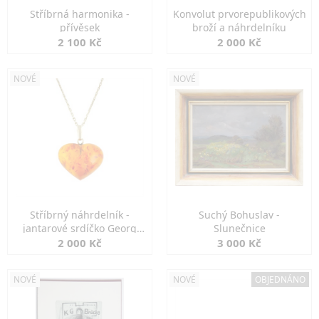
Stříbrná harmonika -
Konvolut prvorepublikových
přívěsek
broží a náhrdelníku
2 100 Kč
2 000 Kč
NOVÉ
NOVÉ
Stříbrný náhrdelník -
Suchý Bohuslav -
jantarové srdíčko Georg
Slunečnice
Kramer
2 000 Kč
3 000 Kč
NOVÉ
NOVÉ
OBJEDNÁNO