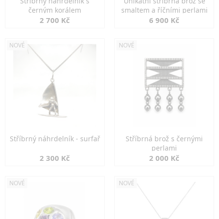
Stříbrný náhrdelník s
Unikátní stříbrná brož se
černým korálem
smaltem a říčními perlami
2 700 Kč
6 900 Kč
NOVÉ
NOVÉ
Stříbrný náhrdelník - surfař
Stříbrná brož s černými
perlami
2 300 Kč
2 000 Kč
NOVÉ
NOVÉ