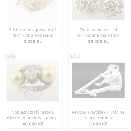
Stříbrná designová brož
Zlaté náušnice s 14
"list" - Andreas Daub
přírodními diamanty
2 200 Kč
39 200 Kč
NOVÉ
NOVÉ
Noblesní zlatý prsten,
Pexider František - Hráč na
přírodní diamanty a mořské
fujaru trombita
perly
40 000 Kč
3 000 Kč