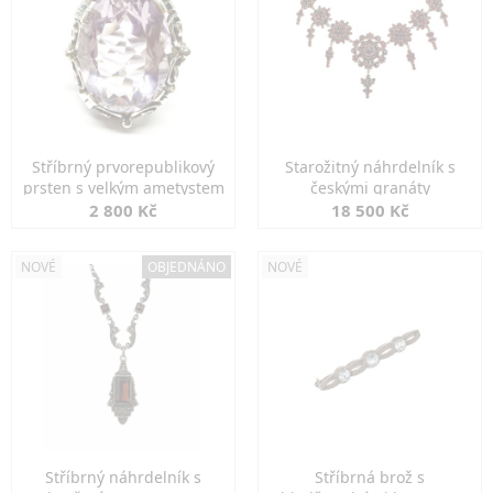
Stříbrný prvorepublikový
Starožitný náhrdelník s
prsten s velkým ametystem
českými granáty
2 800 Kč
18 500 Kč
NOVÉ
OBJEDNÁNO
NOVÉ
Stříbrný náhrdelník s
Stříbrná brož s