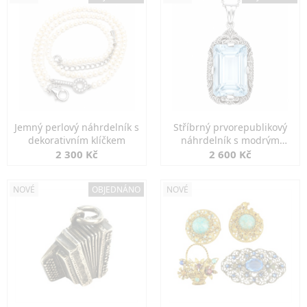
Jemný perlový náhrdelník s
Stříbrný prvorepublikový
dekorativním klíčkem
náhrdelník s modrým
spinelem
2 300 Kč
2 600 Kč
NOVÉ
OBJEDNÁNO
NOVÉ