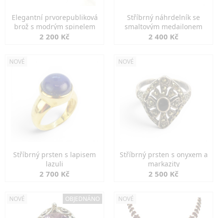
Elegantní prvorepubliková
Stříbrný náhrdelník se
brož s modrým spinelem
smaltovým medailonem
2 200 Kč
2 400 Kč
NOVÉ
NOVÉ
Stříbrný prsten s lapisem
Stříbrný prsten s onyxem a
lazuli
markazity
2 700 Kč
2 500 Kč
NOVÉ
OBJEDNÁNO
NOVÉ