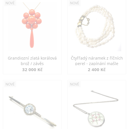
NOVÉ
NOVÉ
Grandiozní zlatá korálová
Čtyřřadý náramek z říčních
brož / závěs
perel - zapínání mašle
32 000 Kč
2 400 Kč
NOVÉ
NOVÉ