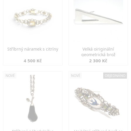
Stříbrný náramek s citríny
Velká oiriginální
geometrická brož
4 500 Kč
2 300 Kč
NOVÉ
NOVÉ
OBJEDNÁNO