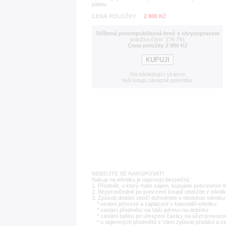
patinu.
CENA POLOŽKY
2 800 Kč
Stříbrná prvorepubliková brož s chrysoprasem
položka číslo: 176 791
Cena položky 2 800 Kč
Na následující stránce
Vaši koupi závazně potvrdíte.
NEBOJTE SE NAKUPOVAT!
Nákup na eAntiku je naprosto bezpečný:
1. Předmět, o který máte zájem, kupujete potvrzením t
2. Bezprostředně po potvrzení koupě obdržíte z eAntik
3. Způsob dodání zboží dohodnete s obsluhou eAntiku 
* osobní převzetí a zaplacení v kanceláři eAntiku
* zaslání předmětu na Vaši adresu na dobírku
* zaslání balíku po uhrazení částky na účet provozo
* u objemných předmětů s Vámi způsob předání a c