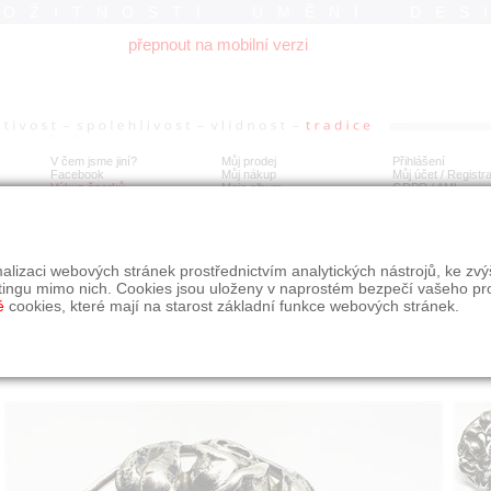
ROŽITNOSTI UMĚNÍ DES
přepnout na mobilní verzi
V čem jsme jiní?
Můj prodej
Přihlášení
Facebook
Můj nákup
Můj účet / Registr
Výkup šperků
Moje album
GDPR
/
AML
íbrná prvorepubliková brož s chrysoprasem
alizaci webových stránek prostřednictvím analytických nástrojů, ke zv
tingu mimo nich. Cookies jsou uloženy v naprostém bezpečí vašeho pr
é
cookies, které mají na starost základní funkce webových stránek.
Í
MÍSTO EXPEDICE
Počet návštěv: 615
poslat příteli
Praha
uložit do alba
dotaz na prodejce