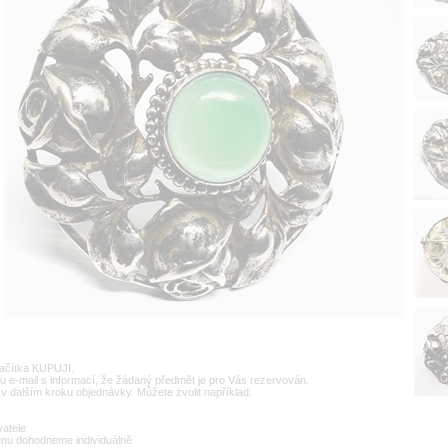
lačítka KUPUJI.
u e-mail s informací, že žádaný předmět je pro Vás rezervován.
v dalším kroku objednávky. Můžete zvolit například:
vatele
enu dohodneme individuálně