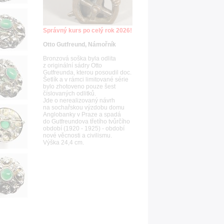
Správný kurs po celý rok 2026!
Otto Gutfreund, Námořník
Bronzová soška byla odlita
z originální sádry Otto
Gutfreunda, kterou posoudil doc.
Šetlík a v rámci limitované série
bylo zhotoveno pouze šest
číslovaných odlitků.
Jde o nerealizovaný návrh
na sochařskou výzdobu domu
Anglobanky v Praze a spadá
do Gutfreundova třetího tvůrčího
období (1920 - 1925) - období
nové věcnosti a civilismu.
Výška 24,4 cm.