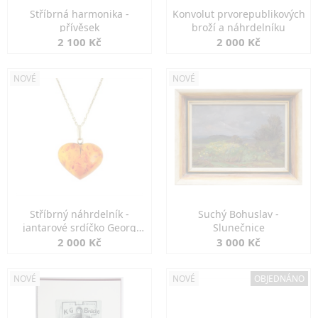
Stříbrná harmonika -
Konvolut prvorepublikových
přívěsek
broží a náhrdelníku
2 100 Kč
2 000 Kč
NOVÉ
NOVÉ
Stříbrný náhrdelník -
Suchý Bohuslav -
jantarové srdíčko Georg
Slunečnice
Kramer
2 000 Kč
3 000 Kč
NOVÉ
NOVÉ
OBJEDNÁNO