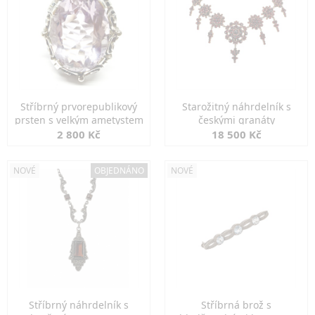
Stříbrný prvorepublikový
Starožitný náhrdelník s
prsten s velkým ametystem
českými granáty
2 800 Kč
18 500 Kč
NOVÉ
OBJEDNÁNO
NOVÉ
Stříbrný náhrdelník s
Stříbrná brož s