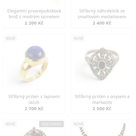
Elegantní prvorepubliková
Stříbrný náhrdelník se
brož s modrým spinelem
smaltovým medailonem
2 200 Kč
2 400 Kč
NOVÉ
NOVÉ
Stříbrný prsten s lapisem
Stříbrný prsten s onyxem a
lazuli
markazity
2 700 Kč
2 500 Kč
NOVÉ
OBJEDNÁNO
NOVÉ