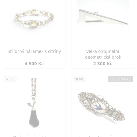
Stříbrný náramek s citríny
Velká oiriginální
geometrická brož
4 500 Kč
2 300 Kč
NOVÉ
NOVÉ
OBJEDNÁNO