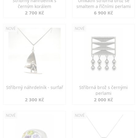
Stříbrný náhrdelník s
Unikátní stříbrná brož se
černým korálem
smaltem a říčními perlami
2 700 Kč
6 900 Kč
NOVÉ
NOVÉ
Stříbrný náhrdelník - surfař
Stříbrná brož s černými
perlami
2 300 Kč
2 000 Kč
NOVÉ
NOVÉ