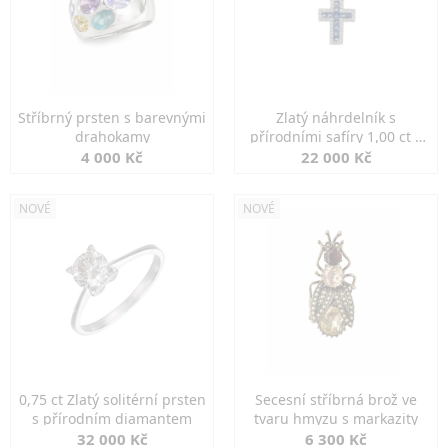
Stříbrný prsten s barevnými
Zlatý náhrdelník s
drahokamy
přírodními safíry 1,00 ct a
diamanty
4 000 Kč
22 000 Kč
NOVÉ
NOVÉ
0,75 ct Zlatý solitérní prsten
Secesní stříbrná brož ve
s přírodním diamantem
tvaru hmyzu s markazity
32 000 Kč
6 300 Kč