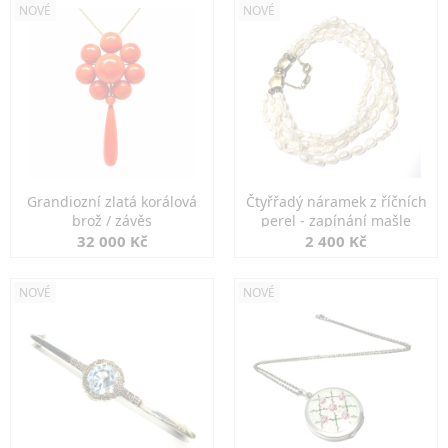
NOVÉ
NOVÉ
Grandiozní zlatá korálová
Čtyřřadý náramek z říčních
brož / závěs
perel - zapínání mašle
32 000 Kč
2 400 Kč
NOVÉ
NOVÉ