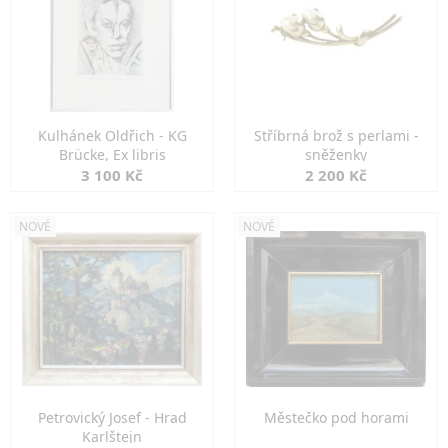
Kulhánek Oldřich - KG
Stříbrná brož s perlami -
Brücke, Ex libris
sněženky
3 100 Kč
2 200 Kč
NOVÉ
NOVÉ
Petrovický Josef - Hrad
Městečko pod horami
Karlštejn