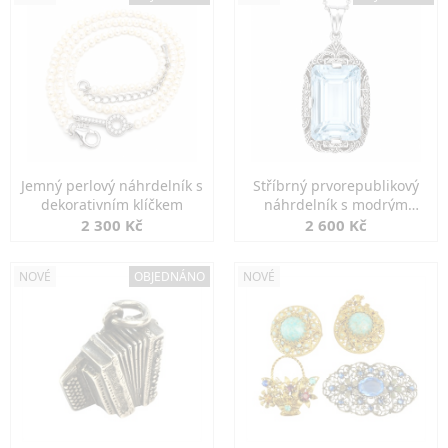
Jemný perlový náhrdelník s
Stříbrný prvorepublikový
dekorativním klíčkem
náhrdelník s modrým
spinelem
2 300 Kč
2 600 Kč
NOVÉ
OBJEDNÁNO
NOVÉ