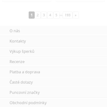
…
1
2
3
4
5
193
»
O nás
Kontakty
Výkup šperků
Recenze
Platba a doprava
Časté dotazy
Puncovní značky
Obchodní podmínky