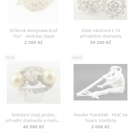
Stříbrná designová brož
Zlaté náušnice s 14
"list" - Andreas Daub
přírodními diamanty
2 200 Kč
39 200 Kč
NOVÉ
NOVÉ
Noblesní zlatý prsten,
Pexider František - Hráč na
přírodní diamanty a mořské
fujaru trombita
perly
40 000 Kč
3 000 Kč