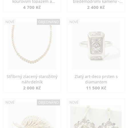
kouřovým topazem a
bleděmodrými kameny -
markazity
jemná elegance
4 700 Kč
2 400 Kč
NOVÉ
OBJEDNÁNO
NOVÉ
Stříbrný zlacený starožitný
Zlatý art-deco prsten s
náhrdelník
diamantem
2 000 Kč
11 500 Kč
NOVÉ
OBJEDNÁNO
NOVÉ