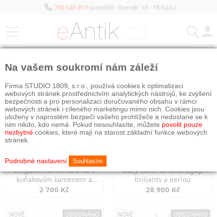
736 646 913
(pondělí - čtvrtek, 13 - 18 hod.)
KATEGORIE
Na vašem soukromí nám záleží
NOVÉ
NOVÉ
OBJEDNÁNO
Firma STUDIO 1809, s.r.o., používá cookies k optimalizaci
webových stránek prostřednictvím analytických nástrojů, ke zvýšení
bezpečnosti a pro personalizaci doručovaného obsahu v rámci
webových stránek i cíleného marketingu mimo nich. Cookies jsou
uloženy v naprostém bezpečí vašeho prohlížeče a nedostane se k
nim nikdo, kdo nemá. Pokud nesouhlasíte, můžete
povolit pouze
nezbytné
cookies, které mají na starost základní funkce webových
stránek.
Podrobné nastavení
Souhlasím
Elegantní stříbrná brož s
Zlatý kolier se smaragdy,
koňakovým kamenem a
brilianty a perlou
markazity
2 700 Kč
28 900 Kč
NOVÉ
OBJEDNÁNO
NOVÉ
OBJEDNÁNO