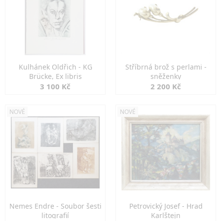
Kulhánek Oldřich - KG
Stříbrná brož s perlami -
Brücke, Ex libris
sněženky
3 100 Kč
2 200 Kč
NOVÉ
NOVÉ
Nemes Endre - Soubor šesti
Petrovický Josef - Hrad
litografií
Karlštejn