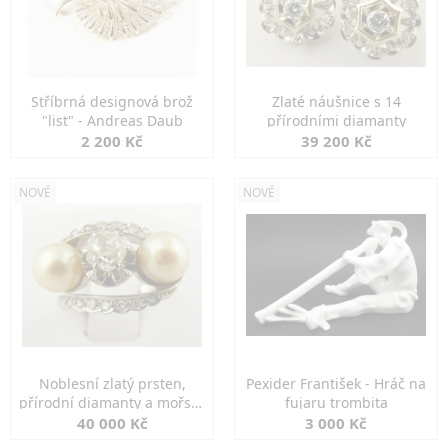
Stříbrná designová brož
Zlaté náušnice s 14
"list" - Andreas Daub
přírodními diamanty
2 200 Kč
39 200 Kč
NOVÉ
NOVÉ
Noblesní zlatý prsten,
Pexider František - Hráč na
přírodní diamanty a mořské
fujaru trombita
perly
40 000 Kč
3 000 Kč