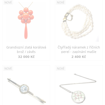
NOVÉ
NOVÉ
Grandiozní zlatá korálová
Čtyřřadý náramek z říčních
brož / závěs
perel - zapínání mašle
32 000 Kč
2 400 Kč
NOVÉ
NOVÉ