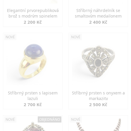
Elegantní prvorepubliková
Stříbrný náhrdelník se
brož s modrým spinelem
smaltovým medailonem
2 200 Kč
2 400 Kč
NOVÉ
NOVÉ
Stříbrný prsten s lapisem
Stříbrný prsten s onyxem a
lazuli
markazity
2 700 Kč
2 500 Kč
NOVÉ
OBJEDNÁNO
NOVÉ