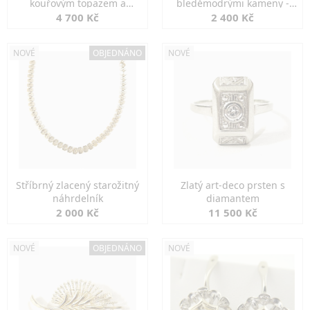
kouřovým topazem a
bleděmodrými kameny -
markazity
jemná elegance
4 700 Kč
2 400 Kč
NOVÉ
OBJEDNÁNO
NOVÉ
Stříbrný zlacený starožitný
Zlatý art-deco prsten s
náhrdelník
diamantem
2 000 Kč
11 500 Kč
NOVÉ
OBJEDNÁNO
NOVÉ