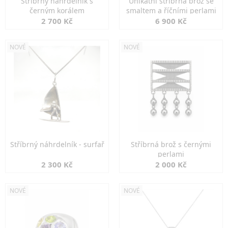
Stříbrný náhrdelník s
Unikátní stříbrná brož se
černým korálem
smaltem a říčními perlami
2 700 Kč
6 900 Kč
NOVÉ
NOVÉ
Stříbrný náhrdelník - surfař
Stříbrná brož s černými
perlami
2 300 Kč
2 000 Kč
NOVÉ
NOVÉ