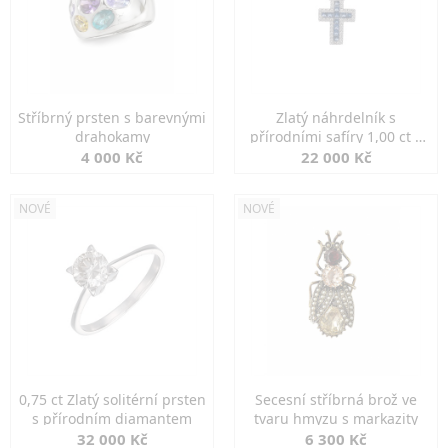
Stříbrný prsten s barevnými
Zlatý náhrdelník s
drahokamy
přírodními safíry 1,00 ct a
diamanty
4 000 Kč
22 000 Kč
NOVÉ
NOVÉ
0,75 ct Zlatý solitérní prsten
Secesní stříbrná brož ve
s přírodním diamantem
tvaru hmyzu s markazity
32 000 Kč
6 300 Kč