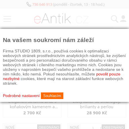
736 646 913
(pondělí - čtvrtek, 13 - 18 hod.)
KATEGORIE
Na vašem soukromí nám záleží
NOVÉ
OBJEDNÁNO
NOVÉ
OBJEDNÁNO
Firma STUDIO 1809, s.r.o., používá cookies k optimalizaci
webových stránek prostřednictvím analytických nástrojů, ke zvýšení
bezpečnosti a pro personalizaci doručovaného obsahu v rámci
webových stránek i cíleného marketingu mimo nich. Cookies jsou
uloženy v naprostém bezpečí vašeho prohlížeče a nedostane se k
nim nikdo, kdo nemá. Pokud nesouhlasíte, můžete
povolit pouze
nezbytné
cookies, které mají na starost základní funkce webových
stránek.
Podrobné nastavení
Souhlasím
Elegantní stříbrná brož s
Zlatý kolier se smaragdy,
koňakovým kamenem a
brilianty a perlou
markazity
2 700 Kč
28 900 Kč
NOVÉ
OBJEDNÁNO
NOVÉ
OBJEDNÁNO