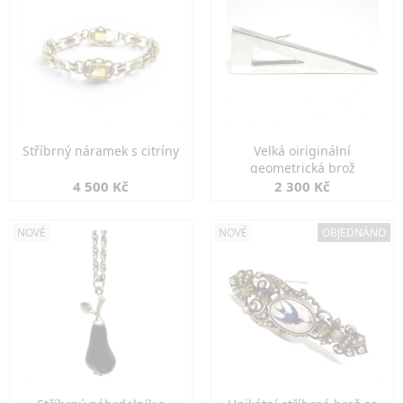
Stříbrný náramek s citríny
Velká oiriginální
geometrická brož
4 500 Kč
2 300 Kč
NOVÉ
NOVÉ
OBJEDNÁNO