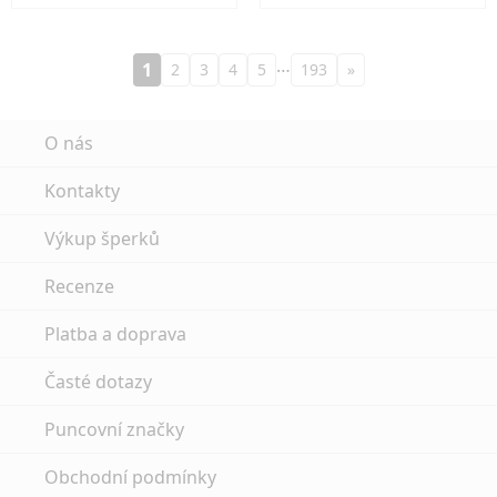
…
1
2
3
4
5
193
»
O nás
Kontakty
Výkup šperků
Recenze
Platba a doprava
Časté dotazy
Puncovní značky
Obchodní podmínky