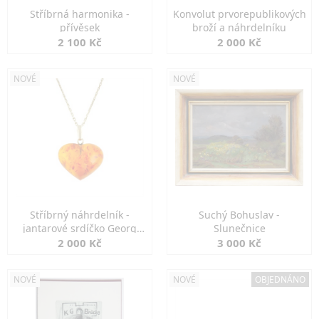
Stříbrná harmonika -
Konvolut prvorepublikových
přívěsek
broží a náhrdelníku
2 100 Kč
2 000 Kč
NOVÉ
NOVÉ
Stříbrný náhrdelník -
Suchý Bohuslav -
jantarové srdíčko Georg
Slunečnice
Kramer
2 000 Kč
3 000 Kč
NOVÉ
NOVÉ
OBJEDNÁNO