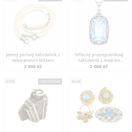
Jemný perlový náhrdelník s
Stříbrný prvorepublikový
dekorativním klíčkem
náhrdelník s modrým
spinelem
2 300 Kč
2 600 Kč
NOVÉ
OBJEDNÁNO
NOVÉ