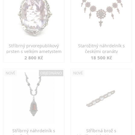
Stříbrný prvorepublikový
Starožitný náhrdelník s
prsten s velkým ametystem
českými granáty
2 800 Kč
18 500 Kč
NOVÉ
OBJEDNÁNO
NOVÉ
Stříbrný náhrdelník s
Stříbrná brož s