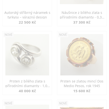
Autorský stříbrný náramek s
Náušnice z bílého zlata s
tyrkysy – výrazný design
přírodními diamanty - 0,30
ct
22 500 Kč
37 300 Kč
NOVÉ
NOVÉ
Prsten z bílého zlata s
Prsten se zlatou mincí Dos
přírodními diamanty - 1,00
Medio Pesos, rok 1945
ct
40 000 Kč
15 600 Kč
NOVÉ
NOVÉ