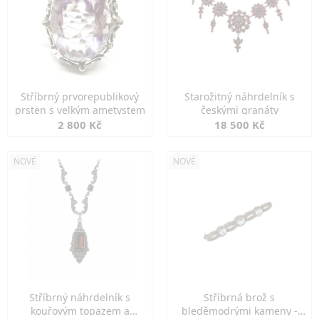
Stříbrný prvorepublikový
Starožitný náhrdelník s
prsten s velkým ametystem
českými granáty
2 800 Kč
18 500 Kč
NOVÉ
NOVÉ
Stříbrný náhrdelník s
Stříbrná brož s
kouřovým topazem a
bleděmodrými kameny -