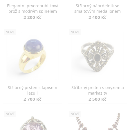
Elegantní prvorepubliková
Stříbrný náhrdelník se
brož s modrým spinelem
smaltovým medailonem
2 200 Kč
2 400 Kč
NOVÉ
NOVÉ
Stříbrný prsten s lapisem
Stříbrný prsten s onyxem a
lazuli
markazity
2 700 Kč
2 500 Kč
NOVÉ
NOVÉ