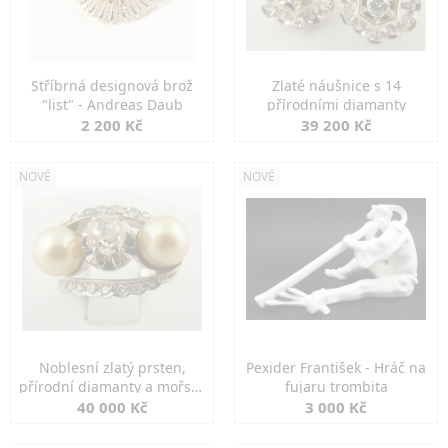
Stříbrná designová brož
Zlaté náušnice s 14
"list" - Andreas Daub
přírodními diamanty
2 200 Kč
39 200 Kč
NOVÉ
NOVÉ
Noblesní zlatý prsten,
Pexider František - Hráč na
přírodní diamanty a mořské
fujaru trombita
perly
40 000 Kč
3 000 Kč