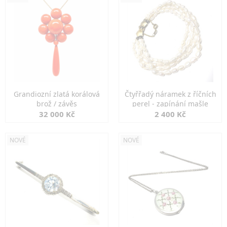
Grandiozní zlatá korálová
Čtyřřadý náramek z říčních
brož / závěs
perel - zapínání mašle
32 000 Kč
2 400 Kč
NOVÉ
NOVÉ