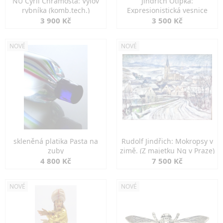
NU Cyril Chramosta: Výlov
Jindřich Otipka:
rybníka (komb.tech.)
Expresionistická vesnice
3 900 Kč
3 500 Kč
NOVÉ
NOVÉ
skleněná platika Pasta na
Rudolf Jindřich: Mokropsy v
zuby
zimě. (Z majetku Ng v Praze)
4 800 Kč
7 500 Kč
NOVÉ
NOVÉ