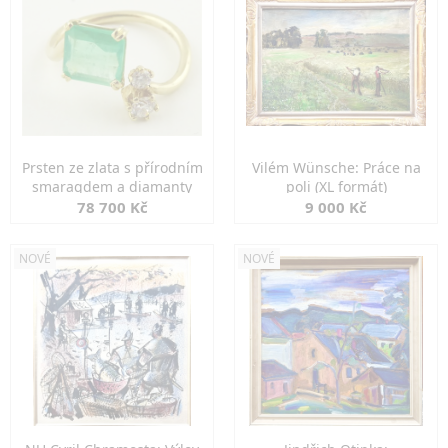
Prsten ze zlata s přírodním
Vilém Wünsche: Práce na
smaragdem a diamanty
poli (XL formát)
78 700 Kč
9 000 Kč
NOVÉ
NOVÉ