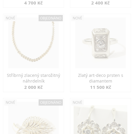
markazity
jemná elegance
4 700 Kč
2 400 Kč
NOVÉ
OBJEDNÁNO
NOVÉ
Stříbrný zlacený starožitný
Zlatý art-deco prsten s
náhrdelník
diamantem
2 000 Kč
11 500 Kč
NOVÉ
OBJEDNÁNO
NOVÉ