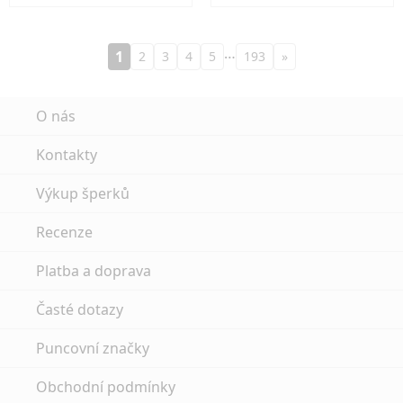
…
1
2
3
4
5
193
»
O nás
Kontakty
Výkup šperků
Recenze
Platba a doprava
Časté dotazy
Puncovní značky
Obchodní podmínky