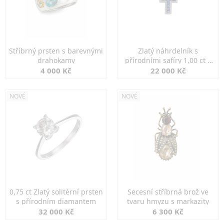
Stříbrný prsten s barevnými
Zlatý náhrdelník s
drahokamy
přírodními safíry 1,00 ct a
diamanty
4 000 Kč
22 000 Kč
NOVÉ
NOVÉ
0,75 ct Zlatý solitérní prsten
Secesní stříbrná brož ve
s přírodním diamantem
tvaru hmyzu s markazity
32 000 Kč
6 300 Kč