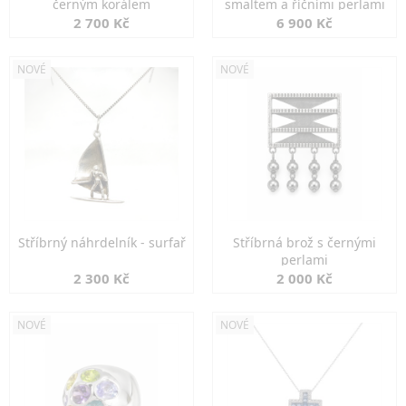
černým korálem
smaltem a říčními perlami
2 700 Kč
6 900 Kč
NOVÉ
NOVÉ
Stříbrný náhrdelník - surfař
Stříbrná brož s černými
perlami
2 300 Kč
2 000 Kč
NOVÉ
NOVÉ