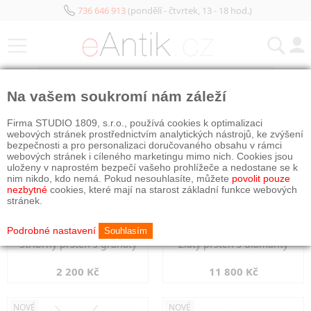
736 646 913
(pondělí - čtvrtek, 13 - 18 hod.)
KATEGORIE
Na vašem soukromí nám záleží
NOVÉ
NOVÉ
Firma STUDIO 1809, s.r.o., používá cookies k optimalizaci
webových stránek prostřednictvím analytických nástrojů, ke zvýšení
bezpečnosti a pro personalizaci doručovaného obsahu v rámci
webových stránek i cíleného marketingu mimo nich. Cookies jsou
uloženy v naprostém bezpečí vašeho prohlížeče a nedostane se k
nim nikdo, kdo nemá. Pokud nesouhlasíte, můžete
povolit pouze
nezbytné
cookies, které mají na starost základní funkce webových
stránek.
Podrobné nastavení
Souhlasím
Stříbrný prsten s granáty
Zlatý prsten s diamanty
2 200 Kč
11 800 Kč
NOVÉ
NOVÉ