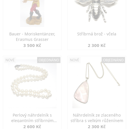
Bauer - Moriskentänzer,
Stříbrná brož - včela
Erasmus Grasser
3 500 Kč
2 300 Kč
NOVÉ
OBJEDNÁNO
NOVÉ
OBJEDNÁNO
Perlový náhrdelník s
Náhrdelník ze zlaceného
elegantním stříbrným
stříbra s velkým růženínem
zapínáním
2 600 Kč
2 300 Kč