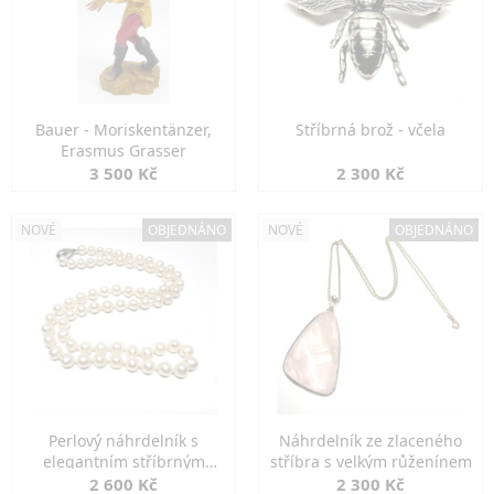
Bauer - Moriskentänzer,
Stříbrná brož - včela
Erasmus Grasser
3 500 Kč
2 300 Kč
NOVÉ
OBJEDNÁNO
NOVÉ
OBJEDNÁNO
Perlový náhrdelník s
Náhrdelník ze zlaceného
elegantním stříbrným
stříbra s velkým růženínem
zapínáním
2 600 Kč
2 300 Kč