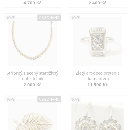
markazity
jemná elegance
4 700 Kč
2 400 Kč
NOVÉ
OBJEDNÁNO
NOVÉ
Stříbrný zlacený starožitný
Zlatý art-deco prsten s
náhrdelník
diamantem
2 000 Kč
11 500 Kč
NOVÉ
OBJEDNÁNO
NOVÉ