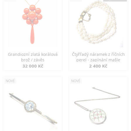
Grandiozní zlatá korálová
Čtyřřadý náramek z říčních
brož / závěs
perel - zapínání mašle
32 000 Kč
2 400 Kč
NOVÉ
NOVÉ