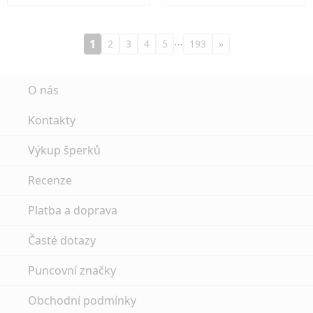
…
1
2
3
4
5
193
»
O nás
Kontakty
Výkup šperků
Recenze
Platba a doprava
Časté dotazy
Puncovní značky
Obchodní podmínky