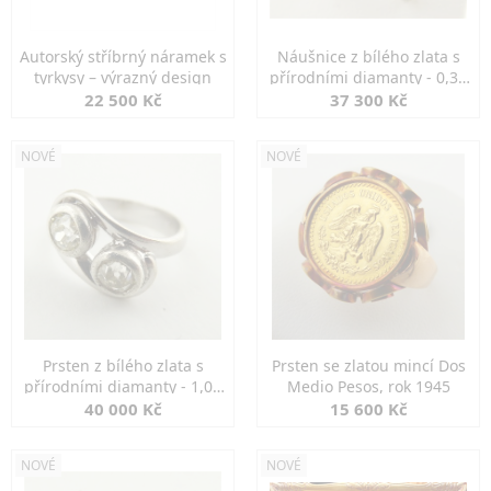
Autorský stříbrný náramek s
Náušnice z bílého zlata s
tyrkysy – výrazný design
přírodními diamanty - 0,30
ct
22 500 Kč
37 300 Kč
NOVÉ
NOVÉ
Prsten z bílého zlata s
Prsten se zlatou mincí Dos
přírodními diamanty - 1,00
Medio Pesos, rok 1945
ct
40 000 Kč
15 600 Kč
NOVÉ
NOVÉ