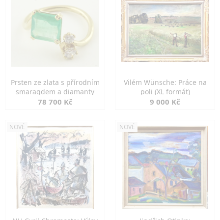
Prsten ze zlata s přírodním
Vilém Wünsche: Práce na
smaragdem a diamanty
poli (XL formát)
78 700 Kč
9 000 Kč
NOVÉ
NOVÉ