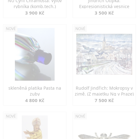
NU Cyril Chramosta: Výlov
Jindřich Otipka:
rybníka (komb.tech.)
Expresionistická vesnice
3 900 Kč
3 500 Kč
NOVÉ
NOVÉ
skleněná platika Pasta na
Rudolf Jindřich: Mokropsy v
zuby
zimě. (Z majetku Ng v Praze)
4 800 Kč
7 500 Kč
NOVÉ
NOVÉ