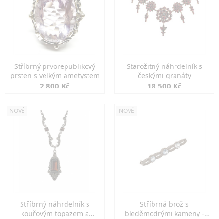
Stříbrný prvorepublikový
Starožitný náhrdelník s
prsten s velkým ametystem
českými granáty
2 800 Kč
18 500 Kč
NOVÉ
NOVÉ
Stříbrný náhrdelník s
Stříbrná brož s
kouřovým topazem a
bleděmodrými kameny -