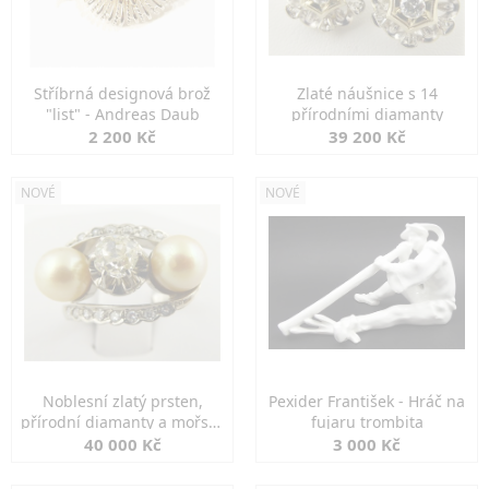
Stříbrná designová brož
Zlaté náušnice s 14
"list" - Andreas Daub
přírodními diamanty
2 200 Kč
39 200 Kč
NOVÉ
NOVÉ
Noblesní zlatý prsten,
Pexider František - Hráč na
přírodní diamanty a mořské
fujaru trombita
perly
40 000 Kč
3 000 Kč