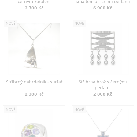
černým korálem
smaltem a říčními perlami
2 700 Kč
6 900 Kč
NOVÉ
NOVÉ
Stříbrný náhrdelník - surfař
Stříbrná brož s černými
perlami
2 300 Kč
2 000 Kč
NOVÉ
NOVÉ