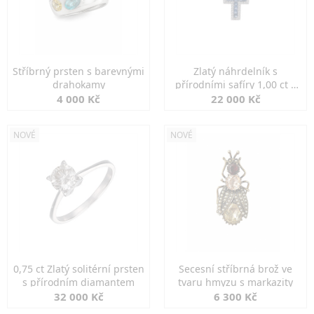
Stříbrný prsten s barevnými
Zlatý náhrdelník s
drahokamy
přírodními safíry 1,00 ct a
diamanty
4 000 Kč
22 000 Kč
NOVÉ
NOVÉ
0,75 ct Zlatý solitérní prsten
Secesní stříbrná brož ve
s přírodním diamantem
tvaru hmyzu s markazity
32 000 Kč
6 300 Kč