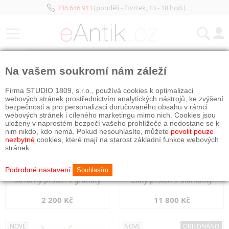
736 646 913
(pondělí - čtvrtek, 13 - 18 hod.)
KATEGORIE
Na vašem soukromí nám záleží
NOVÉ
NOVÉ
Firma STUDIO 1809, s.r.o., používá cookies k optimalizaci
webových stránek prostřednictvím analytických nástrojů, ke zvýšení
bezpečnosti a pro personalizaci doručovaného obsahu v rámci
webových stránek i cíleného marketingu mimo nich. Cookies jsou
uloženy v naprostém bezpečí vašeho prohlížeče a nedostane se k
nim nikdo, kdo nemá. Pokud nesouhlasíte, můžete
povolit pouze
nezbytné
cookies, které mají na starost základní funkce webových
stránek.
Podrobné nastavení
Souhlasím
Stříbrný prsten s granáty
Zlatý prsten s diamanty
2 200 Kč
11 800 Kč
NOVÉ
NOVÉ
OBJEDNÁNO