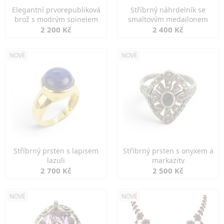
Elegantní prvorepubliková
Stříbrný náhrdelník se
brož s modrým spinelem
smaltovým medailonem
2 200 Kč
2 400 Kč
NOVÉ
NOVÉ
Stříbrný prsten s lapisem
Stříbrný prsten s onyxem a
lazuli
markazity
2 700 Kč
2 500 Kč
NOVÉ
NOVÉ