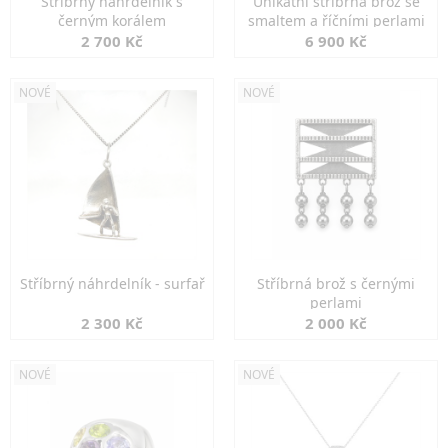
Stříbrný náhrdelník s
Unikátní stříbrná brož se
černým korálem
smaltem a říčními perlami
2 700 Kč
6 900 Kč
NOVÉ
NOVÉ
Stříbrný náhrdelník - surfař
Stříbrná brož s černými
perlami
2 300 Kč
2 000 Kč
NOVÉ
NOVÉ