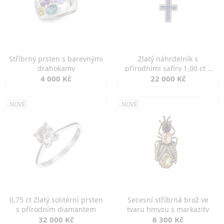
Stříbrný prsten s barevnými
Zlatý náhrdelník s
drahokamy
přírodními safíry 1,00 ct a
diamanty
4 000 Kč
22 000 Kč
NOVÉ
NOVÉ
0,75 ct Zlatý solitérní prsten
Secesní stříbrná brož ve
s přírodním diamantem
tvaru hmyzu s markazity
32 000 Kč
6 300 Kč