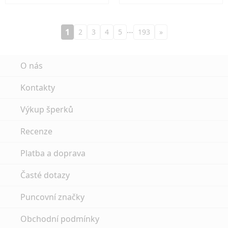
…
1
2
3
4
5
193
»
O nás
Kontakty
Výkup šperků
Recenze
Platba a doprava
Časté dotazy
Puncovní značky
Obchodní podmínky