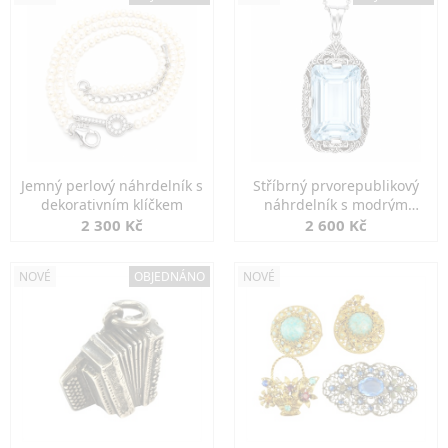
Jemný perlový náhrdelník s
Stříbrný prvorepublikový
dekorativním klíčkem
náhrdelník s modrým
spinelem
2 300 Kč
2 600 Kč
NOVÉ
OBJEDNÁNO
NOVÉ