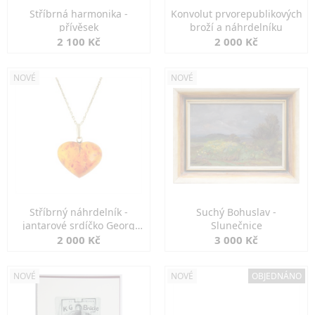
Stříbrná harmonika -
Konvolut prvorepublikových
přívěsek
broží a náhrdelníku
2 100 Kč
2 000 Kč
NOVÉ
NOVÉ
Stříbrný náhrdelník -
Suchý Bohuslav -
jantarové srdíčko Georg
Slunečnice
Kramer
2 000 Kč
3 000 Kč
NOVÉ
NOVÉ
OBJEDNÁNO