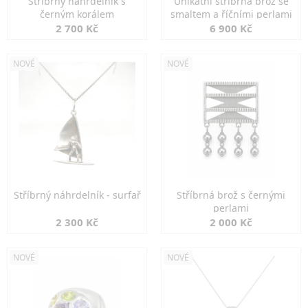
Stříbrný náhrdelník s
Unikátní stříbrná brož se
černým korálem
smaltem a říčními perlami
2 700 Kč
6 900 Kč
NOVÉ
NOVÉ
Stříbrný náhrdelník - surfař
Stříbrná brož s černými
perlami
2 300 Kč
2 000 Kč
NOVÉ
NOVÉ