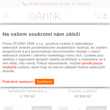
736 646 913
(pondělí - čtvrtek, 13 - 18 hod.)
KATEGORIE
Na vašem soukromí nám záleží
NOVÉ
NOVÉ
OBJEDNÁNO
Firma STUDIO 1809, s.r.o., používá cookies k optimalizaci
webových stránek prostřednictvím analytických nástrojů, ke zvýšení
bezpečnosti a pro personalizaci doručovaného obsahu v rámci
webových stránek i cíleného marketingu mimo nich. Cookies jsou
uloženy v naprostém bezpečí vašeho prohlížeče a nedostane se k
nim nikdo, kdo nemá. Pokud nesouhlasíte, můžete
povolit pouze
nezbytné
cookies, které mají na starost základní funkce webových
stránek.
Podrobné nastavení
Souhlasím
Elegantní stříbrná brož s
Zlatý kolier se smaragdy,
koňakovým kamenem a
brilianty a perlou
markazity
2 700 Kč
28 900 Kč
NOVÉ
OBJEDNÁNO
NOVÉ
OBJEDNÁNO