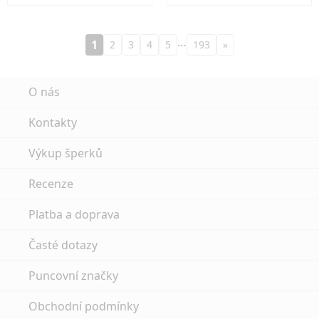
…
1
2
3
4
5
193
»
O nás
Kontakty
Výkup šperků
Recenze
Platba a doprava
Časté dotazy
Puncovní značky
Obchodní podmínky