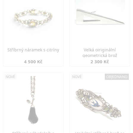
Stříbrný náramek s citríny
Velká oiriginální
geometrická brož
4 500 Kč
2 300 Kč
NOVÉ
NOVÉ
OBJEDNÁNO