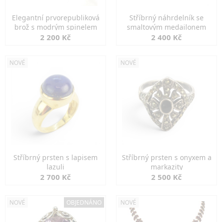
Elegantní prvorepubliková
Stříbrný náhrdelník se
brož s modrým spinelem
smaltovým medailonem
2 200 Kč
2 400 Kč
NOVÉ
NOVÉ
Stříbrný prsten s lapisem
Stříbrný prsten s onyxem a
lazuli
markazity
2 700 Kč
2 500 Kč
NOVÉ
OBJEDNÁNO
NOVÉ