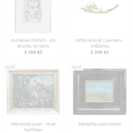
Kulhánek Oldřich - KG
Stříbrná brož s perlami -
Brücke, Ex libris
sněženky
3 100 Kč
2 200 Kč
NOVÉ
NOVÉ
Petrovický Josef - Hrad
Městečko pod horami
Karlštejn