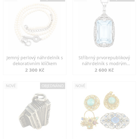
Jemný perlový náhrdelník s
Stříbrný prvorepublikový
dekorativním klíčkem
náhrdelník s modrým
spinelem
2 300 Kč
2 600 Kč
NOVÉ
OBJEDNÁNO
NOVÉ