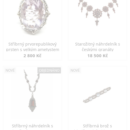
Stříbrný prvorepublikový
Starožitný náhrdelník s
prsten s velkým ametystem
českými granáty
2 800 Kč
18 500 Kč
NOVÉ
OBJEDNÁNO
NOVÉ
Stříbrný náhrdelník s
Stříbrná brož s