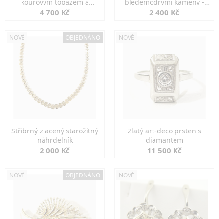
kouřovým topazem a
bleděmodrými kameny -
markazity
jemná elegance
4 700 Kč
2 400 Kč
NOVÉ
OBJEDNÁNO
NOVÉ
Stříbrný zlacený starožitný
Zlatý art-deco prsten s
náhrdelník
diamantem
2 000 Kč
11 500 Kč
NOVÉ
OBJEDNÁNO
NOVÉ