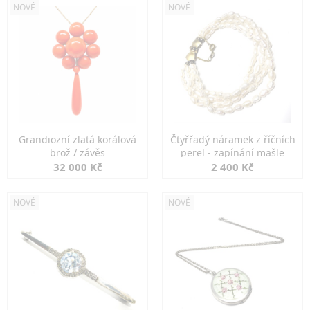
NOVÉ
NOVÉ
Grandiozní zlatá korálová
Čtyřřadý náramek z říčních
brož / závěs
perel - zapínání mašle
32 000 Kč
2 400 Kč
NOVÉ
NOVÉ