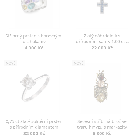
Stříbrný prsten s barevnými
Zlatý náhrdelník s
drahokamy
přírodními safíry 1,00 ct a
diamanty
4 000 Kč
22 000 Kč
NOVÉ
NOVÉ
0,75 ct Zlatý solitérní prsten
Secesní stříbrná brož ve
s přírodním diamantem
tvaru hmyzu s markazity
32 000 Kč
6 300 Kč