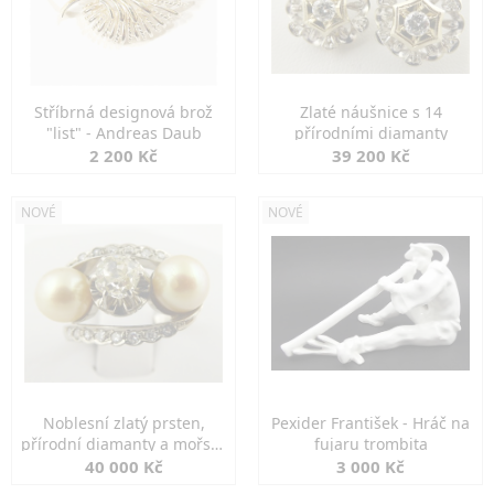
Stříbrná designová brož
Zlaté náušnice s 14
"list" - Andreas Daub
přírodními diamanty
2 200 Kč
39 200 Kč
NOVÉ
NOVÉ
Noblesní zlatý prsten,
Pexider František - Hráč na
přírodní diamanty a mořské
fujaru trombita
perly
40 000 Kč
3 000 Kč