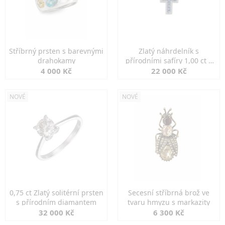
Stříbrný prsten s barevnými
Zlatý náhrdelník s
drahokamy
přírodními safíry 1,00 ct a
diamanty
4 000 Kč
22 000 Kč
NOVÉ
NOVÉ
0,75 ct Zlatý solitérní prsten
Secesní stříbrná brož ve
s přírodním diamantem
tvaru hmyzu s markazity
32 000 Kč
6 300 Kč