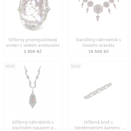
Stříbrný prvorepublikový
Starožitný náhrdelník s
prsten s velkým ametystem
českými granáty
2 800 Kč
18 500 Kč
NOVÉ
NOVÉ
Stříbrný náhrdelník s
Stříbrná brož s
kouřovým topazem a
bleděmodrými kameny -