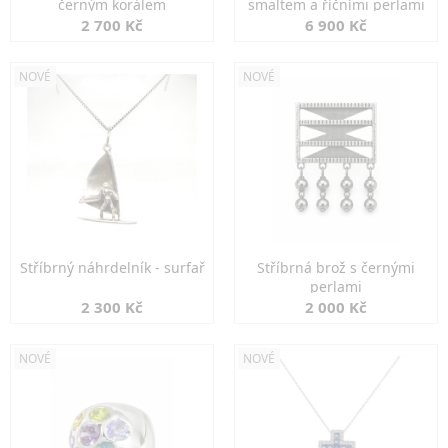
černým korálem
smaltem a říčními perlami
2 700 Kč
6 900 Kč
NOVÉ
NOVÉ
Stříbrný náhrdelník - surfař
Stříbrná brož s černými
perlami
2 300 Kč
2 000 Kč
NOVÉ
NOVÉ