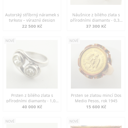
Autorský stříbrný náramek s
Náušnice z bílého zlata s
tyrkysy – výrazný design
přírodními diamanty - 0,30
ct
22 500 Kč
37 300 Kč
NOVÉ
NOVÉ
Prsten z bílého zlata s
Prsten se zlatou mincí Dos
přírodními diamanty - 1,00
Medio Pesos, rok 1945
ct
40 000 Kč
15 600 Kč
NOVÉ
NOVÉ