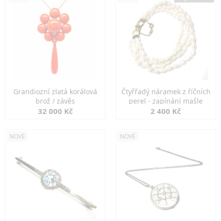
Grandiozní zlatá korálová
Čtyřřadý náramek z říčních
brož / závěs
perel - zapínání mašle
32 000 Kč
2 400 Kč
NOVÉ
NOVÉ