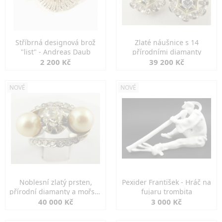
Stříbrná designová brož
Zlaté náušnice s 14
"list" - Andreas Daub
přírodními diamanty
2 200 Kč
39 200 Kč
NOVÉ
NOVÉ
Noblesní zlatý prsten,
Pexider František - Hráč na
přírodní diamanty a mořské
fujaru trombita
perly
40 000 Kč
3 000 Kč