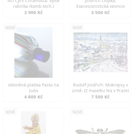
NU Cyril Chramosta: Výlov
Jindřich Otipka:
rybníka (komb.tech.)
Expresionistická vesnice
3 900 Kč
3 500 Kč
NOVÉ
NOVÉ
skleněná platika Pasta na
Rudolf Jindřich: Mokropsy v
zuby
zimě. (Z majetku Ng v Praze)
4 800 Kč
7 500 Kč
NOVÉ
NOVÉ