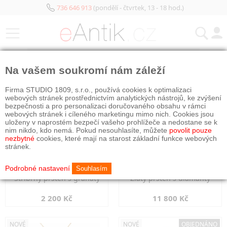
736 646 913
(pondělí - čtvrtek, 13 - 18 hod.)
KATEGORIE
Na vašem soukromí nám záleží
NOVÉ
NOVÉ
Firma STUDIO 1809, s.r.o., používá cookies k optimalizaci
webových stránek prostřednictvím analytických nástrojů, ke zvýšení
bezpečnosti a pro personalizaci doručovaného obsahu v rámci
webových stránek i cíleného marketingu mimo nich. Cookies jsou
uloženy v naprostém bezpečí vašeho prohlížeče a nedostane se k
nim nikdo, kdo nemá. Pokud nesouhlasíte, můžete
povolit pouze
nezbytné
cookies, které mají na starost základní funkce webových
stránek.
Podrobné nastavení
Souhlasím
Stříbrný prsten s granáty
Zlatý prsten s diamanty
2 200 Kč
11 800 Kč
NOVÉ
NOVÉ
OBJEDNÁNO