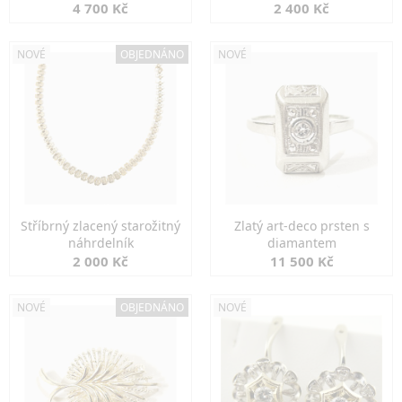
markazity
jemná elegance
4 700 Kč
2 400 Kč
NOVÉ
OBJEDNÁNO
NOVÉ
Stříbrný zlacený starožitný
Zlatý art-deco prsten s
náhrdelník
diamantem
2 000 Kč
11 500 Kč
NOVÉ
OBJEDNÁNO
NOVÉ