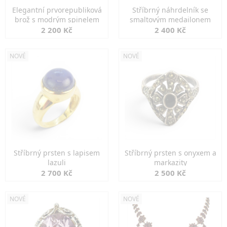
Elegantní prvorepubliková
Stříbrný náhrdelník se
brož s modrým spinelem
smaltovým medailonem
2 200 Kč
2 400 Kč
NOVÉ
NOVÉ
Stříbrný prsten s lapisem
Stříbrný prsten s onyxem a
lazuli
markazity
2 700 Kč
2 500 Kč
NOVÉ
NOVÉ