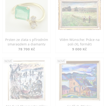
Prsten ze zlata s přírodním
Vilém Wünsche: Práce na
smaragdem a diamanty
poli (XL formát)
78 700 Kč
9 000 Kč
NOVÉ
NOVÉ