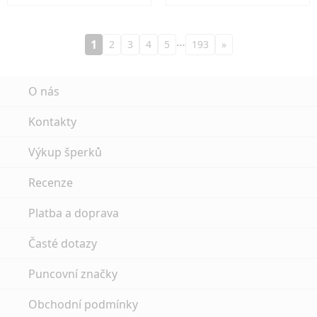
…
1
2
3
4
5
193
»
O nás
Kontakty
Výkup šperků
Recenze
Platba a doprava
Časté dotazy
Puncovní značky
Obchodní podmínky