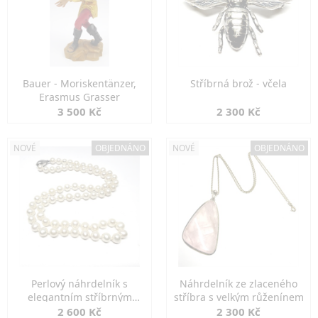
Bauer - Moriskentänzer,
Stříbrná brož - včela
Erasmus Grasser
3 500 Kč
2 300 Kč
NOVÉ
OBJEDNÁNO
NOVÉ
OBJEDNÁNO
Perlový náhrdelník s
Náhrdelník ze zlaceného
elegantním stříbrným
stříbra s velkým růženínem
zapínáním
2 600 Kč
2 300 Kč