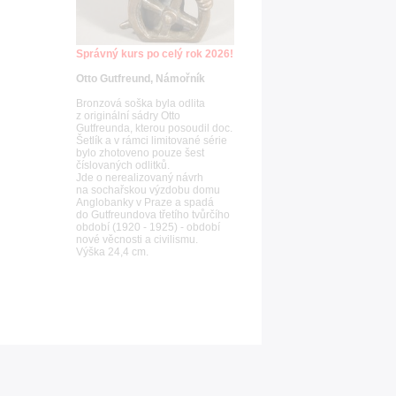
Správný kurs po celý rok 2026!
Otto Gutfreund, Námořník
Bronzová soška byla odlita
z originální sádry Otto
Gutfreunda, kterou posoudil doc.
Šetlík a v rámci limitované série
bylo zhotoveno pouze šest
číslovaných odlitků.
Jde o nerealizovaný návrh
na sochařskou výzdobu domu
Anglobanky v Praze a spadá
do Gutfreundova třetího tvůrčího
období (1920 - 1925) - období
nové věcnosti a civilismu.
Výška 24,4 cm.