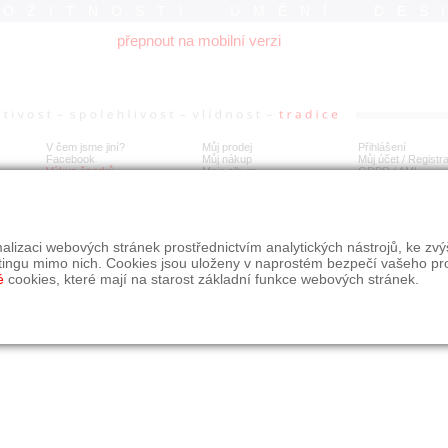
ROŽITNOSTI UMĚNÍ DES
přepnout na mobilní verzi
V čem jsme jiní?
Můj prodej
Přihlášení
Facebook
Můj nákup
Můj účet / Registr
Výkup šperků
Moje album
GDPR
/
AML
alizaci webových stránek prostřednictvím analytických nástrojů, ke zv
tingu mimo nich. Cookies jsou uloženy v naprostém bezpečí vašeho pr
é
cookies, které mají na starost základní funkce webových stránek.
09, s.r.o.
é řešení Studio dmm