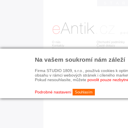
STA
O nás
Obchodní podmínky
Kontakty
Časté dotazy
Recenze
Ceník
Na vašem soukromí nám záleží
Detail položky již není dostupný.
Firma STUDIO 1809, s.r.o., používá cookies k optim
obsahu v rámci webových stránek i cíleného marke
Pokud nesouhlasíte, můžete
povolit pouze nezbytn
© 2003-2026 STUDIO 18
©
1992-2026 Softwarov
Nastavení cookies
Podrobné nastavení
Souhlasím