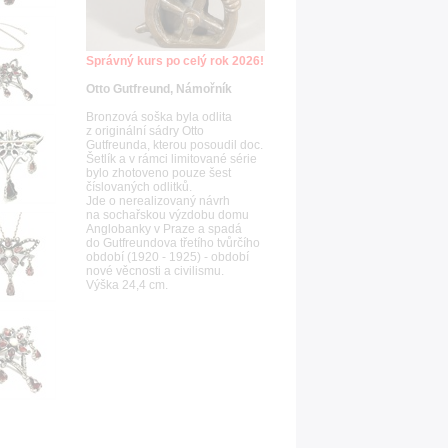
Správný kurs po celý rok 2026!
Otto Gutfreund, Námořník
Bronzová soška byla odlita
z originální sádry Otto
Gutfreunda, kterou posoudil doc.
Šetlík a v rámci limitované série
bylo zhotoveno pouze šest
číslovaných odlitků.
Jde o nerealizovaný návrh
na sochařskou výzdobu domu
Anglobanky v Praze a spadá
do Gutfreundova třetího tvůrčího
období (1920 - 1925) - období
nové věcnosti a civilismu.
Výška 24,4 cm.