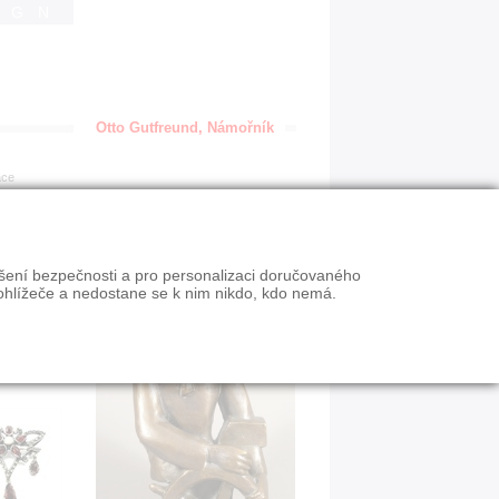
IGN
Otto Gutfreund, Námořník
ace
ýšení bezpečnosti a pro personalizaci doručovaného
ohlížeče a nedostane se k nim nikdo, kdo nemá.