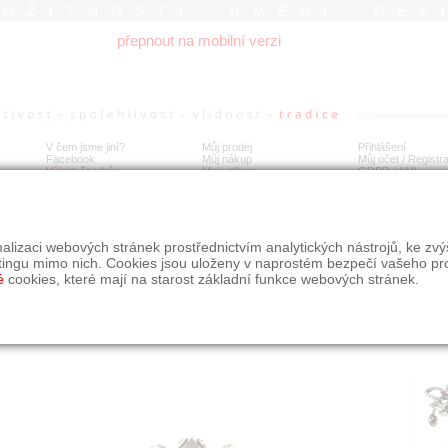
ROŽITNOSTI UMĚNÍ DES
přepnout na mobilní verzi
V čem jsme jiní?
Můj prodej
Přihlášení
Facebook
Můj nákup
Můj účet / Registr
Výkup šperků
Moje album
GDPR
/
AML
íbrná brož / závěs s granáty a bílou perlou
alizaci webových stránek prostřednictvím analytických nástrojů, ke zv
tingu mimo nich. Cookies jsou uloženy v naprostém bezpečí vašeho pr
é
cookies, které mají na starost základní funkce webových stránek.
Í
MÍSTO EXPEDICE
Počet návštěv: 239
poslat příteli
Praha
uložit do alba
dotaz na prodejce