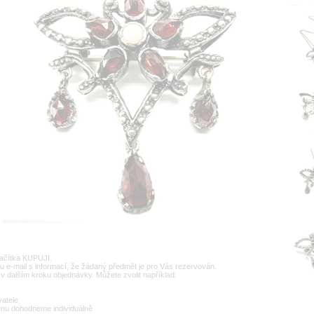
lačítka KUPUJI.
u e-mail s informací, že žádaný předmět je pro Vás rezervován.
v dalším kroku objednávky. Můžete zvolit například:
vatele
enu dohodneme individuálně