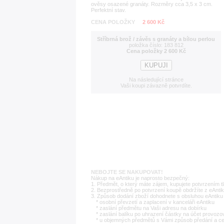
ověsy osazené granáty. Rozměry cca 3,5 x 3 cm.
Perfektní stav.
CENA POLOŽKY
2 600 Kč
Stříbrná brož / závěs s granáty a bílou perlou
položka číslo: 183 812
Cena položky 2 600 Kč
Na následující stránce
Vaši koupi závazně potvrdíte.
NEBOJTE SE NAKUPOVAT!
Nákup na eAntiku je naprosto bezpečný:
1. Předmět, o který máte zájem, kupujete potvrzením t
2. Bezprostředně po potvrzení koupě obdržíte z eAntik
3. Způsob dodání zboží dohodnete s obsluhou eAntiku 
* osobní převzetí a zaplacení v kanceláři eAntiku
* zaslání předmětu na Vaši adresu na dobírku
* zaslání balíku po uhrazení částky na účet provozo
* u objemných předmětů s Vámi způsob předání a c