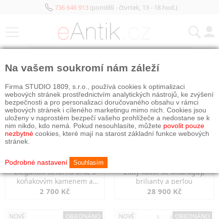
736 646 913
(pondělí - čtvrtek, 13 - 18 hod.)
KATEGORIE
Na vašem soukromí nám záleží
NOVÉ
OBJEDNÁNO
NOVÉ
OBJEDNÁNO
Firma STUDIO 1809, s.r.o., používá cookies k optimalizaci
webových stránek prostřednictvím analytických nástrojů, ke zvýšení
bezpečnosti a pro personalizaci doručovaného obsahu v rámci
webových stránek i cíleného marketingu mimo nich. Cookies jsou
uloženy v naprostém bezpečí vašeho prohlížeče a nedostane se k
nim nikdo, kdo nemá. Pokud nesouhlasíte, můžete
povolit pouze
nezbytné
cookies, které mají na starost základní funkce webových
stránek.
Podrobné nastavení
Souhlasím
Elegantní stříbrná brož s
Zlatý kolier se smaragdy,
koňakovým kamenem a
brilianty a perlou
markazity
2 700 Kč
28 900 Kč
NOVÉ
OBJEDNÁNO
NOVÉ
OBJEDNÁNO