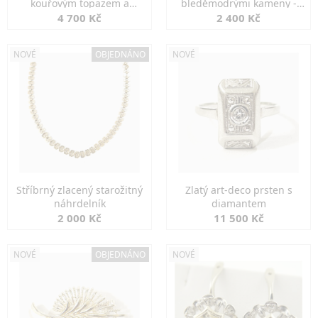
kouřovým topazem a
bleděmodrými kameny -
markazity
jemná elegance
4 700 Kč
2 400 Kč
NOVÉ
OBJEDNÁNO
NOVÉ
Stříbrný zlacený starožitný
Zlatý art-deco prsten s
náhrdelník
diamantem
2 000 Kč
11 500 Kč
NOVÉ
OBJEDNÁNO
NOVÉ