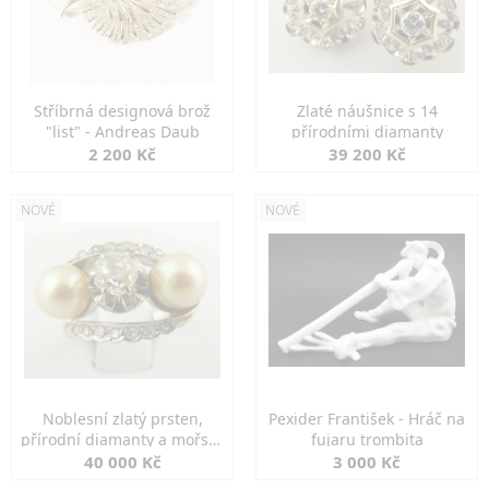
Stříbrná designová brož
Zlaté náušnice s 14
"list" - Andreas Daub
přírodními diamanty
2 200 Kč
39 200 Kč
NOVÉ
NOVÉ
Noblesní zlatý prsten,
Pexider František - Hráč na
přírodní diamanty a mořské
fujaru trombita
perly
40 000 Kč
3 000 Kč