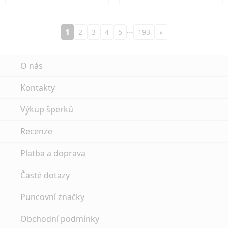
…
1
2
3
4
5
193
»
O nás
Kontakty
Výkup šperků
Recenze
Platba a doprava
Časté dotazy
Puncovní značky
Obchodní podmínky