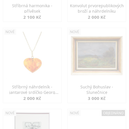
Stříbrná harmonika -
Konvolut prvorepublikových
přívěsek
broží a náhrdelníku
2 100 Kč
2 000 Kč
NOVÉ
NOVÉ
Stříbrný náhrdelník -
Suchý Bohuslav -
jantarové srdíčko Georg
Slunečnice
Kramer
2 000 Kč
3 000 Kč
NOVÉ
NOVÉ
OBJEDNÁNO