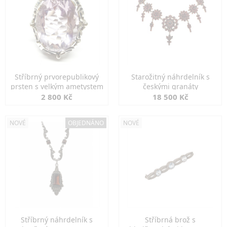
Stříbrný prvorepublikový
Starožitný náhrdelník s
prsten s velkým ametystem
českými granáty
2 800 Kč
18 500 Kč
NOVÉ
OBJEDNÁNO
NOVÉ
Stříbrný náhrdelník s
Stříbrná brož s