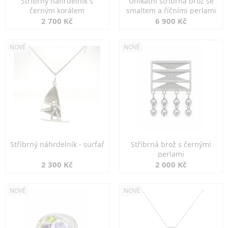
Stříbrný náhrdelník s
Unikátní stříbrná brož se
černým korálem
smaltem a říčními perlami
2 700 Kč
6 900 Kč
NOVÉ
NOVÉ
Stříbrný náhrdelník - surfař
Stříbrná brož s černými
perlami
2 300 Kč
2 000 Kč
NOVÉ
NOVÉ