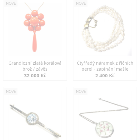
NOVÉ
NOVÉ
Grandiozní zlatá korálová
Čtyřřadý náramek z říčních
brož / závěs
perel - zapínání mašle
32 000 Kč
2 400 Kč
NOVÉ
NOVÉ