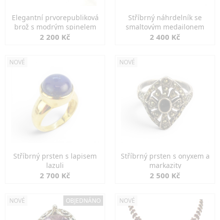
Elegantní prvorepubliková
Stříbrný náhrdelník se
brož s modrým spinelem
smaltovým medailonem
2 200 Kč
2 400 Kč
NOVÉ
NOVÉ
Stříbrný prsten s lapisem
Stříbrný prsten s onyxem a
lazuli
markazity
2 700 Kč
2 500 Kč
NOVÉ
OBJEDNÁNO
NOVÉ