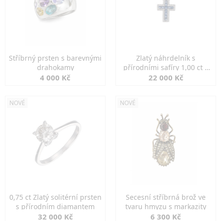
Stříbrný prsten s barevnými
Zlatý náhrdelník s
drahokamy
přírodními safíry 1,00 ct a
diamanty
4 000 Kč
22 000 Kč
NOVÉ
NOVÉ
0,75 ct Zlatý solitérní prsten
Secesní stříbrná brož ve
s přírodním diamantem
tvaru hmyzu s markazity
32 000 Kč
6 300 Kč