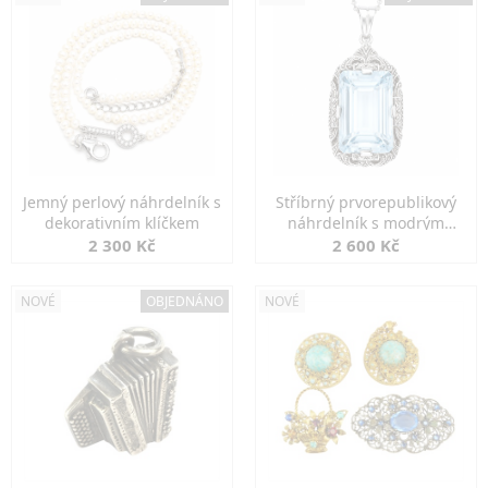
Jemný perlový náhrdelník s
Stříbrný prvorepublikový
dekorativním klíčkem
náhrdelník s modrým
spinelem
2 300 Kč
2 600 Kč
NOVÉ
OBJEDNÁNO
NOVÉ