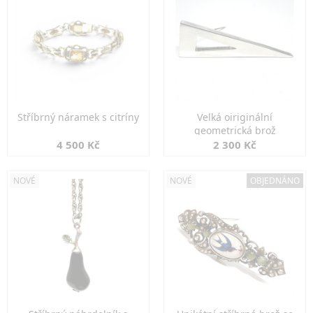
Stříbrný náramek s citríny
Velká oiriginální
geometrická brož
4 500 Kč
2 300 Kč
NOVÉ
NOVÉ
OBJEDNÁNO