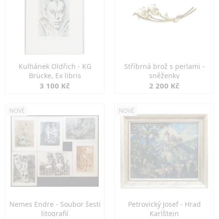
Kulhánek Oldřich - KG
Stříbrná brož s perlami -
Brücke, Ex libris
sněženky
3 100 Kč
2 200 Kč
NOVÉ
NOVÉ
Nemes Endre - Soubor šesti
Petrovický Josef - Hrad
litografií
Karlštejn