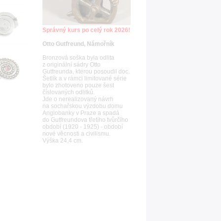
Správný kurs po celý rok 2026!
Otto Gutfreund, Námořník
Bronzová soška byla odlita
z originální sádry Otto
Gutfreunda, kterou posoudil doc.
Šetlík a v rámci limitované série
bylo zhotoveno pouze šest
číslovaných odlitků.
Jde o nerealizovaný návrh
na sochařskou výzdobu domu
Anglobanky v Praze a spadá
do Gutfreundova třetího tvůrčího
období (1920 - 1925) - období
nové věcnosti a civilismu.
Výška 24,4 cm.