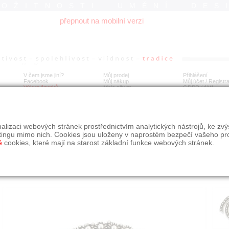
ROŽITNOSTI UMĚNÍ DES
přepnout na mobilní verzi
V čem jsme jiní?
Můj prodej
Přihlášení
Facebook
Můj nákup
Můj účet / Registr
Výkup šperků
Moje album
GDPR
/
AML
íbrná brož - spirála
alizaci webových stránek prostřednictvím analytických nástrojů, ke zv
tingu mimo nich. Cookies jsou uloženy v naprostém bezpečí vašeho pr
é
cookies, které mají na starost základní funkce webových stránek.
Í
MÍSTO EXPEDICE
Počet návštěv: 154
poslat příteli
Obchod eAntik, Kostelní 14,
uložit do alba
Praha 7
dotaz na prodejce