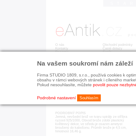
STA
O nás
Obchodní podmínky
Kontakty
Časté dotazy
Recenze
Ceník
Na vašem soukromí nám záleží
Detail položky
č. 183 777
Stř
Firma STUDIO 1809, s.r.o., používá cookies k optim
obsahu v rámci webových stránek i cíleného marke
Pokud nesouhlasíte, můžete
povolit pouze nezbytn
KATEGORIE
HISTORICKÉ OBDOB
brože
od r. 1940
Podrobné nastavení
Souhlasím
PODROBNÝ POPIS
Jemná, nevšední brož ve tvaru spirály ze stříbra
ryzosti 925/1000, Obvod brože zdobí plastický
květinový dekor, ve středu je osazen ametyst
broušený do kabošonu. Průměr brože je 4,5 cm,
hmotnost 16,46 g.