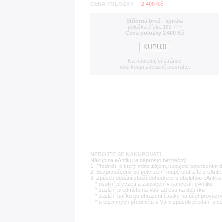
CENA POLOŽKY
2 400 Kč
Stříbrná brož - spirála
položka číslo: 183 777
Cena položky 2 400 Kč
Na následující stránce
Vaši koupi závazně potvrdíte.
NEBOJTE SE NAKUPOVAT!
Nákup na eAntiku je naprosto bezpečný:
1. Předmět, o který máte zájem, kupujete potvrzením t
2. Bezprostředně po potvrzení koupě obdržíte z eAntik
3. Způsob dodání zboží dohodnete s obsluhou eAntiku 
* osobní převzetí a zaplacení v kanceláři eAntiku
* zaslání předmětu na Vaši adresu na dobírku
* zaslání balíku po uhrazení částky na účet provozo
* u objemných předmětů s Vámi způsob předání a c