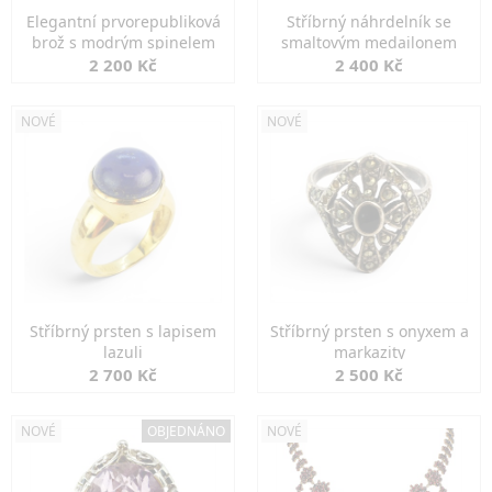
Elegantní prvorepubliková
Stříbrný náhrdelník se
brož s modrým spinelem
smaltovým medailonem
2 200 Kč
2 400 Kč
NOVÉ
NOVÉ
Stříbrný prsten s lapisem
Stříbrný prsten s onyxem a
lazuli
markazity
2 700 Kč
2 500 Kč
NOVÉ
OBJEDNÁNO
NOVÉ