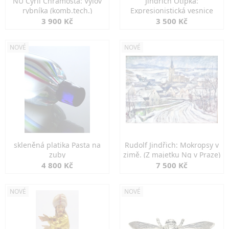
NU Cyril Chramosta: Výlov
Jindřich Otipka:
rybníka (komb.tech.)
Expresionistická vesnice
3 900 Kč
3 500 Kč
NOVÉ
NOVÉ
skleněná platika Pasta na
Rudolf Jindřich: Mokropsy v
zuby
zimě. (Z majetku Ng v Praze)
4 800 Kč
7 500 Kč
NOVÉ
NOVÉ