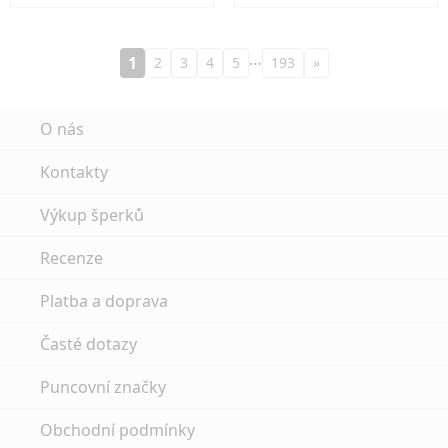
…
1
2
3
4
5
193
»
O nás
Kontakty
Výkup šperků
Recenze
Platba a doprava
Časté dotazy
Puncovní značky
Obchodní podmínky