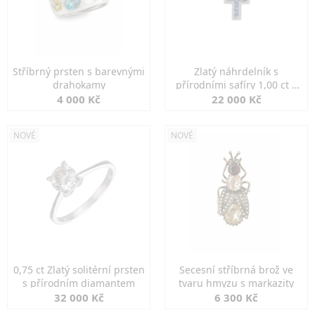
Stříbrný prsten s barevnými
Zlatý náhrdelník s
drahokamy
přírodními safíry 1,00 ct a
diamanty
4 000 Kč
22 000 Kč
NOVÉ
NOVÉ
0,75 ct Zlatý solitérní prsten
Secesní stříbrná brož ve
s přírodním diamantem
tvaru hmyzu s markazity
32 000 Kč
6 300 Kč