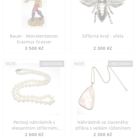
Bauer - Moriskentänzer,
Stříbrná brož - včela
Erasmus Grasser
3 500 Kč
2 300 Kč
NOVÉ
OBJEDNÁNO
NOVÉ
OBJEDNÁNO
Perlový náhrdelník s
Náhrdelník ze zlaceného
elegantním stříbrným
stříbra s velkým růženínem
zapínáním
2 600 Kč
2 300 Kč