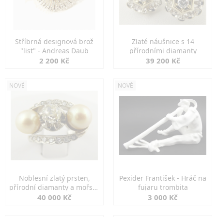
Stříbrná designová brož
Zlaté náušnice s 14
"list" - Andreas Daub
přírodními diamanty
2 200 Kč
39 200 Kč
NOVÉ
NOVÉ
Noblesní zlatý prsten,
Pexider František - Hráč na
přírodní diamanty a mořské
fujaru trombita
perly
40 000 Kč
3 000 Kč