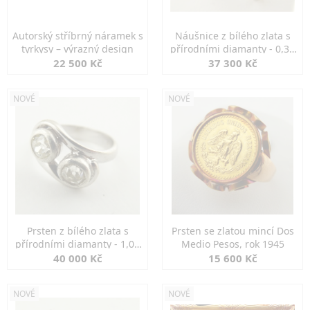
Autorský stříbrný náramek s
Náušnice z bílého zlata s
tyrkysy – výrazný design
přírodními diamanty - 0,30
ct
22 500 Kč
37 300 Kč
NOVÉ
NOVÉ
Prsten z bílého zlata s
Prsten se zlatou mincí Dos
přírodními diamanty - 1,00
Medio Pesos, rok 1945
ct
40 000 Kč
15 600 Kč
NOVÉ
NOVÉ