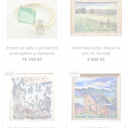
Prsten ze zlata s přírodním
Vilém Wünsche: Práce na
smaragdem a diamanty
poli (XL formát)
78 700 Kč
9 000 Kč
NOVÉ
NOVÉ