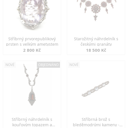
Stříbrný prvorepublikový
Starožitný náhrdelník s
prsten s velkým ametystem
českými granáty
2 800 Kč
18 500 Kč
NOVÉ
OBJEDNÁNO
NOVÉ
Stříbrný náhrdelník s
Stříbrná brož s
kouřovým topazem a
bleděmodrými kameny -