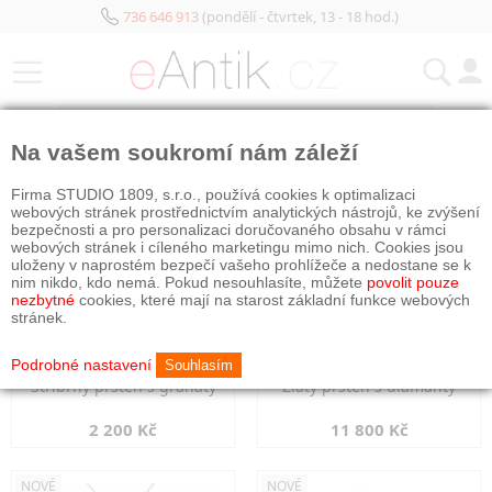
736 646 913
(pondělí - čtvrtek, 13 - 18 hod.)
KATEGORIE
Na vašem soukromí nám záleží
NOVÉ
NOVÉ
Firma STUDIO 1809, s.r.o., používá cookies k optimalizaci
webových stránek prostřednictvím analytických nástrojů, ke zvýšení
bezpečnosti a pro personalizaci doručovaného obsahu v rámci
webových stránek i cíleného marketingu mimo nich. Cookies jsou
uloženy v naprostém bezpečí vašeho prohlížeče a nedostane se k
nim nikdo, kdo nemá. Pokud nesouhlasíte, můžete
povolit pouze
nezbytné
cookies, které mají na starost základní funkce webových
stránek.
Podrobné nastavení
Souhlasím
Stříbrný prsten s granáty
Zlatý prsten s diamanty
2 200 Kč
11 800 Kč
NOVÉ
NOVÉ