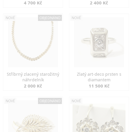
markazity
jemná elegance
4 700 Kč
2 400 Kč
NOVÉ
OBJEDNÁNO
NOVÉ
Stříbrný zlacený starožitný
Zlatý art-deco prsten s
náhrdelník
diamantem
2 000 Kč
11 500 Kč
NOVÉ
OBJEDNÁNO
NOVÉ