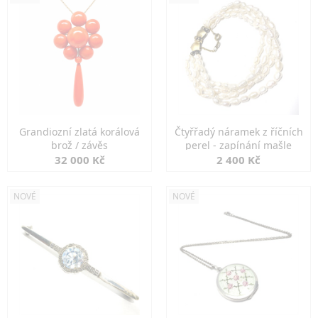
Grandiozní zlatá korálová
Čtyřřadý náramek z říčních
brož / závěs
perel - zapínání mašle
32 000 Kč
2 400 Kč
NOVÉ
NOVÉ