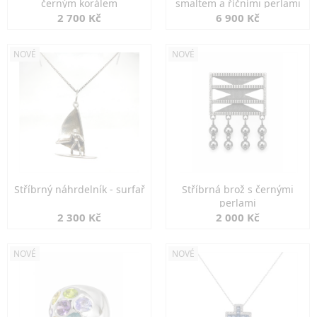
černým korálem
smaltem a říčními perlami
2 700 Kč
6 900 Kč
NOVÉ
NOVÉ
Stříbrný náhrdelník - surfař
Stříbrná brož s černými
perlami
2 300 Kč
2 000 Kč
NOVÉ
NOVÉ