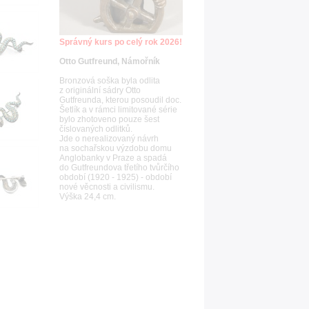
Správný kurs po celý rok 2026!
Otto Gutfreund, Námořník
Bronzová soška byla odlita
z originální sádry Otto
Gutfreunda, kterou posoudil doc.
Šetlík a v rámci limitované série
bylo zhotoveno pouze šest
číslovaných odlitků.
Jde o nerealizovaný návrh
na sochařskou výzdobu domu
Anglobanky v Praze a spadá
do Gutfreundova třetího tvůrčího
období (1920 - 1925) - období
nové věcnosti a civilismu.
Výška 24,4 cm.