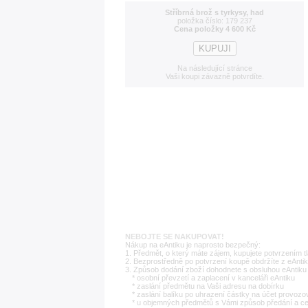
Stříbrná brož s tyrkysy, had
položka číslo: 179 237
Cena položky 4 600 Kč
Na následující stránce
Vaši koupi závazně potvrdíte.
NEBOJTE SE NAKUPOVAT!
Nákup na eAntiku je naprosto bezpečný:
1. Předmět, o který máte zájem, kupujete potvrzením t
2. Bezprostředně po potvrzení koupě obdržíte z eAntik
3. Způsob dodání zboží dohodnete s obsluhou eAntiku 
* osobní převzetí a zaplacení v kanceláři eAntiku
* zaslání předmětu na Vaši adresu na dobírku
* zaslání balíku po uhrazení částky na účet provozo
* u objemných předmětů s Vámi způsob předání a c