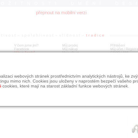
ROŽITNOSTI UMĚNÍ DES
přepnout na mobilní verzi
V čem jsme jiní?
Můj prodej
Přihlášení
Facebook
Můj nákup
Můj účet / Registr
Výkup šperků
Moje album
GDPR
/
AML
íbrná brož s tyrkysy, had
alizaci webových stránek prostřednictvím analytických nástrojů, ke zv
tingu mimo nich. Cookies jsou uloženy v naprostém bezpečí vašeho pr
é
cookies, které mají na starost základní funkce webových stránek.
Í
MÍSTO EXPEDICE
Počet návštěv: 355
poslat příteli
Praha
uložit do alba
dotaz na prodejce