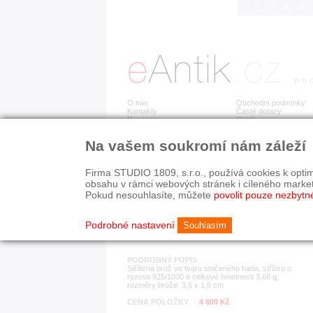
STA
O nás
Obchodní podmínky
Kontakty
Časté dotazy
Recenze
Ceník
Na vašem soukromí nám záleží
Detail položky
č. 179 237
Stř
Firma STUDIO 1809, s.r.o., používá cookies k optim
obsahu v rámci webových stránek i cíleného marke
Pokud nesouhlasíte, můžete
povolit pouze nezbytn
KATEGORIE
HISTORICKÉ OBDOB
brože
1890-1940
Podrobné nastavení
Souhlasím
PODROBNÝ POPIS
Stříbrná brož ve tvaru stočeného hada, stříbro o
ryzosti 925/1000 o celkové hmotnosti 3,68 g,
rozměry brože: 3,6 x 1,6 cm
CENA POLOŽKY
4 600 Kč