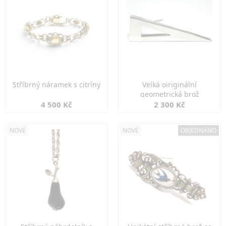
Stříbrný náramek s citríny
Velká oiriginální
geometrická brož
4 500 Kč
2 300 Kč
NOVÉ
NOVÉ
OBJEDNÁNO