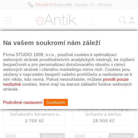
736 646 913
(pondělí - čtvrtek, 13 - 18 hod.)
KATEGORIE
Na vašem soukromí nám záleží
NOVÉ
OBJEDNÁNO
NOVÉ
OBJEDNÁNO
Firma STUDIO 1809, s.r.o., používá cookies k optimalizaci
webových stránek prostřednictvím analytických nástrojů, ke zvýšení
bezpečnosti a pro personalizaci doručovaného obsahu v rámci
webových stránek i cíleného marketingu mimo nich. Cookies jsou
uloženy v naprostém bezpečí vašeho prohlížeče a nedostane se k
nim nikdo, kdo nemá. Pokud nesouhlasíte, můžete
povolit pouze
nezbytné
cookies, které mají na starost základní funkce webových
stránek.
Podrobné nastavení
Souhlasím
Elegantní stříbrná brož s
Zlatý kolier se smaragdy,
koňakovým kamenem a
brilianty a perlou
markazity
2 700 Kč
28 900 Kč
NOVÉ
OBJEDNÁNO
NOVÉ
OBJEDNÁNO