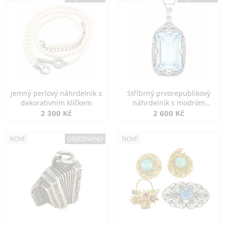
Jemný perlový náhrdelník s
Stříbrný prvorepublikový
dekorativním klíčkem
náhrdelník s modrým
spinelem
2 300 Kč
2 600 Kč
NOVÉ
OBJEDNÁNO
NOVÉ