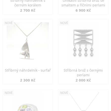
Stříbrný náhrdelník s
Unikátní stříbrná brož se
černým korálem
smaltem a říčními perlami
2 700 Kč
6 900 Kč
NOVÉ
NOVÉ
Stříbrný náhrdelník - surfař
Stříbrná brož s černými
perlami
2 300 Kč
2 000 Kč
NOVÉ
NOVÉ