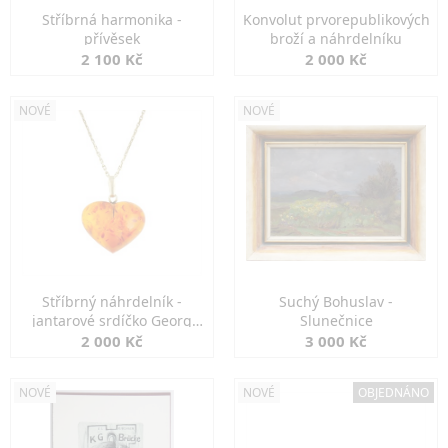
Stříbrná harmonika -
Konvolut prvorepublikových
přívěsek
broží a náhrdelníku
2 100 Kč
2 000 Kč
NOVÉ
NOVÉ
Stříbrný náhrdelník -
Suchý Bohuslav -
jantarové srdíčko Georg
Slunečnice
Kramer
2 000 Kč
3 000 Kč
NOVÉ
NOVÉ
OBJEDNÁNO