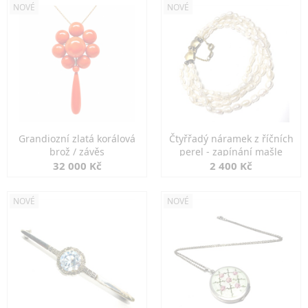
NOVÉ
NOVÉ
Grandiozní zlatá korálová
Čtyřřadý náramek z říčních
brož / závěs
perel - zapínání mašle
32 000 Kč
2 400 Kč
NOVÉ
NOVÉ