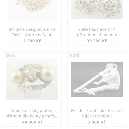
Stříbrná designová brož
Zlaté náušnice s 14
"list" - Andreas Daub
přírodními diamanty
2 200 Kč
39 200 Kč
NOVÉ
NOVÉ
Noblesní zlatý prsten,
Pexider František - Hráč na
přírodní diamanty a mořské
fujaru trombita
perly
40 000 Kč
3 000 Kč