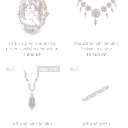
Stříbrný prvorepublikový
Starožitný náhrdelník s
prsten s velkým ametystem
českými granáty
2 800 Kč
18 500 Kč
NOVÉ
OBJEDNÁNO
NOVÉ
Stříbrný náhrdelník s
Stříbrná brož s