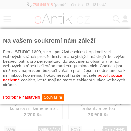
736 646 913
(pondělí - čtvrtek, 13 - 18 hod.)
KATEGORIE
Na vašem soukromí nám záleží
NOVÉ
OBJEDNÁNO
NOVÉ
OBJEDNÁNO
Firma STUDIO 1809, s.r.o., používá cookies k optimalizaci
webových stránek prostřednictvím analytických nástrojů, ke zvýšení
bezpečnosti a pro personalizaci doručovaného obsahu v rámci
webových stránek i cíleného marketingu mimo nich. Cookies jsou
uloženy v naprostém bezpečí vašeho prohlížeče a nedostane se k
nim nikdo, kdo nemá. Pokud nesouhlasíte, můžete
povolit pouze
nezbytné
cookies, které mají na starost základní funkce webových
stránek.
Podrobné nastavení
Souhlasím
Elegantní stříbrná brož s
Zlatý kolier se smaragdy,
koňakovým kamenem a
brilianty a perlou
markazity
2 700 Kč
28 900 Kč
NOVÉ
OBJEDNÁNO
NOVÉ
OBJEDNÁNO