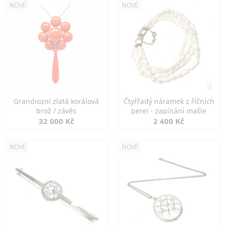
NOVÉ
NOVÉ
Grandiozní zlatá korálová
Čtyřřadý náramek z říčních
brož / závěs
perel - zapínání mašle
32 000 Kč
2 400 Kč
NOVÉ
NOVÉ