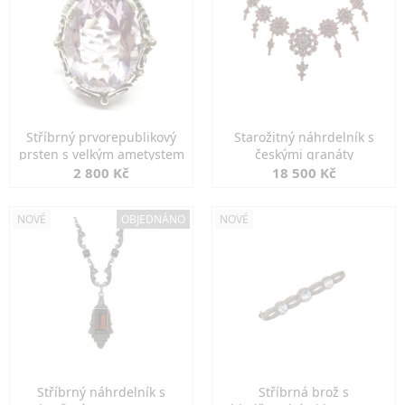
Stříbrný prvorepublikový
Starožitný náhrdelník s
prsten s velkým ametystem
českými granáty
2 800 Kč
18 500 Kč
NOVÉ
OBJEDNÁNO
NOVÉ
Stříbrný náhrdelník s
Stříbrná brož s