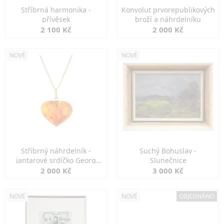
Stříbrná harmonika -
Konvolut prvorepublikových
přívěsek
broží a náhrdelníku
2 100 Kč
2 000 Kč
NOVÉ
NOVÉ
Stříbrný náhrdelník -
Suchý Bohuslav -
jantarové srdíčko Georg
Slunečnice
Kramer
2 000 Kč
3 000 Kč
NOVÉ
NOVÉ
OBJEDNÁNO