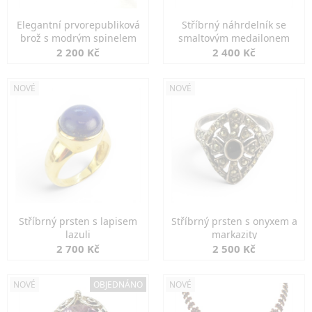
Elegantní prvorepubliková
Stříbrný náhrdelník se
brož s modrým spinelem
smaltovým medailonem
2 200 Kč
2 400 Kč
NOVÉ
NOVÉ
Stříbrný prsten s lapisem
Stříbrný prsten s onyxem a
lazuli
markazity
2 700 Kč
2 500 Kč
NOVÉ
OBJEDNÁNO
NOVÉ