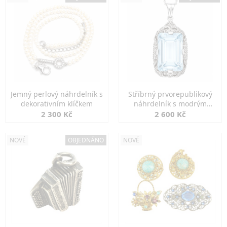
Jemný perlový náhrdelník s
Stříbrný prvorepublikový
dekorativním klíčkem
náhrdelník s modrým
spinelem
2 300 Kč
2 600 Kč
NOVÉ
OBJEDNÁNO
NOVÉ