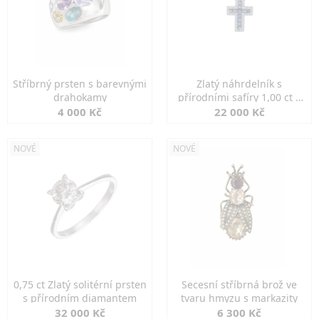
Stříbrný prsten s barevnými
Zlatý náhrdelník s
drahokamy
přírodními safíry 1,00 ct a
diamanty
4 000 Kč
22 000 Kč
NOVÉ
NOVÉ
0,75 ct Zlatý solitérní prsten
Secesní stříbrná brož ve
s přírodním diamantem
tvaru hmyzu s markazity
32 000 Kč
6 300 Kč