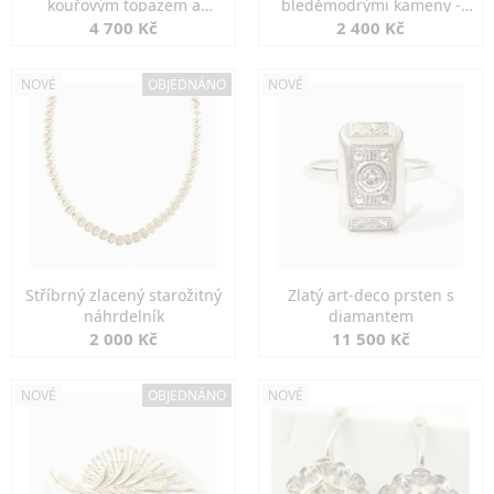
kouřovým topazem a
bleděmodrými kameny -
markazity
jemná elegance
4 700 Kč
2 400 Kč
NOVÉ
OBJEDNÁNO
NOVÉ
Stříbrný zlacený starožitný
Zlatý art-deco prsten s
náhrdelník
diamantem
2 000 Kč
11 500 Kč
NOVÉ
OBJEDNÁNO
NOVÉ