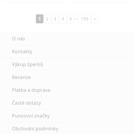
…
1
2
3
4
5
193
»
O nás
Kontakty
Výkup šperků
Recenze
Platba a doprava
Časté dotazy
Puncovní značky
Obchodní podmínky