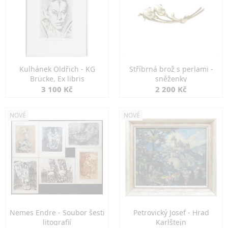
Kulhánek Oldřich - KG
Stříbrná brož s perlami -
Brücke, Ex libris
sněženky
3 100 Kč
2 200 Kč
NOVÉ
NOVÉ
Nemes Endre - Soubor šesti
Petrovický Josef - Hrad
litografií
Karlštejn