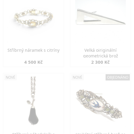
Stříbrný náramek s citríny
Velká oiriginální
geometrická brož
4 500 Kč
2 300 Kč
NOVÉ
NOVÉ
OBJEDNÁNO