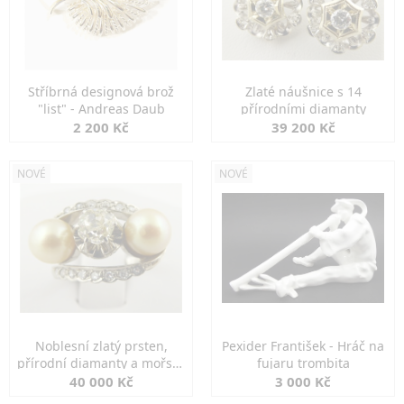
Stříbrná designová brož
Zlaté náušnice s 14
"list" - Andreas Daub
přírodními diamanty
2 200 Kč
39 200 Kč
NOVÉ
NOVÉ
Noblesní zlatý prsten,
Pexider František - Hráč na
přírodní diamanty a mořské
fujaru trombita
perly
40 000 Kč
3 000 Kč