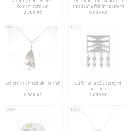
Stříbrný náhrdelník s
Unikátní stříbrná brož se
černým korálem
smaltem a říčními perlami
2 700 Kč
6 900 Kč
NOVÉ
NOVÉ
Stříbrný náhrdelník - surfař
Stříbrná brož s černými
perlami
2 300 Kč
2 000 Kč
NOVÉ
NOVÉ