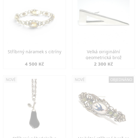
Stříbrný náramek s citríny
Velká oiriginální
geometrická brož
4 500 Kč
2 300 Kč
NOVÉ
NOVÉ
OBJEDNÁNO