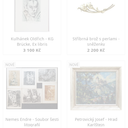
Kulhánek Oldřich - KG
Stříbrná brož s perlami -
Brücke, Ex libris
sněženky
3 100 Kč
2 200 Kč
NOVÉ
NOVÉ
Nemes Endre - Soubor šesti
Petrovický Josef - Hrad
litografií
Karlštejn