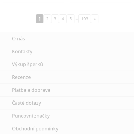
…
1
2
3
4
5
193
»
O nás
Kontakty
Výkup šperků
Recenze
Platba a doprava
Časté dotazy
Puncovní značky
Obchodní podmínky