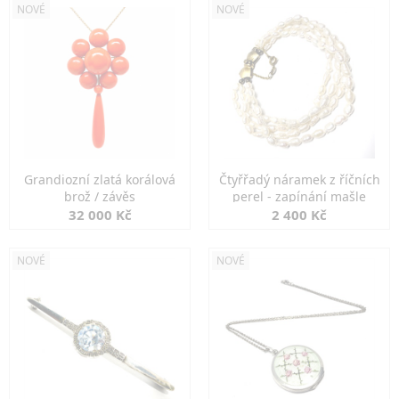
NOVÉ
NOVÉ
Grandiozní zlatá korálová
Čtyřřadý náramek z říčních
brož / závěs
perel - zapínání mašle
32 000 Kč
2 400 Kč
NOVÉ
NOVÉ