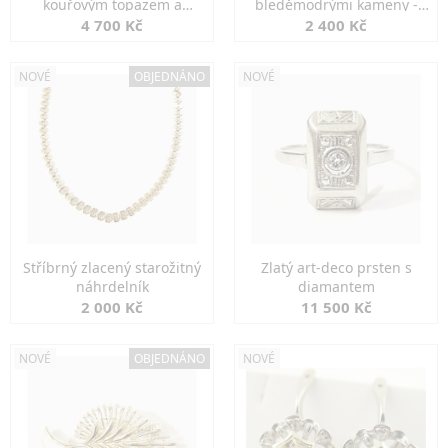
kouřovým topazem a
bleděmodrými kameny -
markazity
jemná elegance
4 700 Kč
2 400 Kč
NOVÉ
OBJEDNÁNO
NOVÉ
Stříbrný zlacený starožitný
Zlatý art-deco prsten s
náhrdelník
diamantem
2 000 Kč
11 500 Kč
NOVÉ
OBJEDNÁNO
NOVÉ