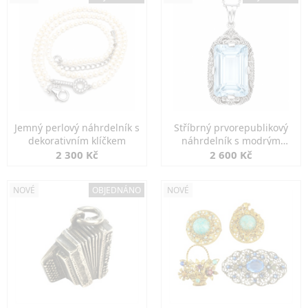
Jemný perlový náhrdelník s
Stříbrný prvorepublikový
dekorativním klíčkem
náhrdelník s modrým
spinelem
2 300 Kč
2 600 Kč
NOVÉ
OBJEDNÁNO
NOVÉ