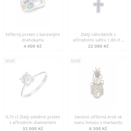
Stříbrný prsten s barevnými
Zlatý náhrdelník s
drahokamy
přírodními safíry 1,00 ct a
diamanty
4 000 Kč
22 000 Kč
NOVÉ
NOVÉ
0,75 ct Zlatý solitérní prsten
Secesní stříbrná brož ve
s přírodním diamantem
tvaru hmyzu s markazity
32 000 Kč
6 300 Kč