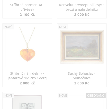
Stříbrná harmonika -
Konvolut prvorepublikových
přívěsek
broží a náhrdelníku
2 100 Kč
2 000 Kč
NOVÉ
NOVÉ
Stříbrný náhrdelník -
Suchý Bohuslav -
jantarové srdíčko Georg
Slunečnice
Kramer
2 000 Kč
3 000 Kč
NOVÉ
NOVÉ
OBJEDNÁNO