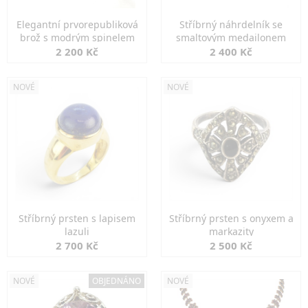
Elegantní prvorepubliková
Stříbrný náhrdelník se
brož s modrým spinelem
smaltovým medailonem
2 200 Kč
2 400 Kč
NOVÉ
NOVÉ
Stříbrný prsten s lapisem
Stříbrný prsten s onyxem a
lazuli
markazity
2 700 Kč
2 500 Kč
NOVÉ
OBJEDNÁNO
NOVÉ