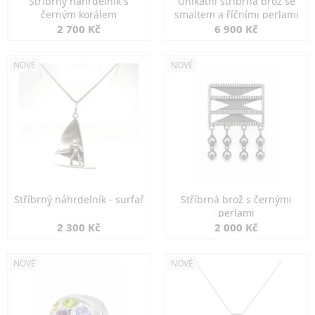
Stříbrný náhrdelník s
Unikátní stříbrná brož se
černým korálem
smaltem a říčními perlami
2 700 Kč
6 900 Kč
NOVÉ
NOVÉ
Stříbrný náhrdelník - surfař
Stříbrná brož s černými
perlami
2 300 Kč
2 000 Kč
NOVÉ
NOVÉ