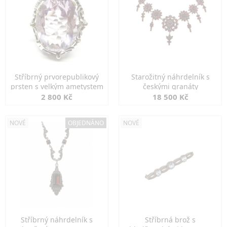
Stříbrný prvorepublikový
Starožitný náhrdelník s
prsten s velkým ametystem
českými granáty
2 800 Kč
18 500 Kč
NOVÉ
OBJEDNÁNO
NOVÉ
Stříbrný náhrdelník s
Stříbrná brož s