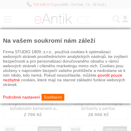
736 646 913
(pondělí - čtvrtek, 13 - 18 hod.)
KATEGORIE
Na vašem soukromí nám záleží
NOVÉ
OBJEDNÁNO
NOVÉ
OBJEDNÁNO
Firma STUDIO 1809, s.r.o., používá cookies k optimalizaci
webových stránek prostřednictvím analytických nástrojů, ke zvýšení
bezpečnosti a pro personalizaci doručovaného obsahu v rámci
webových stránek i cíleného marketingu mimo nich. Cookies jsou
uloženy v naprostém bezpečí vašeho prohlížeče a nedostane se k
nim nikdo, kdo nemá. Pokud nesouhlasíte, můžete
povolit pouze
nezbytné
cookies, které mají na starost základní funkce webových
stránek.
Podrobné nastavení
Souhlasím
Elegantní stříbrná brož s
Zlatý kolier se smaragdy,
koňakovým kamenem a
brilianty a perlou
markazity
2 700 Kč
28 900 Kč
NOVÉ
OBJEDNÁNO
NOVÉ
OBJEDNÁNO