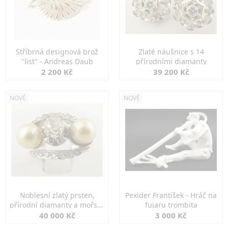
Stříbrná designová brož
Zlaté náušnice s 14
"list" - Andreas Daub
přírodními diamanty
2 200 Kč
39 200 Kč
NOVÉ
NOVÉ
Noblesní zlatý prsten,
Pexider František - Hráč na
přírodní diamanty a mořské
fujaru trombita
perly
40 000 Kč
3 000 Kč