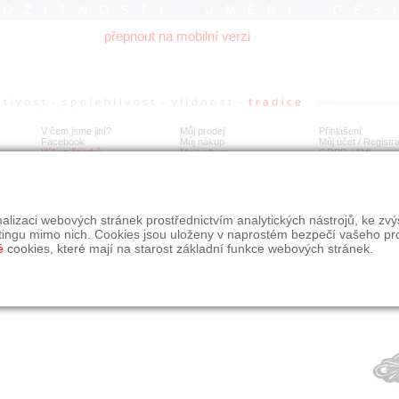
ROŽITNOSTI UMĚNÍ DES
přepnout na mobilní verzi
V čem jsme jiní?
Můj prodej
Přihlášení
Facebook
Můj nákup
Můj účet / Registr
Výkup šperků
Moje album
GDPR
/
AML
íbrná brož s markazity
alizaci webových stránek prostřednictvím analytických nástrojů, ke zv
tingu mimo nich. Cookies jsou uloženy v naprostém bezpečí vašeho pr
é
cookies, které mají na starost základní funkce webových stránek.
Í
MÍSTO EXPEDICE
Počet návštěv: 373
poslat příteli
Praha
uložit do alba
dotaz na prodejce