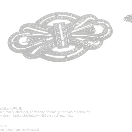
lačítka KUPUJI.
u e-mail s informací, že žádaný předmět je pro Vás rezervován.
v dalším kroku objednávky. Můžete zvolit například:
vatele
enu dohodneme individuálně