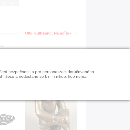
IGN
Otto Gutfreund, Námořník
ace
ýšení bezpečnosti a pro personalizaci doručovaného
ohlížeče a nedostane se k nim nikdo, kdo nemá.