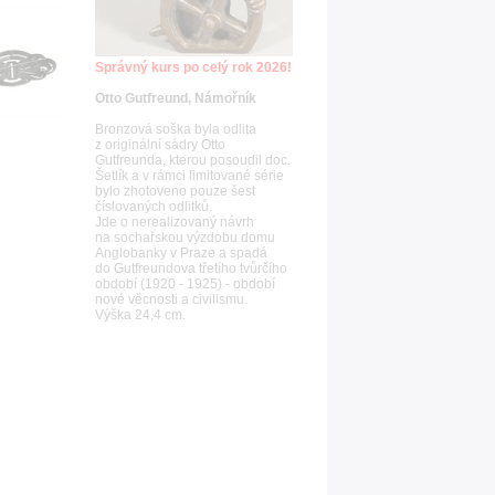
Správný kurs po celý rok 2026!
Otto Gutfreund, Námořník
Bronzová soška byla odlita
z originální sádry Otto
Gutfreunda, kterou posoudil doc.
Šetlík a v rámci limitované série
bylo zhotoveno pouze šest
číslovaných odlitků.
Jde o nerealizovaný návrh
na sochařskou výzdobu domu
Anglobanky v Praze a spadá
do Gutfreundova třetího tvůrčího
období (1920 - 1925) - období
nové věcnosti a civilismu.
Výška 24,4 cm.