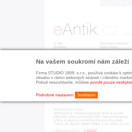
STA
O nás
Obchodní podmínky
Kontakty
Časté dotazy
Recenze
Ceník
Na vašem soukromí nám záleží
Detail položky
č. 178 757
Stř
Firma STUDIO 1809, s.r.o., používá cookies k optim
obsahu v rámci webových stránek i cíleného marke
Pokud nesouhlasíte, můžete
povolit pouze nezbytn
KATEGORIE
HISTORICKÉ OBDOB
brože
1890-1940
Podrobné nastavení
Souhlasím
PODROBNÝ POPIS
Stříbrná brož zdobená markazity. Brož je ryzosti
835/1000, jehla ryzosti 835/1000. Celková hmotnost:
9,50 g. K dispozici osvědčení Puncovního úřadu.
Čechy, 20. léta 20. století. Délka: 5 cm, šířka: 2,5 cm.
CENA POLOŽKY
2 500 Kč