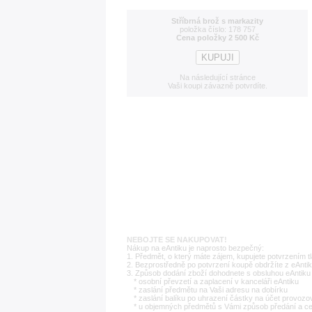
Stříbrná brož s markazity
položka číslo: 178 757
Cena položky 2 500 Kč
Na následující stránce
Vaši koupi závazně potvrdíte.
NEBOJTE SE NAKUPOVAT!
Nákup na eAntiku je naprosto bezpečný:
1. Předmět, o který máte zájem, kupujete potvrzením t
2. Bezprostředně po potvrzení koupě obdržíte z eAntik
3. Způsob dodání zboží dohodnete s obsluhou eAntiku 
* osobní převzetí a zaplacení v kanceláři eAntiku
* zaslání předmětu na Vaši adresu na dobírku
* zaslání balíku po uhrazení částky na účet provozo
* u objemných předmětů s Vámi způsob předání a c