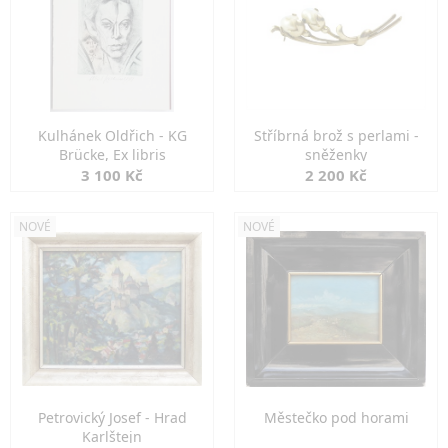
Kulhánek Oldřich - KG
Stříbrná brož s perlami -
Brücke, Ex libris
sněženky
3 100 Kč
2 200 Kč
NOVÉ
NOVÉ
Petrovický Josef - Hrad
Městečko pod horami
Karlštejn