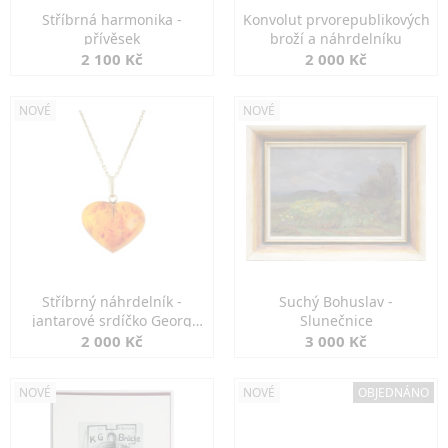
Stříbrná harmonika -
Konvolut prvorepublikových
přívěsek
broží a náhrdelníku
2 100 Kč
2 000 Kč
NOVÉ
NOVÉ
Stříbrný náhrdelník -
Suchý Bohuslav -
jantarové srdíčko Georg
Slunečnice
Kramer
2 000 Kč
3 000 Kč
NOVÉ
NOVÉ
OBJEDNÁNO