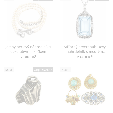
Jemný perlový náhrdelník s
Stříbrný prvorepublikový
dekorativním klíčkem
náhrdelník s modrým
spinelem
2 300 Kč
2 600 Kč
NOVÉ
OBJEDNÁNO
NOVÉ