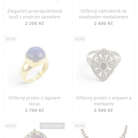
Elegantní prvorepubliková
Stříbrný náhrdelník se
brož s modrým spinelem
smaltovým medailonem
2 200 Kč
2 400 Kč
NOVÉ
NOVÉ
Stříbrný prsten s lapisem
Stříbrný prsten s onyxem a
lazuli
markazity
2 700 Kč
2 500 Kč
NOVÉ
OBJEDNÁNO
NOVÉ