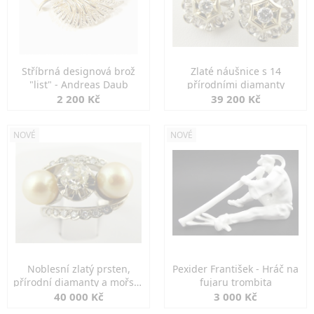
Stříbrná designová brož
Zlaté náušnice s 14
"list" - Andreas Daub
přírodními diamanty
2 200 Kč
39 200 Kč
NOVÉ
NOVÉ
Noblesní zlatý prsten,
Pexider František - Hráč na
přírodní diamanty a mořské
fujaru trombita
perly
40 000 Kč
3 000 Kč