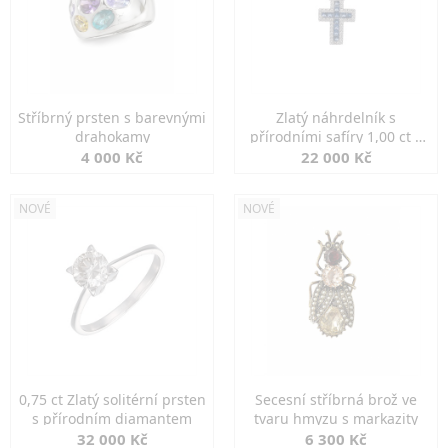
Stříbrný prsten s barevnými
Zlatý náhrdelník s
drahokamy
přírodními safíry 1,00 ct a
diamanty
4 000 Kč
22 000 Kč
NOVÉ
NOVÉ
0,75 ct Zlatý solitérní prsten
Secesní stříbrná brož ve
s přírodním diamantem
tvaru hmyzu s markazity
32 000 Kč
6 300 Kč