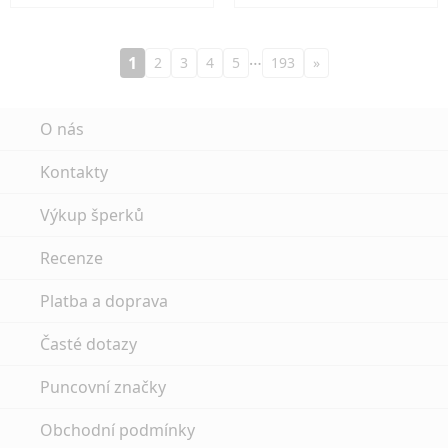
…
1
2
3
4
5
193
»
O nás
Kontakty
Výkup šperků
Recenze
Platba a doprava
Časté dotazy
Puncovní značky
Obchodní podmínky