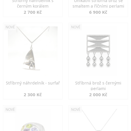
Stříbrný náhrdelník s
Unikátní stříbrná brož se
černým korálem
smaltem a říčními perlami
2 700 Kč
6 900 Kč
NOVÉ
NOVÉ
Stříbrný náhrdelník - surfař
Stříbrná brož s černými
perlami
2 300 Kč
2 000 Kč
NOVÉ
NOVÉ