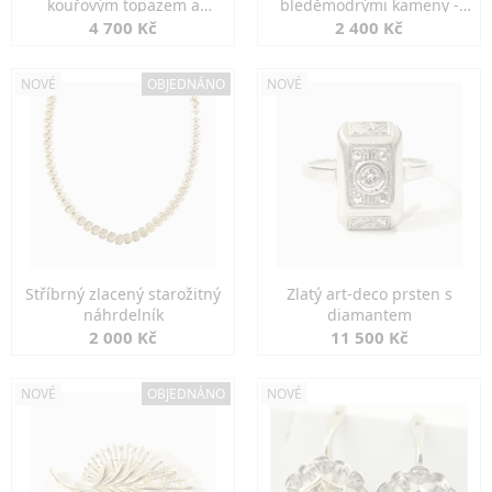
kouřovým topazem a
bleděmodrými kameny -
markazity
jemná elegance
4 700 Kč
2 400 Kč
NOVÉ
OBJEDNÁNO
NOVÉ
Stříbrný zlacený starožitný
Zlatý art-deco prsten s
náhrdelník
diamantem
2 000 Kč
11 500 Kč
NOVÉ
OBJEDNÁNO
NOVÉ