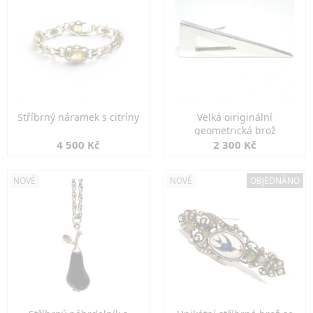
Stříbrný náramek s citríny
Velká oiriginální
geometrická brož
4 500 Kč
2 300 Kč
NOVÉ
NOVÉ
OBJEDNÁNO