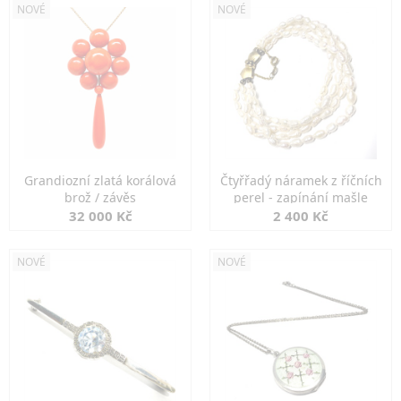
NOVÉ
NOVÉ
Grandiozní zlatá korálová
Čtyřřadý náramek z říčních
brož / závěs
perel - zapínání mašle
32 000 Kč
2 400 Kč
NOVÉ
NOVÉ