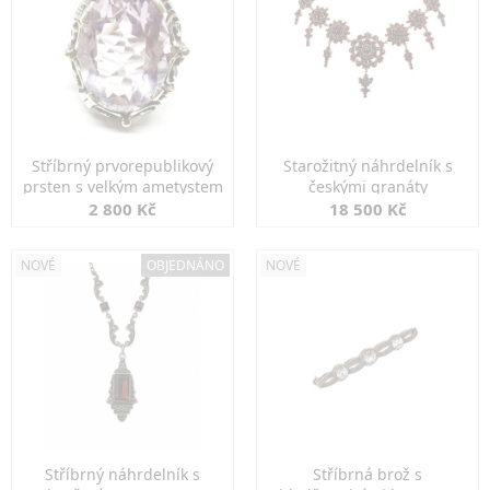
Stříbrný prvorepublikový
Starožitný náhrdelník s
prsten s velkým ametystem
českými granáty
2 800 Kč
18 500 Kč
NOVÉ
OBJEDNÁNO
NOVÉ
Stříbrný náhrdelník s
Stříbrná brož s