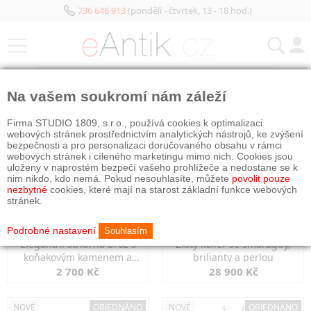
736 646 913
(pondělí - čtvrtek, 13 - 18 hod.)
KATEGORIE
Na vašem soukromí nám záleží
NOVÉ
NOVÉ
Firma STUDIO 1809, s.r.o., používá cookies k optimalizaci
webových stránek prostřednictvím analytických nástrojů, ke zvýšení
bezpečnosti a pro personalizaci doručovaného obsahu v rámci
webových stránek i cíleného marketingu mimo nich. Cookies jsou
uloženy v naprostém bezpečí vašeho prohlížeče a nedostane se k
nim nikdo, kdo nemá. Pokud nesouhlasíte, můžete
povolit pouze
nezbytné
cookies, které mají na starost základní funkce webových
stránek.
Podrobné nastavení
Souhlasím
Elegantní stříbrná brož s
Zlatý kolier se smaragdy,
koňakovým kamenem a
brilianty a perlou
markazity
2 700 Kč
28 900 Kč
NOVÉ
OBJEDNÁNO
NOVÉ
OBJEDNÁNO