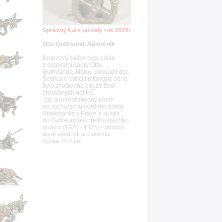
Správný kurs po celý rok 2026!
Otto Gutfreund, Námořník
Bronzová soška byla odlita
z originální sádry Otto
Gutfreunda, kterou posoudil doc.
Šetlík a v rámci limitované série
bylo zhotoveno pouze šest
číslovaných odlitků.
Jde o nerealizovaný návrh
na sochařskou výzdobu domu
Anglobanky v Praze a spadá
do Gutfreundova třetího tvůrčího
období (1920 - 1925) - období
nové věcnosti a civilismu.
Výška 24,4 cm.