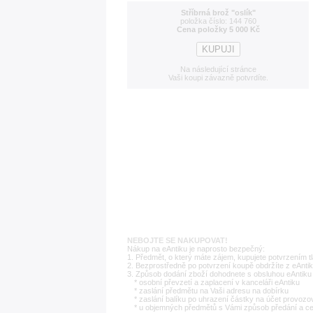
Stříbrná brož "oslík"
položka číslo: 144 760
Cena položky 5 000 Kč
Na následující stránce
Vaši koupi závazně potvrdíte.
NEBOJTE SE NAKUPOVAT!
Nákup na eAntiku je naprosto bezpečný:
1. Předmět, o který máte zájem, kupujete potvrzením t
2. Bezprostředně po potvrzení koupě obdržíte z eAntik
3. Způsob dodání zboží dohodnete s obsluhou eAntiku 
* osobní převzetí a zaplacení v kanceláři eAntiku
* zaslání předmětu na Vaši adresu na dobírku
* zaslání balíku po uhrazení částky na účet provozo
* u objemných předmětů s Vámi způsob předání a c