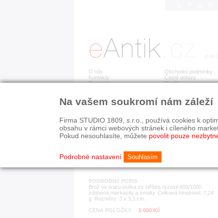
STA
O nás
Obchodní podmínky
Kontakty
Časté dotazy
Recenze
Ceník
Na vašem soukromí nám záleží
Detail položky
č. 144 760
Stř
Firma STUDIO 1809, s.r.o., používá cookies k optim
obsahu v rámci webových stránek i cíleného marke
Pokud nesouhlasíte, můžete
povolit pouze nezbytn
KATEGORIE
HISTORICKÉ OBDOB
brože
1890-1940
Podrobné nastavení
Souhlasím
PODROBNÝ POPIS
Brož ve tvaru oslíka ze stříbra ryzosti 800/1000
zdobená markazity a smalty. Celková hmotnost: 7,24
g. Rozměry: 3 x 3,1 cm.
CENA POLOŽKY
5 000 Kč