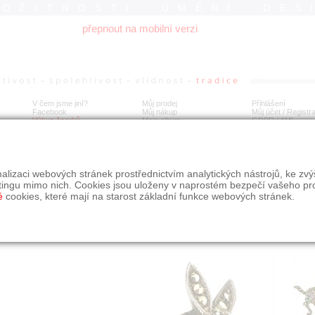
ROŽITNOSTI UMĚNÍ DES
přepnout na mobilní verzi
V čem jsme jiní?
Můj prodej
Přihlášení
Facebook
Můj nákup
Můj účet / Registr
Výkup šperků
Moje album
GDPR
/
AML
íbrná brož "oslík"
alizaci webových stránek prostřednictvím analytických nástrojů, ke zv
tingu mimo nich. Cookies jsou uloženy v naprostém bezpečí vašeho pr
é
cookies, které mají na starost základní funkce webových stránek.
Í
MÍSTO EXPEDICE
Počet návštěv: 1946
poslat příteli
Praha
uložit do alba
dotaz na prodejce