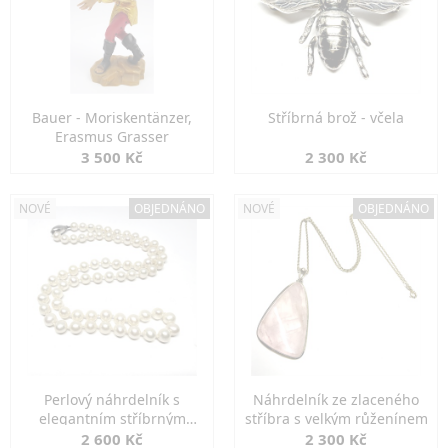
Bauer - Moriskentänzer,
Stříbrná brož - včela
Erasmus Grasser
3 500 Kč
2 300 Kč
NOVÉ
OBJEDNÁNO
NOVÉ
OBJEDNÁNO
Perlový náhrdelník s
Náhrdelník ze zlaceného
elegantním stříbrným
stříbra s velkým růženínem
zapínáním
2 600 Kč
2 300 Kč