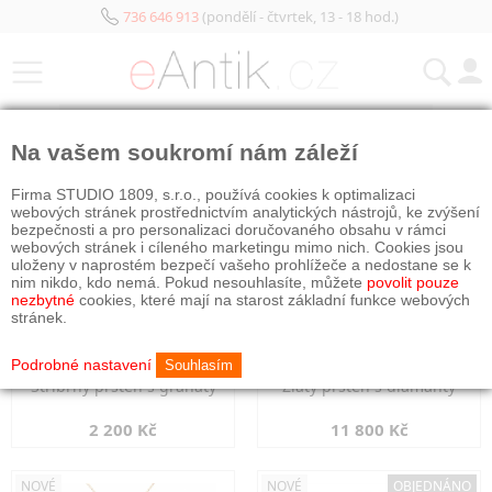
736 646 913
(pondělí - čtvrtek, 13 - 18 hod.)
KATEGORIE
Na vašem soukromí nám záleží
NOVÉ
NOVÉ
Firma STUDIO 1809, s.r.o., používá cookies k optimalizaci
webových stránek prostřednictvím analytických nástrojů, ke zvýšení
bezpečnosti a pro personalizaci doručovaného obsahu v rámci
webových stránek i cíleného marketingu mimo nich. Cookies jsou
uloženy v naprostém bezpečí vašeho prohlížeče a nedostane se k
nim nikdo, kdo nemá. Pokud nesouhlasíte, můžete
povolit pouze
nezbytné
cookies, které mají na starost základní funkce webových
stránek.
Podrobné nastavení
Souhlasím
Stříbrný prsten s granáty
Zlatý prsten s diamanty
2 200 Kč
11 800 Kč
NOVÉ
NOVÉ
OBJEDNÁNO