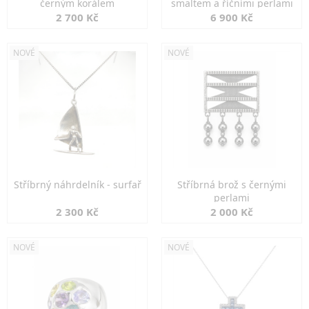
černým korálem
smaltem a říčními perlami
2 700 Kč
6 900 Kč
NOVÉ
NOVÉ
Stříbrný náhrdelník - surfař
Stříbrná brož s černými
perlami
2 300 Kč
2 000 Kč
NOVÉ
NOVÉ