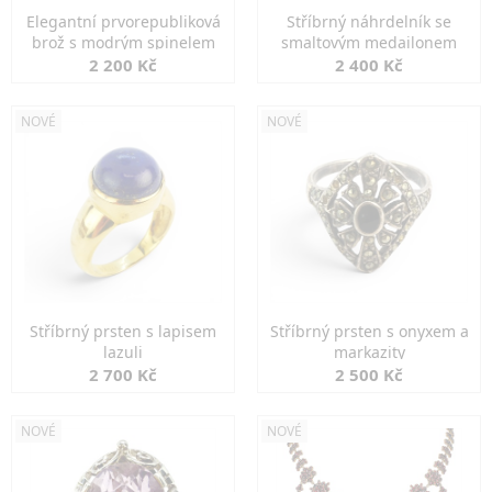
Elegantní prvorepubliková
Stříbrný náhrdelník se
brož s modrým spinelem
smaltovým medailonem
2 200 Kč
2 400 Kč
NOVÉ
NOVÉ
Stříbrný prsten s lapisem
Stříbrný prsten s onyxem a
lazuli
markazity
2 700 Kč
2 500 Kč
NOVÉ
NOVÉ