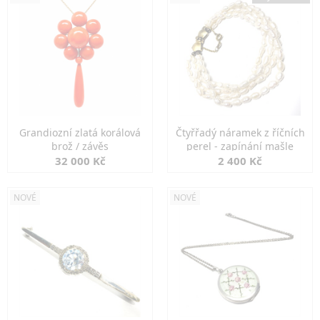
Grandiozní zlatá korálová
Čtyřřadý náramek z říčních
brož / závěs
perel - zapínání mašle
32 000 Kč
2 400 Kč
NOVÉ
NOVÉ