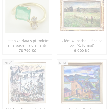
Prsten ze zlata s přírodním
Vilém Wünsche: Práce na
smaragdem a diamanty
poli (XL formát)
78 700 Kč
9 000 Kč
NOVÉ
NOVÉ