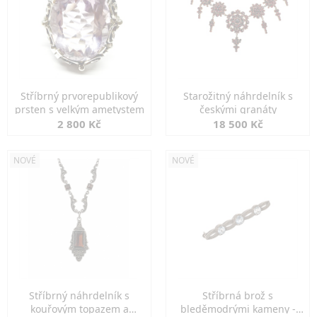
Stříbrný prvorepublikový
Starožitný náhrdelník s
prsten s velkým ametystem
českými granáty
2 800 Kč
18 500 Kč
NOVÉ
NOVÉ
Stříbrný náhrdelník s
Stříbrná brož s
kouřovým topazem a
bleděmodrými kameny -