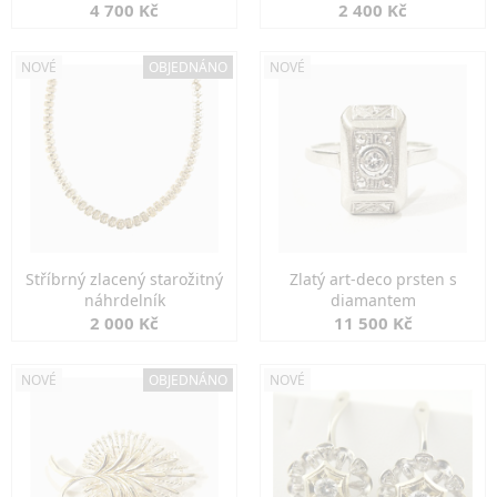
markazity
jemná elegance
4 700 Kč
2 400 Kč
NOVÉ
OBJEDNÁNO
NOVÉ
Stříbrný zlacený starožitný
Zlatý art-deco prsten s
náhrdelník
diamantem
2 000 Kč
11 500 Kč
NOVÉ
OBJEDNÁNO
NOVÉ