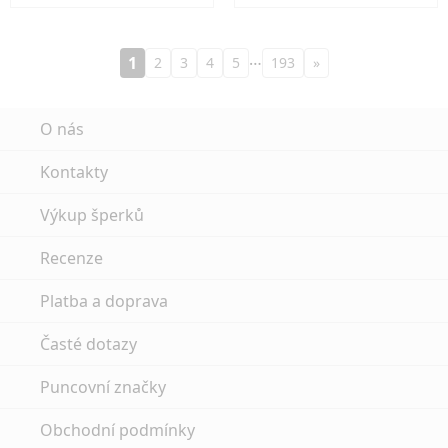
…
1
2
3
4
5
193
»
O nás
Kontakty
Výkup šperků
Recenze
Platba a doprava
Časté dotazy
Puncovní značky
Obchodní podmínky