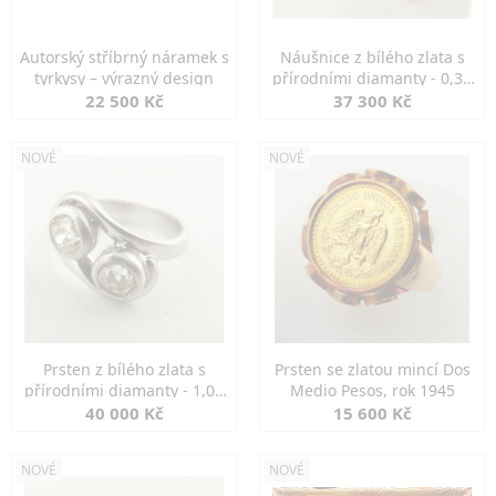
Autorský stříbrný náramek s
Náušnice z bílého zlata s
tyrkysy – výrazný design
přírodními diamanty - 0,30
ct
22 500 Kč
37 300 Kč
NOVÉ
NOVÉ
Prsten z bílého zlata s
Prsten se zlatou mincí Dos
přírodními diamanty - 1,00
Medio Pesos, rok 1945
ct
40 000 Kč
15 600 Kč
NOVÉ
NOVÉ