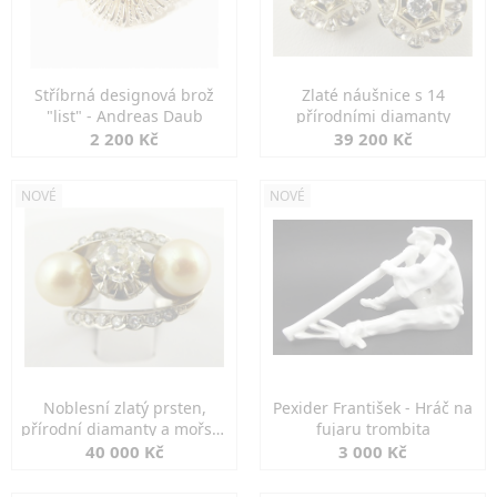
Stříbrná designová brož
Zlaté náušnice s 14
"list" - Andreas Daub
přírodními diamanty
2 200 Kč
39 200 Kč
NOVÉ
NOVÉ
Noblesní zlatý prsten,
Pexider František - Hráč na
přírodní diamanty a mořské
fujaru trombita
perly
40 000 Kč
3 000 Kč