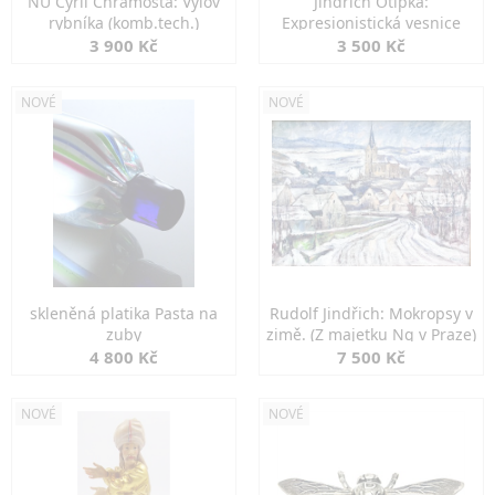
NU Cyril Chramosta: Výlov
Jindřich Otipka:
rybníka (komb.tech.)
Expresionistická vesnice
3 900 Kč
3 500 Kč
NOVÉ
NOVÉ
skleněná platika Pasta na
Rudolf Jindřich: Mokropsy v
zuby
zimě. (Z majetku Ng v Praze)
4 800 Kč
7 500 Kč
NOVÉ
NOVÉ