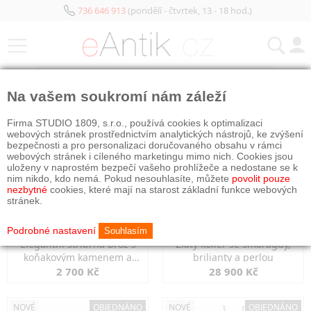
736 646 913
(pondělí - čtvrtek, 13 - 18 hod.)
KATEGORIE
Na vašem soukromí nám záleží
NOVÉ
NOVÉ
OBJEDNÁNO
Firma STUDIO 1809, s.r.o., používá cookies k optimalizaci
webových stránek prostřednictvím analytických nástrojů, ke zvýšení
bezpečnosti a pro personalizaci doručovaného obsahu v rámci
webových stránek i cíleného marketingu mimo nich. Cookies jsou
uloženy v naprostém bezpečí vašeho prohlížeče a nedostane se k
nim nikdo, kdo nemá. Pokud nesouhlasíte, můžete
povolit pouze
nezbytné
cookies, které mají na starost základní funkce webových
stránek.
Podrobné nastavení
Souhlasím
Elegantní stříbrná brož s
Zlatý kolier se smaragdy,
koňakovým kamenem a
brilianty a perlou
markazity
2 700 Kč
28 900 Kč
NOVÉ
OBJEDNÁNO
NOVÉ
OBJEDNÁNO