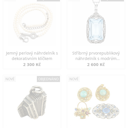
Jemný perlový náhrdelník s
Stříbrný prvorepublikový
dekorativním klíčkem
náhrdelník s modrým
spinelem
2 300 Kč
2 600 Kč
NOVÉ
OBJEDNÁNO
NOVÉ