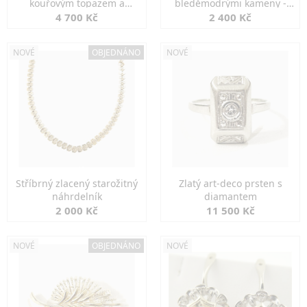
kouřovým topazem a
bleděmodrými kameny -
markazity
jemná elegance
4 700 Kč
2 400 Kč
NOVÉ
OBJEDNÁNO
NOVÉ
Stříbrný zlacený starožitný
Zlatý art-deco prsten s
náhrdelník
diamantem
2 000 Kč
11 500 Kč
NOVÉ
OBJEDNÁNO
NOVÉ