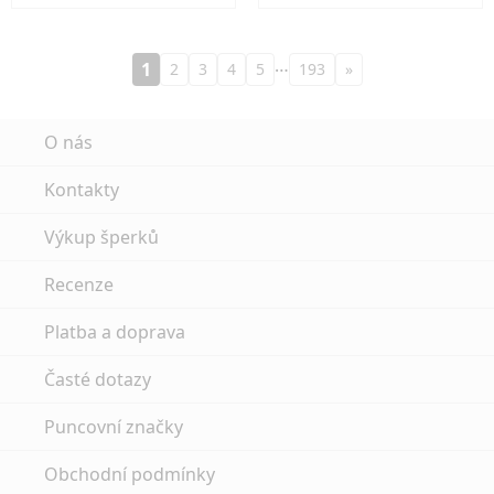
…
1
2
3
4
5
193
»
O nás
Kontakty
Výkup šperků
Recenze
Platba a doprava
Časté dotazy
Puncovní značky
Obchodní podmínky