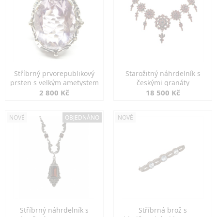
Stříbrný prvorepublikový
Starožitný náhrdelník s
prsten s velkým ametystem
českými granáty
2 800 Kč
18 500 Kč
NOVÉ
OBJEDNÁNO
NOVÉ
Stříbrný náhrdelník s
Stříbrná brož s