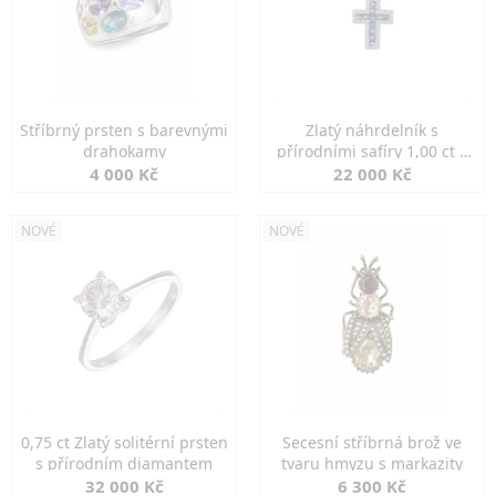
Stříbrný prsten s barevnými
Zlatý náhrdelník s
drahokamy
přírodními safíry 1,00 ct a
diamanty
4 000 Kč
22 000 Kč
NOVÉ
NOVÉ
0,75 ct Zlatý solitérní prsten
Secesní stříbrná brož ve
s přírodním diamantem
tvaru hmyzu s markazity
32 000 Kč
6 300 Kč