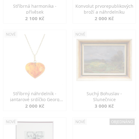
Stříbrná harmonika -
Konvolut prvorepublikových
přívěsek
broží a náhrdelníku
2 100 Kč
2 000 Kč
NOVÉ
NOVÉ
Stříbrný náhrdelník -
Suchý Bohuslav -
jantarové srdíčko Georg
Slunečnice
Kramer
2 000 Kč
3 000 Kč
NOVÉ
NOVÉ
OBJEDNÁNO