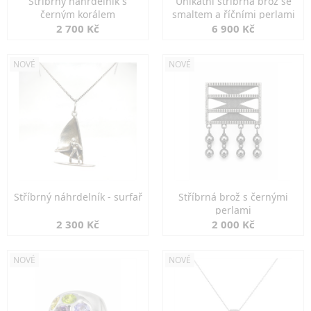
Stříbrný náhrdelník s
Unikátní stříbrná brož se
černým korálem
smaltem a říčními perlami
2 700 Kč
6 900 Kč
NOVÉ
NOVÉ
Stříbrný náhrdelník - surfař
Stříbrná brož s černými
perlami
2 300 Kč
2 000 Kč
NOVÉ
NOVÉ