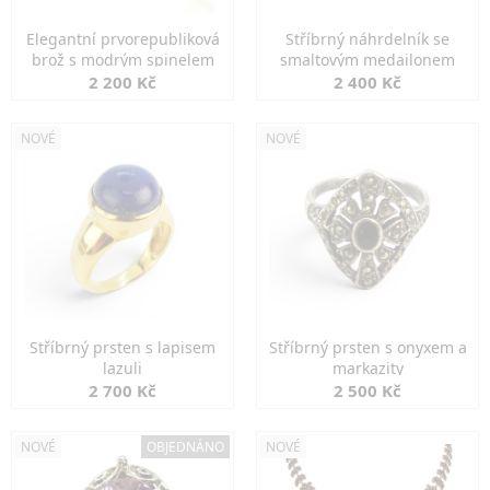
Elegantní prvorepubliková
Stříbrný náhrdelník se
brož s modrým spinelem
smaltovým medailonem
2 200 Kč
2 400 Kč
NOVÉ
NOVÉ
Stříbrný prsten s lapisem
Stříbrný prsten s onyxem a
lazuli
markazity
2 700 Kč
2 500 Kč
NOVÉ
OBJEDNÁNO
NOVÉ