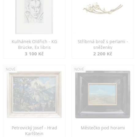
Kulhánek Oldřich - KG
Stříbrná brož s perlami -
Brücke, Ex libris
sněženky
3 100 Kč
2 200 Kč
NOVÉ
NOVÉ
Petrovický Josef - Hrad
Městečko pod horami
Karlštejn