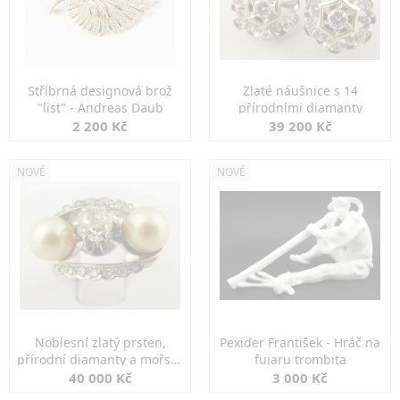
Stříbrná designová brož
Zlaté náušnice s 14
"list" - Andreas Daub
přírodními diamanty
2 200 Kč
39 200 Kč
NOVÉ
NOVÉ
Noblesní zlatý prsten,
Pexider František - Hráč na
přírodní diamanty a mořské
fujaru trombita
perly
40 000 Kč
3 000 Kč