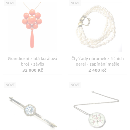
NOVÉ
NOVÉ
Grandiozní zlatá korálová
Čtyřřadý náramek z říčních
brož / závěs
perel - zapínání mašle
32 000 Kč
2 400 Kč
NOVÉ
NOVÉ