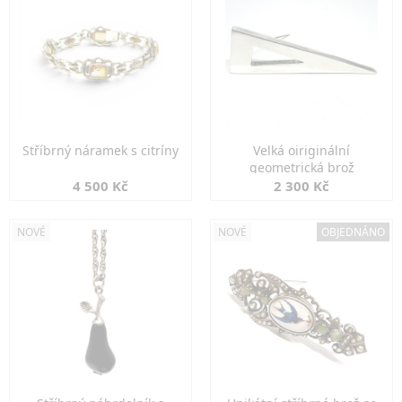
Stříbrný náramek s citríny
Velká oiriginální
geometrická brož
4 500 Kč
2 300 Kč
NOVÉ
NOVÉ
OBJEDNÁNO