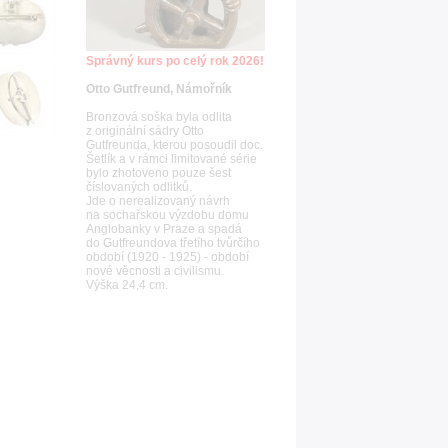
Správný kurs po celý rok 2026!
Otto Gutfreund, Námořník
Bronzová soška byla odlita
z originální sádry Otto
Gutfreunda, kterou posoudil doc.
Šetlík a v rámci limitované série
bylo zhotoveno pouze šest
číslovaných odlitků.
Jde o nerealizovaný návrh
na sochařskou výzdobu domu
Anglobanky v Praze a spadá
do Gutfreundova třetího tvůrčího
období (1920 - 1925) - období
nové věcnosti a civilismu.
Výška 24,4 cm.