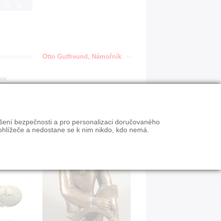
IGN
Otto Gutfreund, Námořník
ace
ýšení bezpečnosti a pro personalizaci doručovaného
ohlížeče a nedostane se k nim nikdo, kdo nemá.