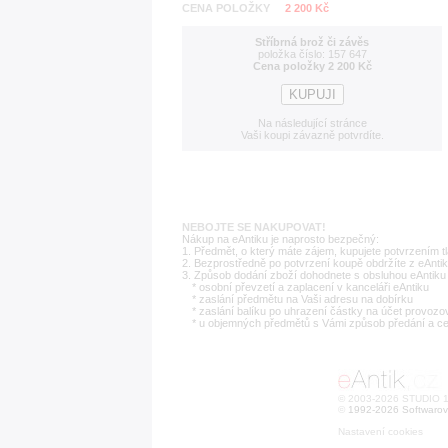
CENA POLOŽKY
2 200 Kč
Stříbrná brož či závěs
položka číslo: 157 647
Cena položky 2 200 Kč
Na následující stránce
Vaši koupi závazně potvrdíte.
NEBOJTE SE NAKUPOVAT!
Nákup na eAntiku je naprosto bezpečný:
1. Předmět, o který máte zájem, kupujete potvrzením t
2. Bezprostředně po potvrzení koupě obdržíte z eAntik
3. Způsob dodání zboží dohodnete s obsluhou eAntiku 
* osobní převzetí a zaplacení v kanceláři eAntiku
* zaslání předmětu na Vaši adresu na dobírku
* zaslání balíku po uhrazení částky na účet provozo
* u objemných předmětů s Vámi způsob předání a c
© 2003-2026 STUDIO 18
©
1992-2026 Softwarov
Nastavení cookies