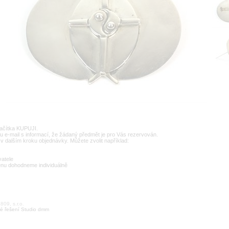
lačítka KUPUJI.
u e-mail s informací, že žádaný předmět je pro Vás rezervován.
v dalším kroku objednávky. Můžete zvolit například:
vatele
enu dohodneme individuálně
09, s.r.o.
é řešení Studio dmm