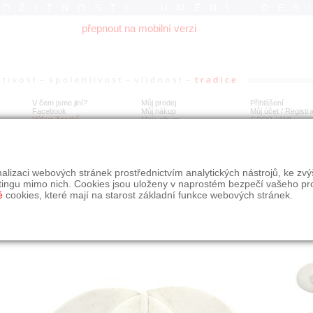
ROŽITNOSTI UMĚNÍ DES
přepnout na mobilní verzi
V čem jsme jiní?
Můj prodej
Přihlášení
Facebook
Můj nákup
Můj účet / Registr
Výkup šperků
Moje album
GDPR
/
AML
íbrná brož či závěs
alizaci webových stránek prostřednictvím analytických nástrojů, ke zv
tingu mimo nich. Cookies jsou uloženy v naprostém bezpečí vašeho pr
é
cookies, které mají na starost základní funkce webových stránek.
Í
MÍSTO EXPEDICE
Počet návštěv: 794
poslat příteli
Obchod eAntik, Kostelní 14,
uložit do alba
Praha 7
dotaz na prodejce