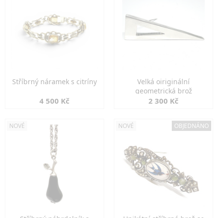
Stříbrný náramek s citríny
Velká oiriginální
geometrická brož
4 500 Kč
2 300 Kč
NOVÉ
NOVÉ
OBJEDNÁNO