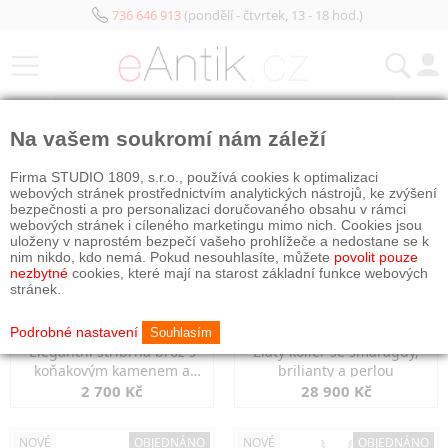
736 646 913
(pondělí - čtvrtek, 13 - 18 hod.)
KATEGORIE
Na vašem soukromí nám záleží
NOVÉ
OBJEDNÁNO
NOVÉ
OBJEDNÁNO
Firma STUDIO 1809, s.r.o., používá cookies k optimalizaci
webových stránek prostřednictvím analytických nástrojů, ke zvýšení
bezpečnosti a pro personalizaci doručovaného obsahu v rámci
webových stránek i cíleného marketingu mimo nich. Cookies jsou
uloženy v naprostém bezpečí vašeho prohlížeče a nedostane se k
nim nikdo, kdo nemá. Pokud nesouhlasíte, můžete
povolit pouze
nezbytné
cookies, které mají na starost základní funkce webových
stránek.
Podrobné nastavení
Souhlasím
Elegantní stříbrná brož s
Zlatý kolier se smaragdy,
koňakovým kamenem a
brilianty a perlou
markazity
2 700 Kč
28 900 Kč
NOVÉ
OBJEDNÁNO
NOVÉ
OBJEDNÁNO