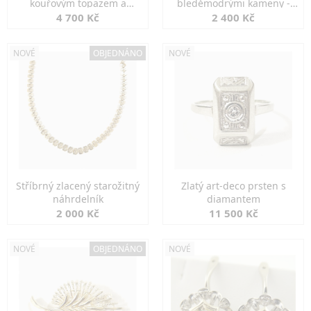
kouřovým topazem a
bleděmodrými kameny -
markazity
jemná elegance
4 700 Kč
2 400 Kč
NOVÉ
OBJEDNÁNO
NOVÉ
Stříbrný zlacený starožitný
Zlatý art-deco prsten s
náhrdelník
diamantem
2 000 Kč
11 500 Kč
NOVÉ
OBJEDNÁNO
NOVÉ