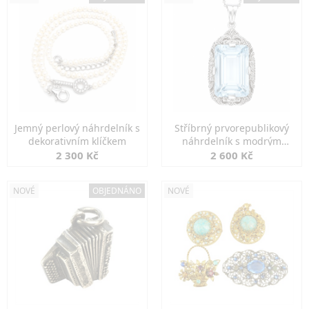
Jemný perlový náhrdelník s
Stříbrný prvorepublikový
dekorativním klíčkem
náhrdelník s modrým
spinelem
2 300 Kč
2 600 Kč
NOVÉ
OBJEDNÁNO
NOVÉ