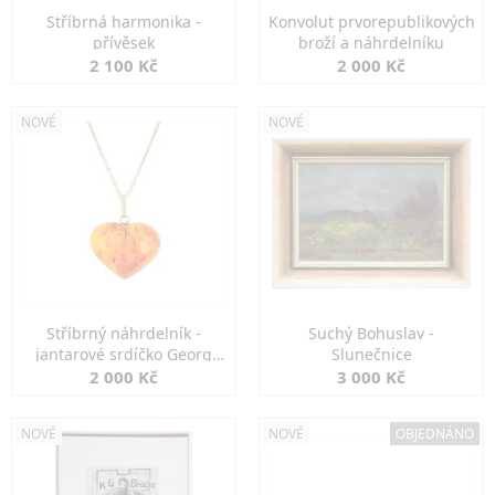
Stříbrná harmonika -
Konvolut prvorepublikových
přívěsek
broží a náhrdelníku
2 100 Kč
2 000 Kč
NOVÉ
NOVÉ
Stříbrný náhrdelník -
Suchý Bohuslav -
jantarové srdíčko Georg
Slunečnice
Kramer
2 000 Kč
3 000 Kč
NOVÉ
NOVÉ
OBJEDNÁNO