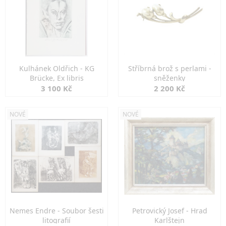
Kulhánek Oldřich - KG
Stříbrná brož s perlami -
Brücke, Ex libris
sněženky
3 100 Kč
2 200 Kč
NOVÉ
NOVÉ
Nemes Endre - Soubor šesti
Petrovický Josef - Hrad
litografií
Karlštejn