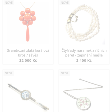
NOVÉ
NOVÉ
Grandiozní zlatá korálová
Čtyřřadý náramek z říčních
brož / závěs
perel - zapínání mašle
32 000 Kč
2 400 Kč
NOVÉ
NOVÉ