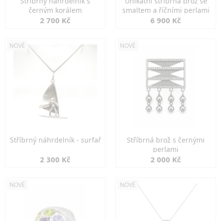
Stříbrný náhrdelník s
Unikátní stříbrná brož se
černým korálem
smaltem a říčními perlami
2 700 Kč
6 900 Kč
NOVÉ
NOVÉ
Stříbrný náhrdelník - surfař
Stříbrná brož s černými
perlami
2 300 Kč
2 000 Kč
NOVÉ
NOVÉ