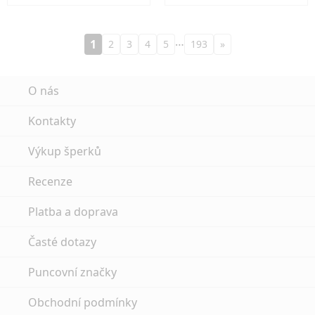
…
1
2
3
4
5
193
»
O nás
Kontakty
Výkup šperků
Recenze
Platba a doprava
Časté dotazy
Puncovní značky
Obchodní podmínky