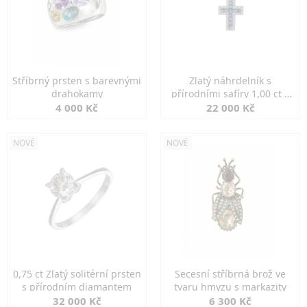
Stříbrný prsten s barevnými
Zlatý náhrdelník s
drahokamy
přírodními safíry 1,00 ct a
diamanty
4 000 Kč
22 000 Kč
NOVÉ
NOVÉ
0,75 ct Zlatý solitérní prsten
Secesní stříbrná brož ve
s přírodním diamantem
tvaru hmyzu s markazity
32 000 Kč
6 300 Kč