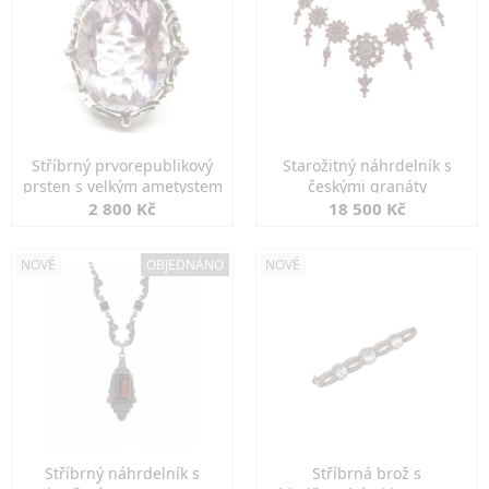
Stříbrný prvorepublikový
Starožitný náhrdelník s
prsten s velkým ametystem
českými granáty
2 800 Kč
18 500 Kč
NOVÉ
OBJEDNÁNO
NOVÉ
Stříbrný náhrdelník s
Stříbrná brož s