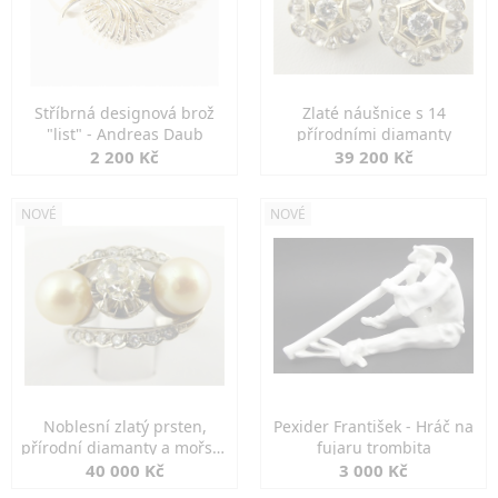
Stříbrná designová brož
Zlaté náušnice s 14
"list" - Andreas Daub
přírodními diamanty
2 200 Kč
39 200 Kč
NOVÉ
NOVÉ
Noblesní zlatý prsten,
Pexider František - Hráč na
přírodní diamanty a mořské
fujaru trombita
perly
40 000 Kč
3 000 Kč