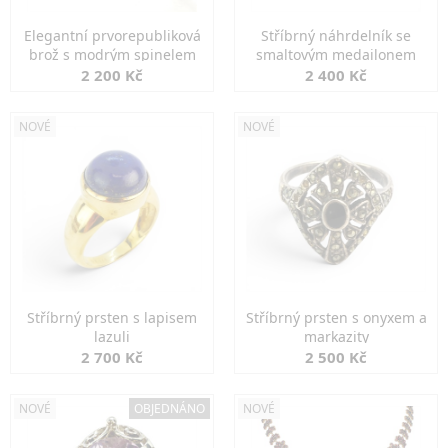
Elegantní prvorepubliková
Stříbrný náhrdelník se
brož s modrým spinelem
smaltovým medailonem
2 200 Kč
2 400 Kč
NOVÉ
NOVÉ
Stříbrný prsten s lapisem
Stříbrný prsten s onyxem a
lazuli
markazity
2 700 Kč
2 500 Kč
NOVÉ
OBJEDNÁNO
NOVÉ