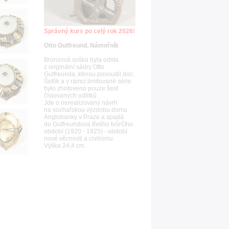
Správný kurs po celý rok 2026!
Otto Gutfreund, Námořník
Bronzová soška byla odlita
z originální sádry Otto
Gutfreunda, kterou posoudil doc.
Šetlík a v rámci limitované série
bylo zhotoveno pouze šest
číslovaných odlitků.
Jde o nerealizovaný návrh
na sochařskou výzdobu domu
Anglobanky v Praze a spadá
do Gutfreundova třetího tvůrčího
období (1920 - 1925) - období
nové věcnosti a civilismu.
Výška 24,4 cm.