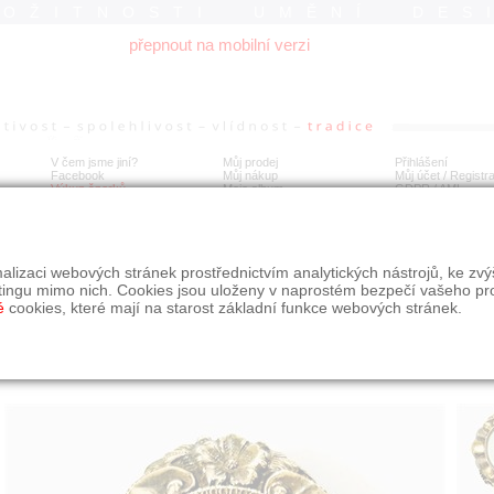
ROŽITNOSTI UMĚNÍ DES
přepnout na mobilní verzi
V čem jsme jiní?
Můj prodej
Přihlášení
Facebook
Můj nákup
Můj účet / Registr
Výkup šperků
Moje album
GDPR
/
AML
íbrná biedermeirová brož s opálovým sklem a rubínem
alizaci webových stránek prostřednictvím analytických nástrojů, ke zv
tingu mimo nich. Cookies jsou uloženy v naprostém bezpečí vašeho pr
é
cookies, které mají na starost základní funkce webových stránek.
Í
MÍSTO EXPEDICE
Počet návštěv: 599
poslat příteli
Praha
uložit do alba
dotaz na prodejce