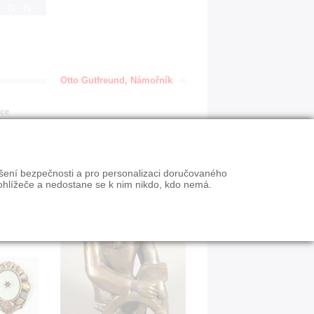
IGN
Otto Gutfreund, Námořník
ace
ýšení bezpečnosti a pro personalizaci doručovaného
ohlížeče a nedostane se k nim nikdo, kdo nemá.