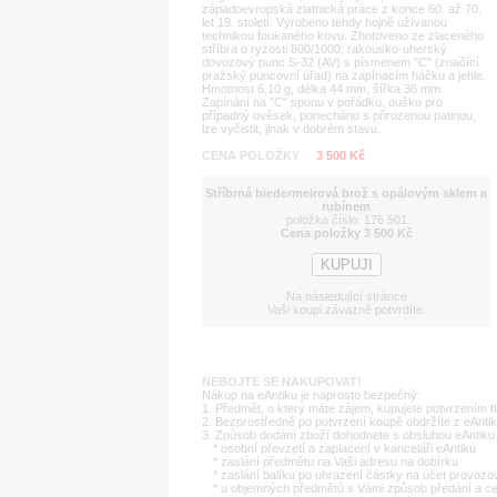
západoevropská zlatnická práce z konce 60. až 70.
let 19. století. Vyrobeno tehdy hojně užívanou
technikou foukaného kovu. Zhotoveno ze zlaceného
stříbra o ryzosti 800/1000; rakousko-uherský
dovozový punc S-32 (AV) s písmenem "C" (značící
pražský puncovní úřad) na zapínacím háčku a jehle.
Hmotnost 6,10 g, délka 44 mm, šířka 36 mm.
Zapínání na "C" sponu v pořádku, ouško pro
případný ověsek, ponecháno s přirozenou patinou,
lze vyčistit, jinak v dobrém stavu.
CENA POLOŽKY
3 500 Kč
Stříbrná biedermeirová brož s opálovým sklem a
rubínem
položka číslo: 176 501
Cena položky 3 500 Kč
Na následující stránce
Vaši koupi závazně potvrdíte.
NEBOJTE SE NAKUPOVAT!
Nákup na eAntiku je naprosto bezpečný:
1. Předmět, o který máte zájem, kupujete potvrzením t
2. Bezprostředně po potvrzení koupě obdržíte z eAntik
3. Způsob dodání zboží dohodnete s obsluhou eAntiku 
* osobní převzetí a zaplacení v kanceláři eAntiku
* zaslání předmětu na Vaši adresu na dobírku
* zaslání balíku po uhrazení částky na účet provozo
* u objemných předmětů s Vámi způsob předání a c