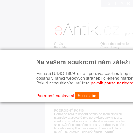
STA
O nás
Obchodní podmínky
Kontakty
Časté dotazy
Recenze
Ceník
Na vašem soukromí nám záleží
Detail položky
č. 176 501
Stř
Firma STUDIO 1809, s.r.o., používá cookies k optim
obsahu v rámci webových stránek i cíleného marke
Pokud nesouhlasíte, můžete
povolit pouze nezbytn
KATEGORIE
HISTORICKÉ OBDOB
brože
19. stol.
Podrobné nastavení
Souhlasím
PODROBNÝ POPIS
Honosná brož z období pozdního biedermeieru,
plasticky tvarované tělo se stylizovanými tvary,
volutami a motivem květu, středu dominuje opálové
sklo oválného plochého brusu, ve středu v otáčivé
hvězdicové aplikaci osazeno rubínovou kulatou
muglí. Dekorativní, dobový šperk, kvalitní