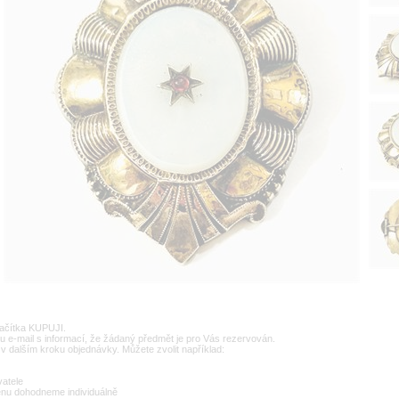
lačítka KUPUJI.
u e-mail s informací, že žádaný předmět je pro Vás rezervován.
v dalším kroku objednávky. Můžete zvolit například:
vatele
enu dohodneme individuálně