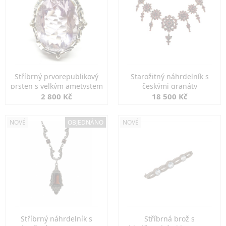
Stříbrný prvorepublikový
Starožitný náhrdelník s
prsten s velkým ametystem
českými granáty
2 800 Kč
18 500 Kč
NOVÉ
OBJEDNÁNO
NOVÉ
Stříbrný náhrdelník s
Stříbrná brož s