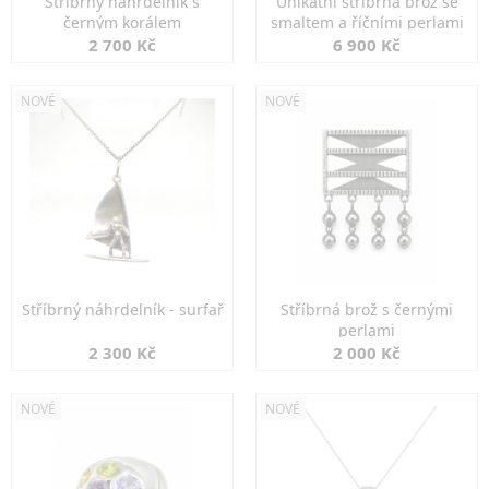
Stříbrný náhrdelník s
Unikátní stříbrná brož se
černým korálem
smaltem a říčními perlami
2 700 Kč
6 900 Kč
NOVÉ
NOVÉ
Stříbrný náhrdelník - surfař
Stříbrná brož s černými
perlami
2 300 Kč
2 000 Kč
NOVÉ
NOVÉ