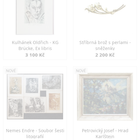
Kulhánek Oldřich - KG
Stříbrná brož s perlami -
Brücke, Ex libris
sněženky
3 100 Kč
2 200 Kč
NOVÉ
NOVÉ
Nemes Endre - Soubor šesti
Petrovický Josef - Hrad
litografií
Karlštejn