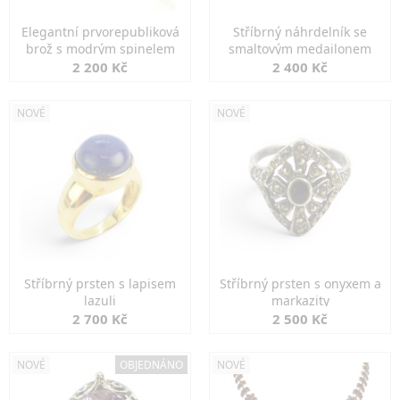
Elegantní prvorepubliková
Stříbrný náhrdelník se
brož s modrým spinelem
smaltovým medailonem
2 200 Kč
2 400 Kč
NOVÉ
NOVÉ
Stříbrný prsten s lapisem
Stříbrný prsten s onyxem a
lazuli
markazity
2 700 Kč
2 500 Kč
NOVÉ
OBJEDNÁNO
NOVÉ