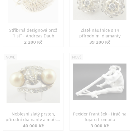
Stříbrná designová brož
Zlaté náušnice s 14
"list" - Andreas Daub
přírodními diamanty
2 200 Kč
39 200 Kč
NOVÉ
NOVÉ
Noblesní zlatý prsten,
Pexider František - Hráč na
přírodní diamanty a mořské
fujaru trombita
perly
40 000 Kč
3 000 Kč