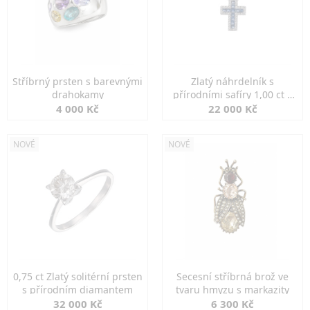
Stříbrný prsten s barevnými
Zlatý náhrdelník s
drahokamy
přírodními safíry 1,00 ct a
diamanty
4 000 Kč
22 000 Kč
NOVÉ
NOVÉ
0,75 ct Zlatý solitérní prsten
Secesní stříbrná brož ve
s přírodním diamantem
tvaru hmyzu s markazity
32 000 Kč
6 300 Kč