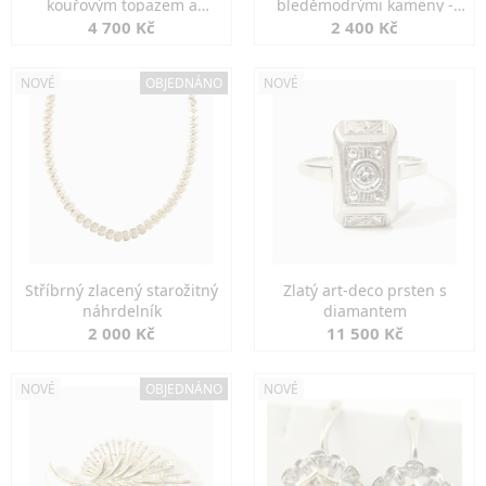
kouřovým topazem a
bleděmodrými kameny -
markazity
jemná elegance
4 700 Kč
2 400 Kč
NOVÉ
OBJEDNÁNO
NOVÉ
Stříbrný zlacený starožitný
Zlatý art-deco prsten s
náhrdelník
diamantem
2 000 Kč
11 500 Kč
NOVÉ
OBJEDNÁNO
NOVÉ