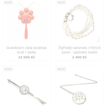
NOVÉ
NOVÉ
Grandiozní zlatá korálová
Čtyřřadý náramek z říčních
brož / závěs
perel - zapínání mašle
32 000 Kč
2 400 Kč
NOVÉ
NOVÉ