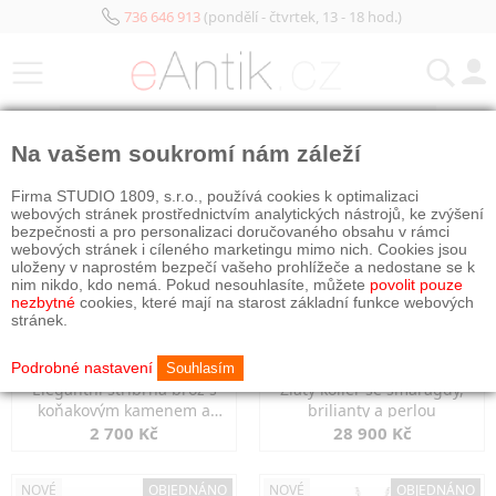
736 646 913
(pondělí - čtvrtek, 13 - 18 hod.)
KATEGORIE
Na vašem soukromí nám záleží
NOVÉ
OBJEDNÁNO
NOVÉ
OBJEDNÁNO
Firma STUDIO 1809, s.r.o., používá cookies k optimalizaci
webových stránek prostřednictvím analytických nástrojů, ke zvýšení
bezpečnosti a pro personalizaci doručovaného obsahu v rámci
webových stránek i cíleného marketingu mimo nich. Cookies jsou
uloženy v naprostém bezpečí vašeho prohlížeče a nedostane se k
nim nikdo, kdo nemá. Pokud nesouhlasíte, můžete
povolit pouze
nezbytné
cookies, které mají na starost základní funkce webových
stránek.
Podrobné nastavení
Souhlasím
Elegantní stříbrná brož s
Zlatý kolier se smaragdy,
koňakovým kamenem a
brilianty a perlou
markazity
2 700 Kč
28 900 Kč
NOVÉ
OBJEDNÁNO
NOVÉ
OBJEDNÁNO