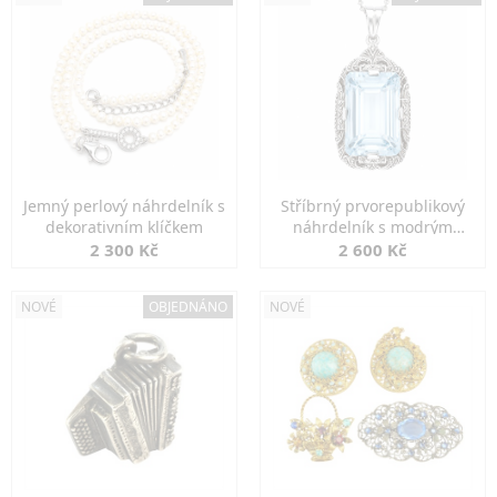
Jemný perlový náhrdelník s
Stříbrný prvorepublikový
dekorativním klíčkem
náhrdelník s modrým
spinelem
2 300 Kč
2 600 Kč
NOVÉ
OBJEDNÁNO
NOVÉ