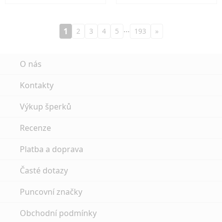
…
1
2
3
4
5
193
»
O nás
Kontakty
Výkup šperků
Recenze
Platba a doprava
Časté dotazy
Puncovní značky
Obchodní podmínky