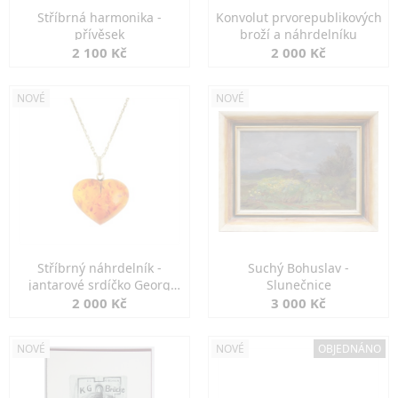
Stříbrná harmonika -
Konvolut prvorepublikových
přívěsek
broží a náhrdelníku
2 100 Kč
2 000 Kč
NOVÉ
NOVÉ
Stříbrný náhrdelník -
Suchý Bohuslav -
jantarové srdíčko Georg
Slunečnice
Kramer
2 000 Kč
3 000 Kč
NOVÉ
NOVÉ
OBJEDNÁNO