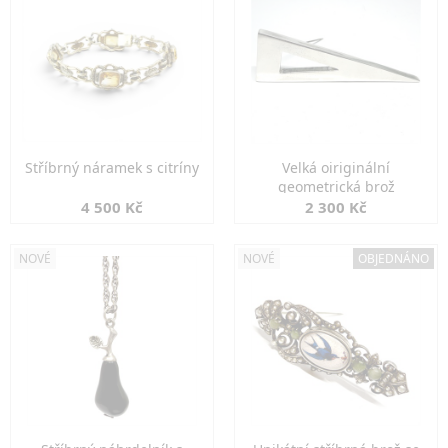
Stříbrný náramek s citríny
Velká oiriginální
geometrická brož
4 500 Kč
2 300 Kč
NOVÉ
NOVÉ
OBJEDNÁNO