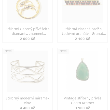
Stříbrný zlacený přívěšek s
Stříbrná zlacená brož s
diamanty, znamení
českými granáty - Granát
KOZOROH
Turnov
2 000 Kč
2 100 Kč
NOVÉ
NOVÉ
Stříbrný moderní náramek
Vintage stříbrný přívěs
"vlny"
Georg Kramer
4 400 Kč
3 900 Kč