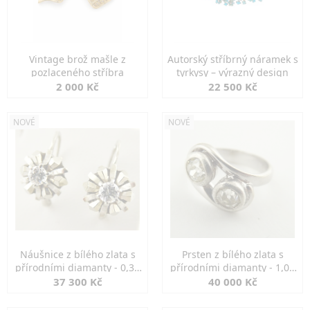
Vintage brož mašle z
Autorský stříbrný náramek s
pozlaceného stříbra
tyrkysy – výrazný design
2 000 Kč
22 500 Kč
NOVÉ
NOVÉ
Náušnice z bílého zlata s
Prsten z bílého zlata s
přírodními diamanty - 0,30
přírodními diamanty - 1,00
ct
ct
37 300 Kč
40 000 Kč