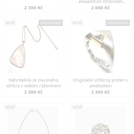
elegantním stříbrným
zapínáním
2 300 Kč
2 600 Kč
NOVÉ
OBJEDNÁNO
NOVÉ
OBJEDNÁNO
Náhrdelník ze zlaceného
Originální stříbrný prsten s
stříbra s velkým růženínem
ametystem
2 300 Kč
2 300 Kč
NOVÉ
NOVÉ