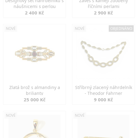
Designový set náhrdelníku s
Závěs s kamejí zdobený
náušnicemi s perlou
říčními perlami
2 400 Kč
2 900 Kč
NOVÉ
NOVÉ
OBJEDNÁNO
Zlatá brož s almandiny a
Stříbrný zlacený náhrdelník
brilianty
- Theodor Fahrner
25 000 Kč
9 000 Kč
NOVÉ
NOVÉ