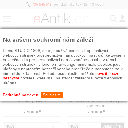
736 646 913
(pondělí - čtvrtek, 13 - 18 hod.)
KATEGORIE
Na vašem soukromí nám záleží
NOVÉ
NOVÉ
Firma STUDIO 1809, s.r.o., používá cookies k optimalizaci
webových stránek prostřednictvím analytických nástrojů, ke zvýšení
bezpečnosti a pro personalizaci doručovaného obsahu v rámci
webových stránek i cíleného marketingu mimo nich. Cookies jsou
uloženy v naprostém bezpečí vašeho prohlížeče a nedostane se k
nim nikdo, kdo nemá. Pokud nesouhlasíte, můžete
povolit pouze
nezbytné
cookies, které mají na starost základní funkce webových
stránek.
Podrobné nastavení
Souhlasím
Stříbrný flakon
Stříbrný prsten s oranžovým
kamenem
2 500 Kč
2 100 Kč
NOVÉ
NOVÉ
OBJEDNÁNO