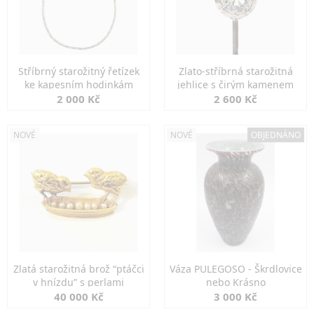
Stříbrný starožitný řetízek
Zlato-stříbrná starožitná
ke kapesním hodinkám
jehlice s čirým kamenem
2 000 Kč
2 600 Kč
NOVÉ
NOVÉ
OBJEDNÁNO
Zlatá starožitná brož “ptáčci
Váza PULEGOSO - Škrdlovice
v hnízdu” s perlami
nebo Krásno
40 000 Kč
3 000 Kč