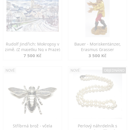
Rudolf Jindřich: Mokropsy v
Bauer - Moriskentänzer,
zimě. (Z majetku Ng v Praze)
Erasmus Grasser
7 500 Kč
3 500 Kč
NOVÉ
NOVÉ
OBJEDNÁNO
Stříbrná brož - včela
Perlový náhrdelník s