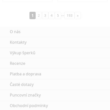
…
1
2
3
4
5
193
»
O nás
Kontakty
Výkup šperků
Recenze
Platba a doprava
Časté dotazy
Puncovní značky
Obchodní podmínky