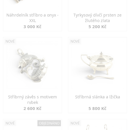
Náhrdelník stříbro a onyx -
Tyrkysový dívčí prsten ze
XXL
žlutého zlata
3 000 Kč
5 200 Kč
NOVÉ
NOVÉ
Stříbrný závěs s motivem
Stříbrná slánka a lžička
rybek
2 600 Kč
5 800 Kč
NOVÉ
OBJEDNÁNO
NOVÉ