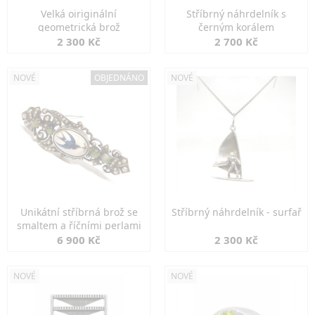
Velká oiriginální
Stříbrný náhrdelník s
geometrická brož
černým korálem
2 300 Kč
2 700 Kč
NOVÉ
OBJEDNÁNO
NOVÉ
Unikátní stříbrná brož se
Stříbrný náhrdelník - surfař
smaltem a říčními perlami
6 900 Kč
2 300 Kč
NOVÉ
NOVÉ