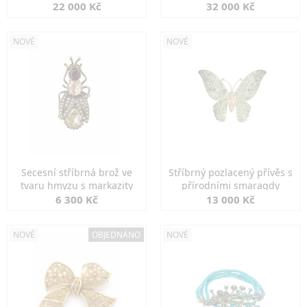
diamanty
22 000 Kč
32 000 Kč
NOVÉ
NOVÉ
Secesní stříbrná brož ve
Stříbrný pozlacený přívěs s
tvaru hmyzu s markazity
přírodními smaragdy
6 300 Kč
13 000 Kč
NOVÉ
OBJEDNÁNO
NOVÉ