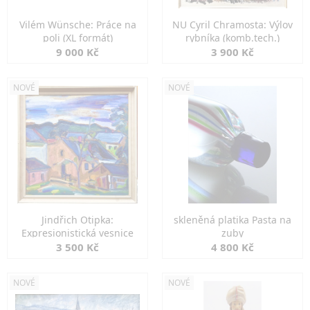
Vilém Wünsche: Práce na
NU Cyril Chramosta: Výlov
poli (XL formát)
rybníka (komb.tech.)
9 000 Kč
3 900 Kč
NOVÉ
NOVÉ
Jindřich Otipka:
skleněná platika Pasta na
Expresionistická vesnice
zuby
3 500 Kč
4 800 Kč
NOVÉ
NOVÉ