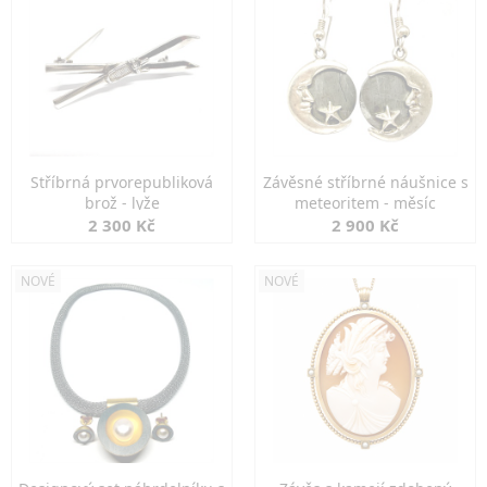
Stříbrná prvorepubliková
Závěsné stříbrné náušnice s
brož - lyže
meteoritem - měsíc
2 300 Kč
2 900 Kč
NOVÉ
NOVÉ