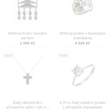
Stříbrná brož s černými
Stříbrný prsten s barevnými
perlami
drahokamy
2 000 Kč
4 000 Kč
NOVÉ
NOVÉ
Zlatý náhrdelník s
0,75 ct Zlatý solitérní prsten
přírodními safíry 1,00 ct a
s přírodním diamantem