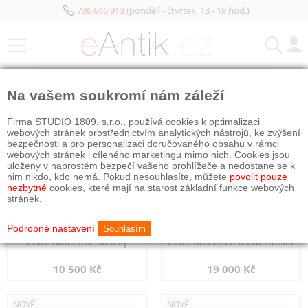
736 646 913
(pondělí - čtvrtek, 13 - 18 hod.)
KATEGORIE
Na vašem soukromí nám záleží
NOVÉ
NOVÉ
Firma STUDIO 1809, s.r.o., používá cookies k optimalizaci
webových stránek prostřednictvím analytických nástrojů, ke zvýšení
bezpečnosti a pro personalizaci doručovaného obsahu v rámci
webových stránek i cíleného marketingu mimo nich. Cookies jsou
uloženy v naprostém bezpečí vašeho prohlížeče a nedostane se k
nim nikdo, kdo nemá. Pokud nesouhlasíte, můžete
povolit pouze
nezbytné
cookies, které mají na starost základní funkce webových
stránek.
Podrobné nastavení
Souhlasím
Zlaté náušnice kuličky
Zlaté náušnice biedermeier
10 500 Kč
19 000 Kč
NOVÉ
NOVÉ