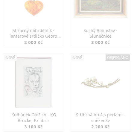
Stříbrný náhrdelník -
Suchý Bohuslav -
jantarové srdíčko Georg
Slunečnice
Kramer
2 000 Kč
3 000 Kč
NOVÉ
NOVÉ
OBJEDNÁNO
Kulhánek Oldřich - KG
Stříbrná brož s perlami -
Brücke, Ex libris
sněženky
3 100 Kč
2 200 Kč