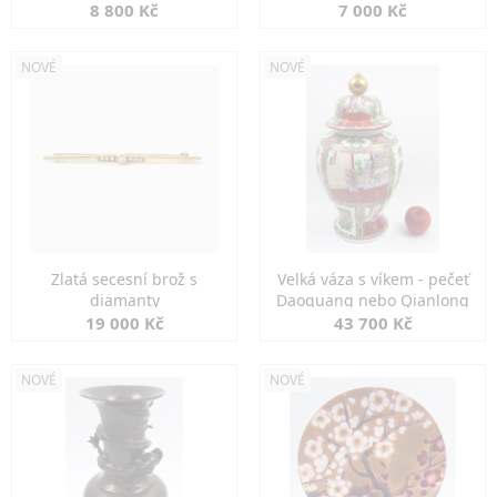
8 800 Kč
7 000 Kč
NOVÉ
NOVÉ
Zlatá secesní brož s
Velká váza s víkem - pečeť
diamanty
Daoguang nebo Qianlong
19 000 Kč
43 700 Kč
NOVÉ
NOVÉ