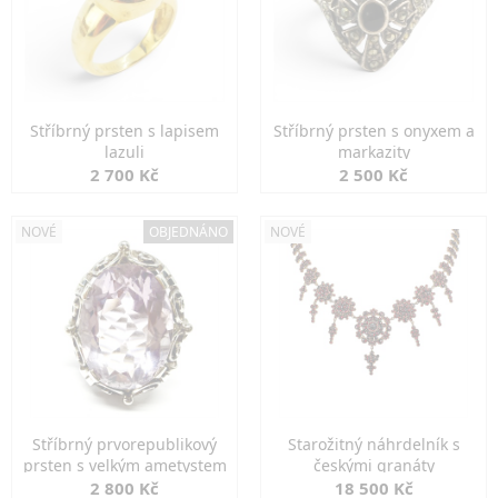
Stříbrný prsten s lapisem
Stříbrný prsten s onyxem a
lazuli
markazity
2 700 Kč
2 500 Kč
NOVÉ
OBJEDNÁNO
NOVÉ
Stříbrný prvorepublikový
Starožitný náhrdelník s
prsten s velkým ametystem
českými granáty
2 800 Kč
18 500 Kč