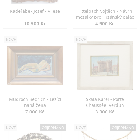
Kadeřábek Josef - V lese
Tittelbach Vojtěch - Návrh
mozaiky pro Hrzánský palác
10 500 Kč
4 900 Kč
NOVÉ
NOVÉ
Mudroch Bedřich - Ležící
Skála Karel - Porte
nahá žena
Chaussée, Verdun
7 000 Kč
3 300 Kč
NOVÉ
OBJEDNÁNO
NOVÉ
OBJEDNÁNO