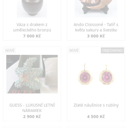
Váza s drakem z
Ando Cloissoné - Talíř s
uměleckého bronzu
květy sakury a švestky
7 000 Kč
3 000 Kč
NOVÉ
NOVÉ
OBJEDNÁNO
GUESS - LUXUSNÍ LETNÍ
Zlaté náušnice s rubíny
NÁRAMEK
2 900 Kč
4 500 Kč