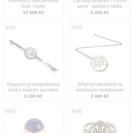
Grandiozní zlatá korálová
Čtyřřadý náramek z říčních
brož / závěs
perel - zapínání mašle
32 000 Kč
2 400 Kč
NOVÉ
NOVÉ
Elegantní prvorepubliková
Stříbrný náhrdelník se
brož s modrým spinelem
smaltovým medailonem
2 200 Kč
2 400 Kč
NOVÉ
NOVÉ