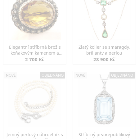
Elegantní stříbrná brož s
Zlatý kolier se smaragdy,
koňakovým kamenem a
brilianty a perlou
markazity
2 700 Kč
28 900 Kč
NOVÉ
OBJEDNÁNO
NOVÉ
OBJEDNÁNO
Jemný perlový náhrdelník s
Stříbrný prvorepublikový