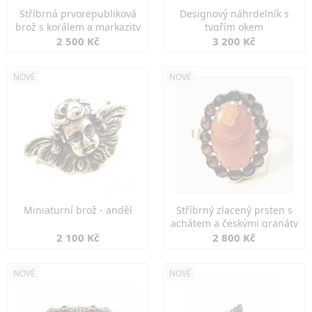
Stříbrná prvorepubliková
Designový náhrdelník s
brož s korálem a markazity
tygřím okem
2 500 Kč
3 200 Kč
NOVÉ
NOVÉ
Miniaturní brož - anděl
Stříbrný zlacený prsten s
achátem a českými granáty
2 100 Kč
2 800 Kč
NOVÉ
NOVÉ