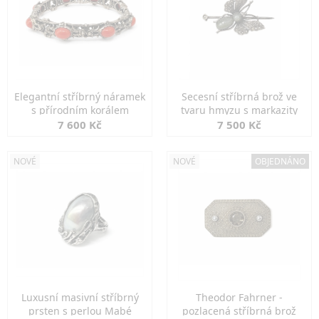
Elegantní stříbrný náramek
Secesní stříbrná brož ve
s přírodním korálem
tvaru hmyzu s markazity
7 600 Kč
7 500 Kč
NOVÉ
NOVÉ
OBJEDNÁNO
Luxusní masivní stříbrný
Theodor Fahrner -
prsten s perlou Mabé
pozlacená stříbrná brož