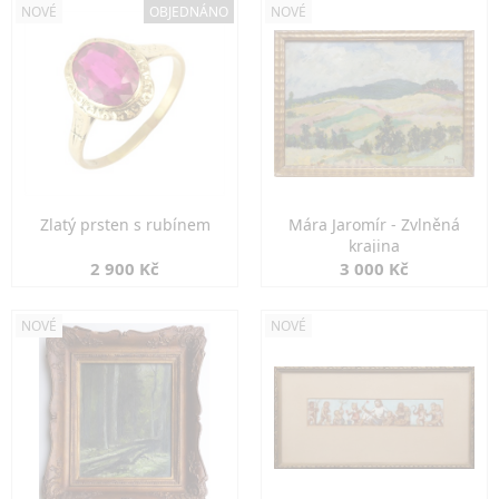
NOVÉ
OBJEDNÁNO
NOVÉ
Zlatý prsten s rubínem
Mára Jaromír - Zvlněná
krajina
2 900 Kč
3 000 Kč
NOVÉ
NOVÉ