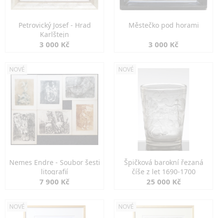
Petrovický Josef - Hrad
Městečko pod horami
Karlštejn
3 000 Kč
3 000 Kč
NOVÉ
NOVÉ
Nemes Endre - Soubor šesti
Špičková barokní řezaná
litografií
číše z let 1690-1700
7 900 Kč
25 000 Kč
NOVÉ
NOVÉ