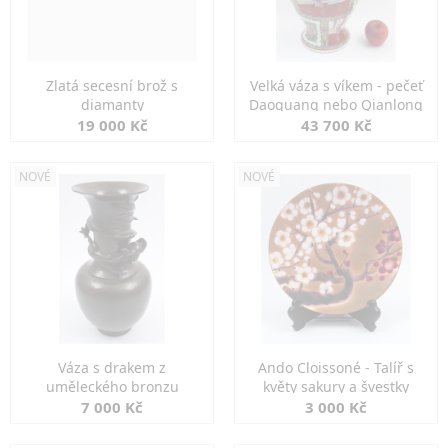
Zlatá secesní brož s
Velká váza s víkem - pečeť
diamanty
Daoguang nebo Qianlong
19 000 Kč
43 700 Kč
NOVÉ
NOVÉ
Váza s drakem z
Ando Cloissoné - Talíř s
uměleckého bronzu
květy sakury a švestky
7 000 Kč
3 000 Kč