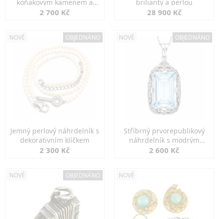
koňakovým kamenem a
brilianty a perlou
markazity
2 700 Kč
28 900 Kč
NOVÉ
OBJEDNÁNO
NOVÉ
OBJEDNÁNO
Jemný perlový náhrdelník s
Stříbrný prvorepublikový
dekorativním klíčkem
náhrdelník s modrým
spinelem
2 300 Kč
2 600 Kč
NOVÉ
OBJEDNÁNO
NOVÉ