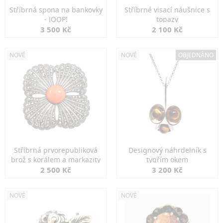
Stříbrná spona na bankovky
Stříbrné visací náušnice s
- JOOP!
topazy
3 500 Kč
2 100 Kč
NOVÉ
NOVÉ
OBJEDNÁNO
Stříbrná prvorepubliková
Designový náhrdelník s
brož s korálem a markazity
tygřím okem
2 500 Kč
3 200 Kč
NOVÉ
NOVÉ