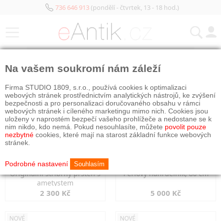
736 646 913
(pondělí - čtvrtek, 13 - 18 hod.)
KATEGORIE
Na vašem soukromí nám záleží
NOVÉ
NOVÉ
Firma STUDIO 1809, s.r.o., používá cookies k optimalizaci
webových stránek prostřednictvím analytických nástrojů, ke zvýšení
bezpečnosti a pro personalizaci doručovaného obsahu v rámci
webových stránek i cíleného marketingu mimo nich. Cookies jsou
uloženy v naprostém bezpečí vašeho prohlížeče a nedostane se k
nim nikdo, kdo nemá. Pokud nesouhlasíte, můžete
povolit pouze
nezbytné
cookies, které mají na starost základní funkce webových
stránek.
Podrobné nastavení
Souhlasím
Originální stříbrný prsten s
Perlový náhrdelník, 80 cm
ametystem
2 300 Kč
5 000 Kč
NOVÉ
NOVÉ