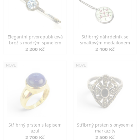
Elegantní prvorepubliková
Stříbrný náhrdelník se
brož s modrým spinelem
smaltovým medailonem
2 200 Kč
2 400 Kč
NOVÉ
NOVÉ
Stříbrný prsten s lapisem
Stříbrný prsten s onyxem a
lazuli
markazity
2 700 Kč
2 500 Kč