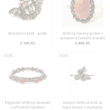
Miniaturní brož - anděl
Stříbrný zlacený prsten s
achátem a českými granáty
2 100 Kč
2 800 Kč
NOVÉ
NOVÉ
Elegantní stříbrný náramek
Secesní stříbrná brož ve
s přírodním korálem
tvaru hmyzu s markazity