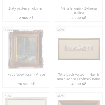
Zlatý prsten s rubínem
Mára Jaromír - Zvlněná
krajina
2 900 Kč
3 000 Kč
NOVÉ
NOVÉ
Kadeřábek Josef - V lese
Tittelbach Vojtěch - Návrh
mozaiky pro Hrzánský palác
10 500 Kč
4 900 Kč
NOVÉ
NOVÉ