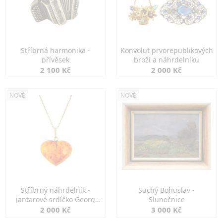
Stříbrná harmonika -
Konvolut prvorepublikových
přívěsek
broží a náhrdelníku
2 100 Kč
2 000 Kč
NOVÉ
NOVÉ
Stříbrný náhrdelník -
Suchý Bohuslav -
jantarové srdíčko Georg
Slunečnice
Kramer
2 000 Kč
3 000 Kč