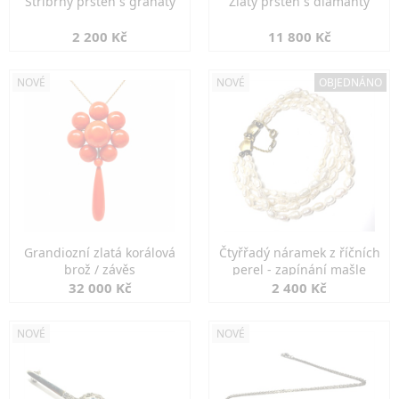
Stříbrný prsten s granáty
Zlatý prsten s diamanty
2 200 Kč
11 800 Kč
NOVÉ
NOVÉ
OBJEDNÁNO
Grandiozní zlatá korálová
Čtyřřadý náramek z říčních
brož / závěs
perel - zapínání mašle
32 000 Kč
2 400 Kč
NOVÉ
NOVÉ