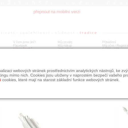
ROŽITNOSTI UMĚNÍ DES
přepnout na mobilní verzi
V čem jsme jiní?
Můj prodej
Přihlášení
Facebook
Můj nákup
Můj účet / Registr
Výkup šperků
Moje album
GDPR
/
AML
íbrná Art deco brož
alizaci webových stránek prostřednictvím analytických nástrojů, ke zv
tingu mimo nich. Cookies jsou uloženy v naprostém bezpečí vašeho pr
é
cookies, které mají na starost základní funkce webových stránek.
Í
MÍSTO EXPEDICE
Počet návštěv: 169
poslat příteli
Praha
uložit do alba
dotaz na prodejce