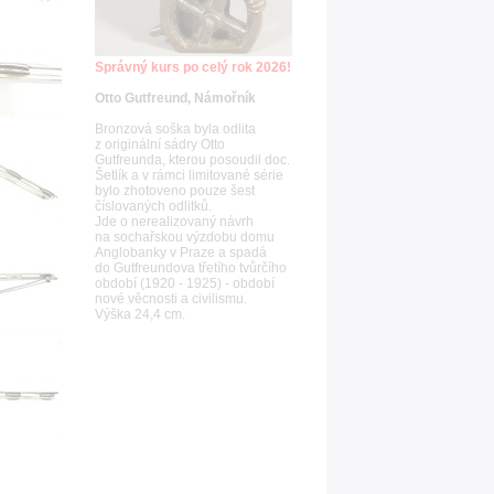
Správný kurs po celý rok 2026!
Otto Gutfreund, Námořník
Bronzová soška byla odlita
z originální sádry Otto
Gutfreunda, kterou posoudil doc.
Šetlík a v rámci limitované série
bylo zhotoveno pouze šest
číslovaných odlitků.
Jde o nerealizovaný návrh
na sochařskou výzdobu domu
Anglobanky v Praze a spadá
do Gutfreundova třetího tvůrčího
období (1920 - 1925) - období
nové věcnosti a civilismu.
Výška 24,4 cm.