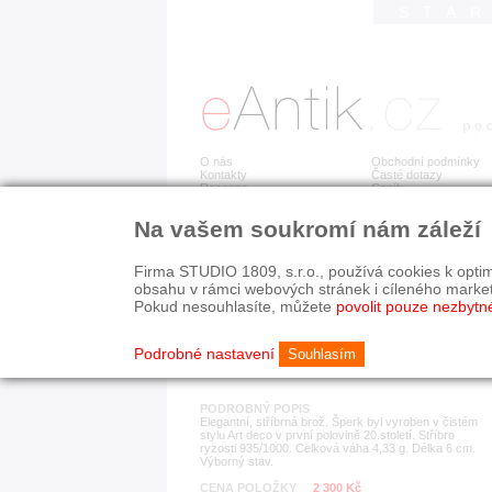
STA
O nás
Obchodní podmínky
Kontakty
Časté dotazy
Recenze
Ceník
Na vašem soukromí nám záleží
Detail položky
č. 183 466
Stř
Firma STUDIO 1809, s.r.o., používá cookies k optim
obsahu v rámci webových stránek i cíleného marke
Pokud nesouhlasíte, můžete
povolit pouze nezbytn
KATEGORIE
HISTORICKÉ OBDOB
brože
1890-1940
Podrobné nastavení
Souhlasím
PODROBNÝ POPIS
Elegantní, stříbrná brož. Šperk byl vyroben v čistém
stylu Art deco v první polovině 20.století. Stříbro
ryzosti 935/1000. Celková váha 4,33 g. Délka 6 cm.
Výborný stav.
CENA POLOŽKY
2 300 Kč