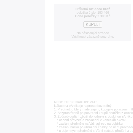
Stříbrná Art deco brož
položka číslo: 183 466
Cena položky 2 300 Kč
Na následující stránce
Vaši koupi závazně potvrdíte.
NEBOJTE SE NAKUPOVAT!
Nákup na eAntiku je naprosto bezpečný:
1. Předmět, o který máte zájem, kupujete potvrzením t
2. Bezprostředně po potvrzení koupě obdržíte z eAntik
3. Způsob dodání zboží dohodnete s obsluhou eAntiku 
* osobní převzetí a zaplacení v kanceláři eAntiku
* zaslání předmětu na Vaši adresu na dobírku
* zaslání balíku po uhrazení částky na účet provozo
* u objemných předmětů s Vámi způsob předání a c