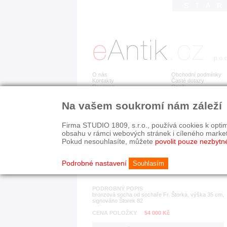
STA
O nás
Obchodní podmínky
Kontakty
Časté dotazy
Recenze
Ceník
Na vašem soukromí nám záleží
Detail položky
č. 180 589
Što
Firma STUDIO 1809, s.r.o., používá cookies k optim
obsahu v rámci webových stránek i cíleného marke
Pokud nesouhlasíte, můžete
povolit pouze nezbytn
KATEGORIE
HISTORICKÉ OBDOB
sochy
současnost
Podrobné nastavení
Souhlasím
PODROBNÝ POPIS
bronzová socha od sochaře Fr. Štorka, výška 35 cm,
signováno Štorek 82
CENA POLOŽKY
54 000 Kč