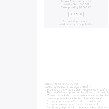
Štorek František, socha
položka číslo: 180 589
Cena položky 54 000 Kč
Na následující stránce
Vaši koupi závazně potvrdíte.
NEBOJTE SE NAKUPOVAT!
Nákup na eAntiku je naprosto bezpečný:
1. Předmět, o který máte zájem, kupujete potvrzením t
2. Bezprostředně po potvrzení koupě obdržíte z eAntik
3. Způsob dodání zboží dohodnete s obsluhou eAntiku 
* osobní převzetí a zaplacení v kanceláři eAntiku
* zaslání předmětu na Vaši adresu na dobírku
* zaslání balíku po uhrazení částky na účet provozo
* u objemných předmětů s Vámi způsob předání a c