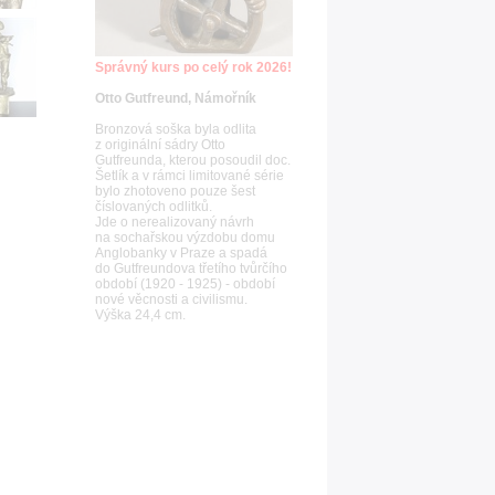
Správný kurs po celý rok 2026!
Otto Gutfreund, Námořník
Bronzová soška byla odlita
z originální sádry Otto
Gutfreunda, kterou posoudil doc.
Šetlík a v rámci limitované série
bylo zhotoveno pouze šest
číslovaných odlitků.
Jde o nerealizovaný návrh
na sochařskou výzdobu domu
Anglobanky v Praze a spadá
do Gutfreundova třetího tvůrčího
období (1920 - 1925) - období
nové věcnosti a civilismu.
Výška 24,4 cm.