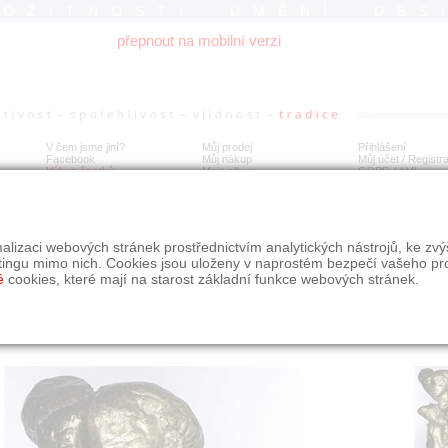
ROŽITNOSTI UMĚNÍ DES
přepnout na mobilní verzi
V čem jsme jiní?
Můj prodej
Přihlášení
Facebook
Můj nákup
Můj účet / Registr
Výkup šperků
Moje album
GDPR
/
AML
rek František, socha
alizaci webových stránek prostřednictvím analytických nástrojů, ke zv
tingu mimo nich. Cookies jsou uloženy v naprostém bezpečí vašeho pr
é
cookies, které mají na starost základní funkce webových stránek.
Í
MÍSTO EXPEDICE
Počet návštěv: 402
poslat příteli
Praha
uložit do alba
dotaz na prodejce