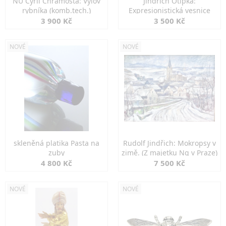
NU Cyril Chramosta: Výlov
Jindřich Otipka:
rybníka (komb.tech.)
Expresionistická vesnice
3 900 Kč
3 500 Kč
NOVÉ
NOVÉ
skleněná platika Pasta na
Rudolf Jindřich: Mokropsy v
zuby
zimě. (Z majetku Ng v Praze)
4 800 Kč
7 500 Kč
NOVÉ
NOVÉ