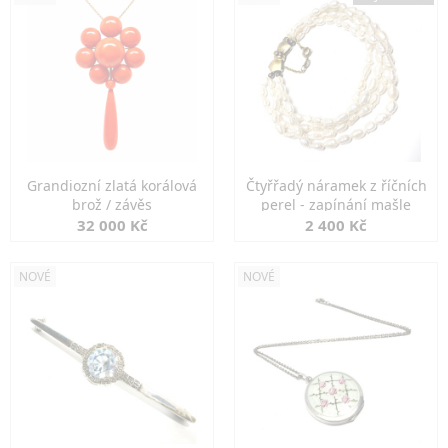
Grandiozní zlatá korálová
Čtyřřadý náramek z říčních
brož / závěs
perel - zapínání mašle
32 000 Kč
2 400 Kč
NOVÉ
NOVÉ