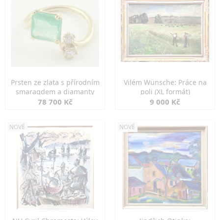
Prsten ze zlata s přírodním
Vilém Wünsche: Práce na
smaragdem a diamanty
poli (XL formát)
78 700 Kč
9 000 Kč
NOVÉ
NOVÉ