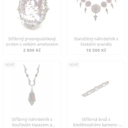
Stříbrný prvorepublikový
Starožitný náhrdelník s
prsten s velkým ametystem
českými granáty
2 800 Kč
18 500 Kč
NOVÉ
NOVÉ
Stříbrný náhrdelník s
Stříbrná brož s
kouřovým topazem a
bleděmodrými kameny -