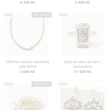
markazity
jemná elegance
4 700 Kč
2 400 Kč
NOVÉ
OBJEDNÁNO
NOVÉ
Stříbrný zlacený starožitný
Zlatý art-deco prsten s
náhrdelník
diamantem
2 000 Kč
11 500 Kč
NOVÉ
OBJEDNÁNO
NOVÉ