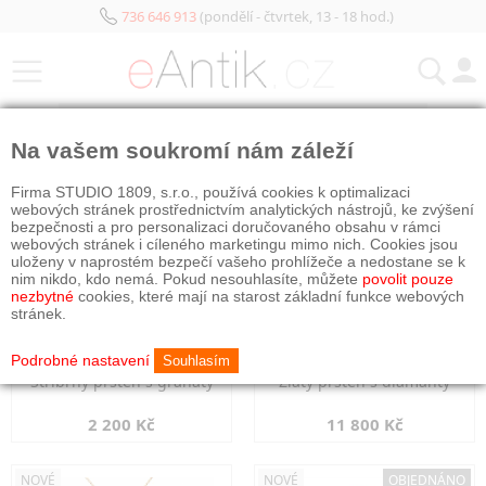
736 646 913
(pondělí - čtvrtek, 13 - 18 hod.)
KATEGORIE
Na vašem soukromí nám záleží
NOVÉ
NOVÉ
Firma STUDIO 1809, s.r.o., používá cookies k optimalizaci
webových stránek prostřednictvím analytických nástrojů, ke zvýšení
bezpečnosti a pro personalizaci doručovaného obsahu v rámci
webových stránek i cíleného marketingu mimo nich. Cookies jsou
uloženy v naprostém bezpečí vašeho prohlížeče a nedostane se k
nim nikdo, kdo nemá. Pokud nesouhlasíte, můžete
povolit pouze
nezbytné
cookies, které mají na starost základní funkce webových
stránek.
Podrobné nastavení
Souhlasím
Stříbrný prsten s granáty
Zlatý prsten s diamanty
2 200 Kč
11 800 Kč
NOVÉ
NOVÉ
OBJEDNÁNO