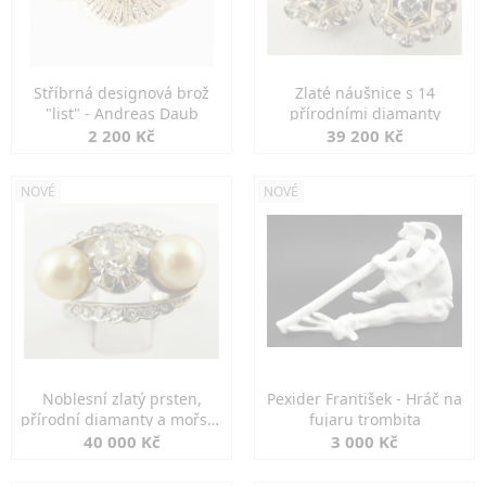
Stříbrná designová brož
Zlaté náušnice s 14
"list" - Andreas Daub
přírodními diamanty
2 200 Kč
39 200 Kč
NOVÉ
NOVÉ
Noblesní zlatý prsten,
Pexider František - Hráč na
přírodní diamanty a mořské
fujaru trombita
perly
40 000 Kč
3 000 Kč