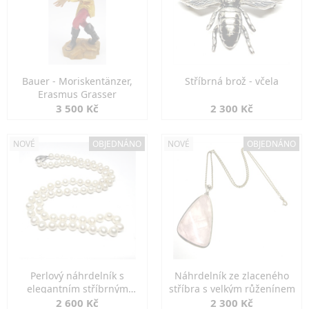
Bauer - Moriskentänzer,
Stříbrná brož - včela
Erasmus Grasser
3 500 Kč
2 300 Kč
NOVÉ
OBJEDNÁNO
NOVÉ
OBJEDNÁNO
Perlový náhrdelník s
Náhrdelník ze zlaceného
elegantním stříbrným
stříbra s velkým růženínem
zapínáním
2 600 Kč
2 300 Kč