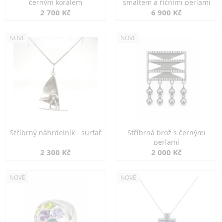
černým korálem
smaltem a říčními perlami
2 700 Kč
6 900 Kč
NOVÉ
NOVÉ
Stříbrný náhrdelník - surfař
Stříbrná brož s černými
perlami
2 300 Kč
2 000 Kč
NOVÉ
NOVÉ