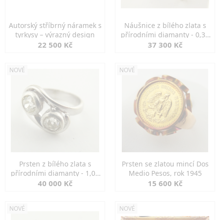
Autorský stříbrný náramek s
Náušnice z bílého zlata s
tyrkysy – výrazný design
přírodními diamanty - 0,30
ct
22 500 Kč
37 300 Kč
NOVÉ
NOVÉ
Prsten z bílého zlata s
Prsten se zlatou mincí Dos
přírodními diamanty - 1,00
Medio Pesos, rok 1945
ct
40 000 Kč
15 600 Kč
NOVÉ
NOVÉ