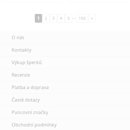
…
1
2
3
4
5
193
»
O nás
Kontakty
Výkup šperků
Recenze
Platba a doprava
Časté dotazy
Puncovní značky
Obchodní podmínky