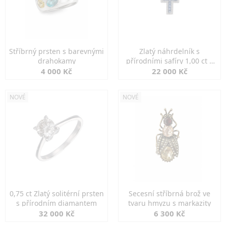
Stříbrný prsten s barevnými
Zlatý náhrdelník s
drahokamy
přírodními safíry 1,00 ct a
diamanty
4 000 Kč
22 000 Kč
NOVÉ
NOVÉ
0,75 ct Zlatý solitérní prsten
Secesní stříbrná brož ve
s přírodním diamantem
tvaru hmyzu s markazity
32 000 Kč
6 300 Kč