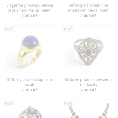
Elegantní prvorepubliková
Stříbrný náhrdelník se
brož s modrým spinelem
smaltovým medailonem
2 200 Kč
2 400 Kč
NOVÉ
NOVÉ
Stříbrný prsten s lapisem
Stříbrný prsten s onyxem a
lazuli
markazity
2 700 Kč
2 500 Kč
NOVÉ
NOVÉ